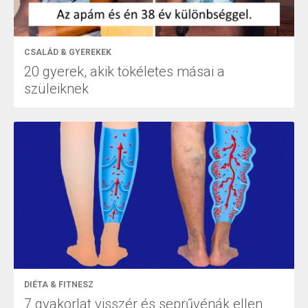
CSALÁD & GYEREKEK
20 gyerek, akik tökéletes másai a
szüleiknek
DIÉTA & FITNESZ
7 gyakorlat visszér és seprűvénák ellen