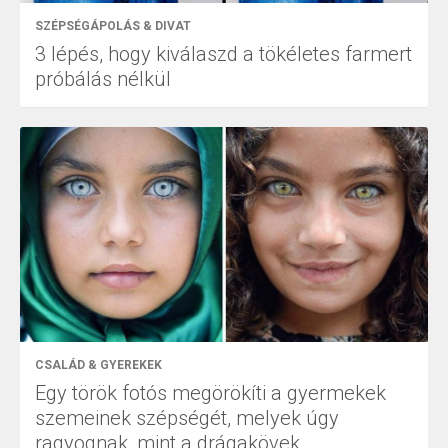
SZÉPSÉGÁPOLÁS & DIVAT
3 lépés, hogy kiválaszd a tökéletes farmert
próbálás nélkül
CSALÁD & GYEREKEK
Egy török fotós megörökíti a gyermekek
szemeinek szépségét, melyek úgy
ragyognak, mint a drágakövek