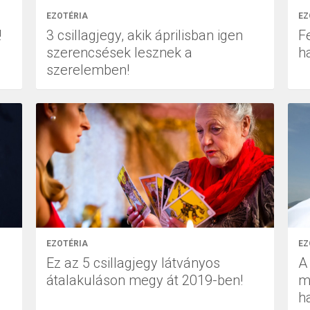
EZOTÉRIA
EZ
!
3 csillagjegy, akik áprilisban igen
F
szerencsések lesznek a
h
szerelemben!
EZOTÉRIA
EZ
Ez az 5 csillagjegy látványos
A 
átalakuláson megy át 2019-ben!
m
h