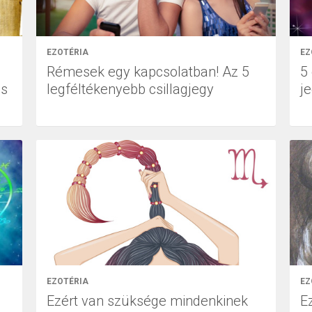
EZOTÉRIA
EZ
Rémesek egy kapcsolatban! Az 5
5
és
legféltékenyebb csillagjegy
je
EZOTÉRIA
EZ
g
Ezért van szüksége mindenkinek
Ez