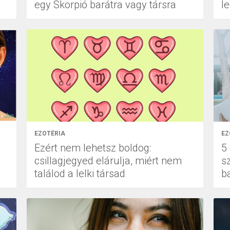
egy Skorpió barátra vagy társra
l
EZOTÉRIA
EZ
Ezért nem lehetsz boldog:
5 
csillagjegyed elárulja, miért nem
sz
találod a lelki társad
b