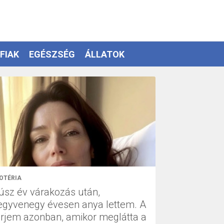
FIAK
EGÉSZSÉG
ÁLLATOK
OTÉRIA
úsz év várakozás után,
egyvenegy évesen anya lettem. A
érjem azonban, amikor meglátta a