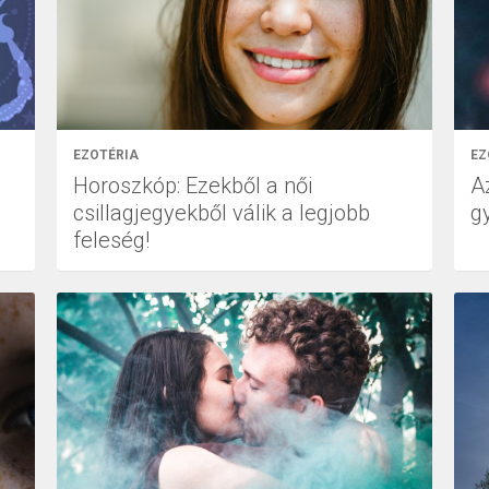
EZOTÉRIA
EZ
Horoszkóp: Ezekből a női
Az
csillagjegyekből válik a legjobb
g
feleség!