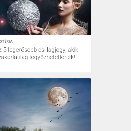
OTÉRIA
 5 legerősebb csillagjegy, akik
yakorlatilag legyőzhetetlenek!