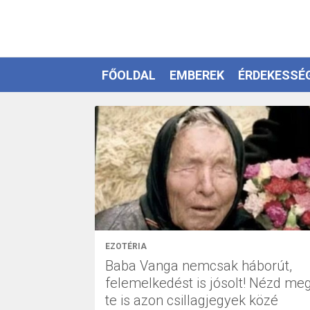
FŐOLDAL
EMBEREK
ÉRDEKESSÉ
EZOTÉRIA
EZOTÉRIA
Baba Vanga nemcsak háborút,
felemelkedést is jósolt! Nézd meg
te is azon csillagjegyek közé