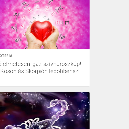
OTÉRIA
élelmetesen igaz szívhoroszkóp!
 Koson és Skorpión ledöbbensz!