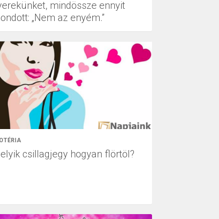
yerekünket, mindössze ennyit
ondott: „Nem az enyém.”
OTÉRIA
lyik csillagjegy hogyan flörtöl?