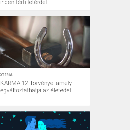
nden férfi letérdel
OTÉRIA
 KARMA 12 Törvénye, amely
egváltoztathatja az életedet!