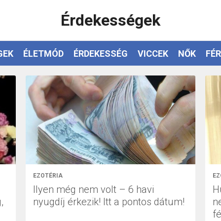
Érdekességek
GEK
ÉLETMÓD
ÉRDEKESSÉG
VICCEK
NŐK
FÉR
EZOTÉRIA
EZ
Ilyen még nem volt – 6 havi
H
,
nyugdíj érkezik! Itt a pontos dátum!
n
f