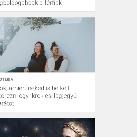
egboldogabbak a férfiak
OTÉRIA
ok, amiért neked is be kell
erezni egy Ikrek csillagjegyű
arátot