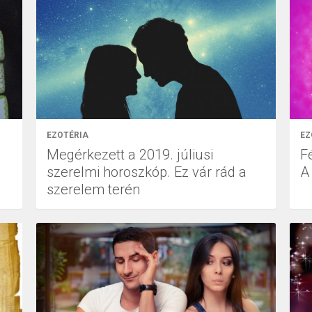
EZOTÉRIA
EZ
Megérkezett a 2019. júliusi
F
szerelmi horoszkóp. Ez vár rád a
A
szerelem terén