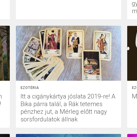
g
m
EZOTÉRIA
EZ
n
Itt a cigánykártya jóslata 2019-re! A
Me
!
Bika párra talál, a Rák tetemes
pénzhez jut, a Mérleg előtt nagy
sorsfordulatok állnak