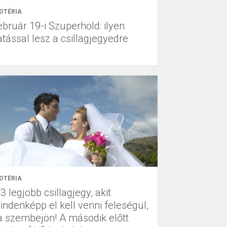
OTÉRIA
ebruár 19-i Szuperhold: ilyen
atással lesz a csillagjegyedre
OTÉRIA
3 legjobb csillagjegy, akit
indenképp el kell venni feleségül,
a szembejön! A második előtt