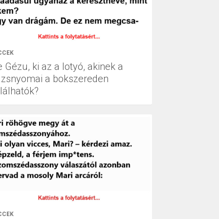
CCEK
 Gézu, ki az a lotyó, akinek a
úzsnyomai a bokszereden
alálhatók?
CCEK