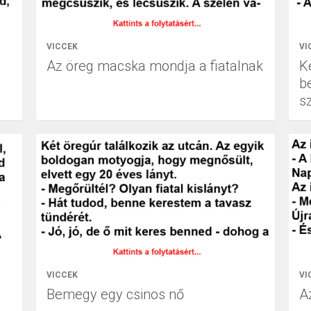
VICCEK
VI
Az öreg macska mondja a fiatalnak
Ké
b
s
VICCEK
VI
Bemegy egy csinos nő
Az