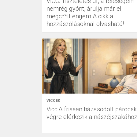
VICC: Tiszteletes úr, a feleségem
nemrég gyónt, árulja már el,
megc**lt engem A cikk a
hozzászólásoknál olvasható!
VICCEK
Vicc:A frissen házasodott párocs
végre elérkezik a nászéjszakáho