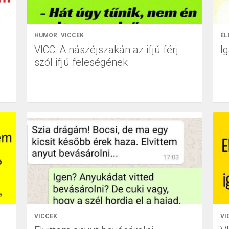
HUMOR
VICCEK
ÉL
VICC: A nászéjszakán az ifjú férj
I
szól ifjú feleségének
VICCEK
VI