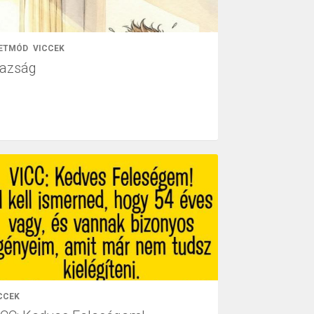
ETMÓD
VICCEK
gazság
CCEK