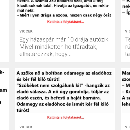
VICCEK
VI
Egy házaspár már 10 órája autózik.
Te
Mivel mindketten holtfáradtak,
r
elhatározzák, hogy...
t
VICCEK
VI