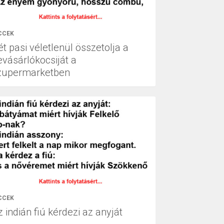
CCEK
t pasi véletlenül összetolja a
evásárlókocsiját a
zupermarketben
CCEK
 indián fiú kérdezi az anyját