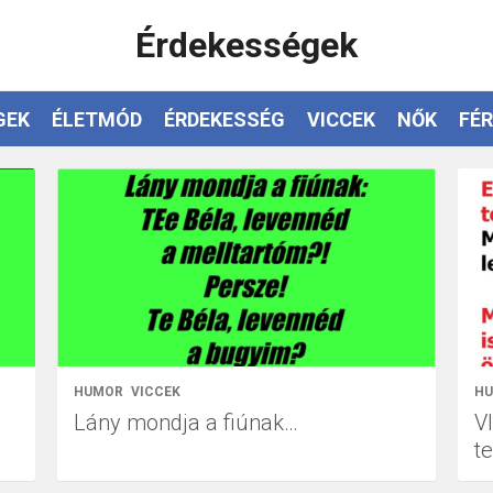
Érdekességek
GEK
ÉLETMÓD
ÉRDEKESSÉG
VICCEK
NŐK
FÉR
HUMOR
VICCEK
H
Lány mondja a fiúnak…
VI
t