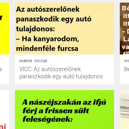
HUMOR
VICCEK
VI
a
VICC: Az autószerelőnek
B
panaszkodik egy autó tulajdonos