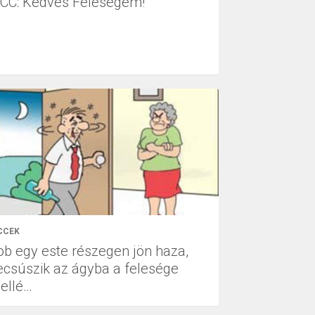
ICC: Kedves Feleségem!
CCEK
ob egy este részegen jön haza,
ecsúszik az ágyba a felesége
ellé…