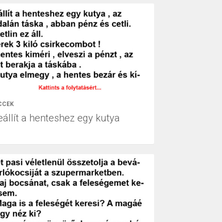
CCEK
eállít a henteshez egy kutya