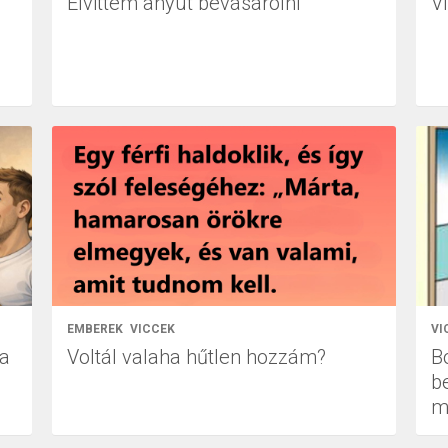
Elvittem anyut bevásárolni
V
EMBEREK
VICCEK
VI
ka
Voltál valaha hűtlen hozzám?
B
z
b
m