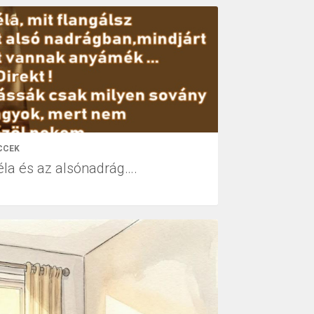
CCEK
éla és az alsónadrág….