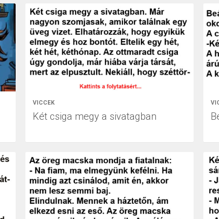
VICCEK
VI
Két csiga megy a sivatagban
B