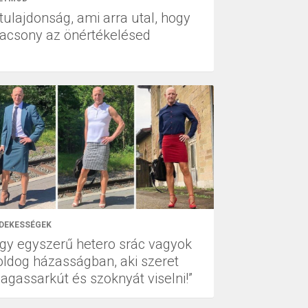
tulajdonság, ami arra utal, hogy
lacsony az önértékelésed
DEKESSÉGEK
Egy egyszerű hetero srác vagyok
oldog házasságban, aki szeret
agassarkút és szoknyát viselni!”