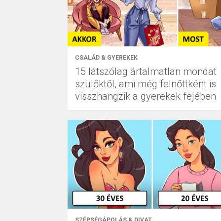
CSALÁD & GYEREKEK
15 látszólag ártalmatlan mondat
szülőktől, ami még felnőttként is
visszhangzik a gyerekek fejében
SZÉPSÉGÁPOLÁS & DIVAT