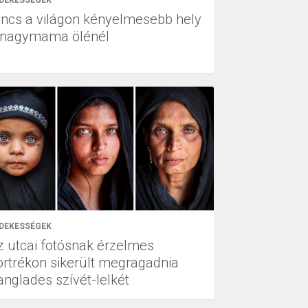
incs a világon kényelmesebb hely
 nagymama ölénél
DEKESSÉGEK
z utcai fotósnak érzelmes
ortrékon sikerült megragadnia
anglades szívét-lelkét