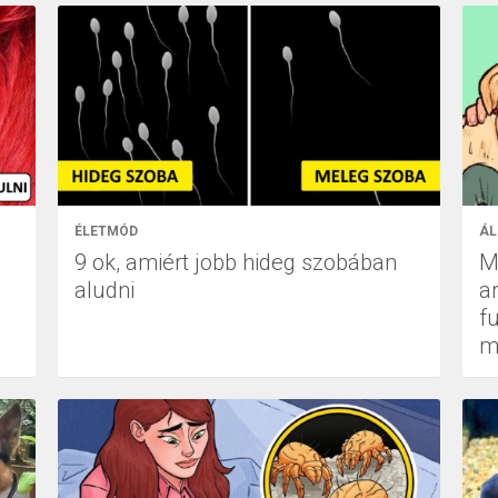
ÉLETMÓD
ÁL
9 ok, amiért jobb hideg szobában
M
aludni
a
f
m