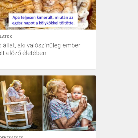
LATOK
6 állat, aki valószínűleg ember
olt előző életében
DEKESSÉGEK