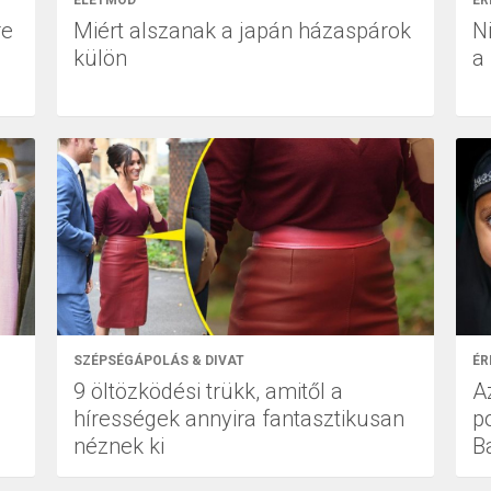
re
Miért alszanak a japán házaspárok
N
külön
a
SZÉPSÉGÁPOLÁS & DIVAT
ÉR
9 öltözködési trükk, amitől a
A
hírességek annyira fantasztikusan
p
néznek ki
B