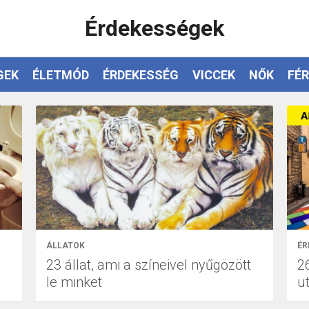
Érdekességek
GEK
ÉLETMÓD
ÉRDEKESSÉG
VICCEK
NŐK
FÉR
ÁLLATOK
ÉR
23 állat, ami a színeivel nyűgözött
2
le minket
u