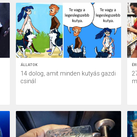
ÁLLATOK
ÉR
14 dolog, amit minden kutyás gazdi
27
csinál
m