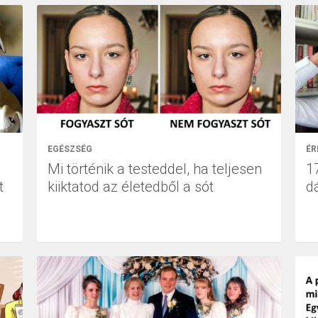
EGÉSZSÉG
ÉR
Mi történik a testeddel, ha teljesen
1
t
kiiktatod az életedből a sót
d