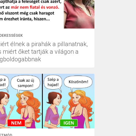
DEKESSÉGEK
ért élnek a pirahák a pillanatnak,
 miért őket tartják a világon a
egboldogabbnak
ETMÓD