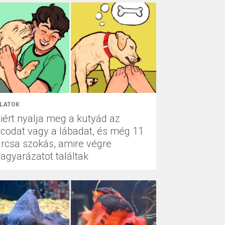
LATOK
iért nyalja meg a kutyád az
rcodat vagy a lábadat, és még 11
urcsa szokás, amire végre
agyarázatot találtak