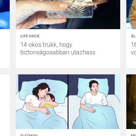
LIFE HACK
ÁL
14 okos trükk, hogy
1
biztonságosabban utazhass
v
ÉLETMÓD
ÉR