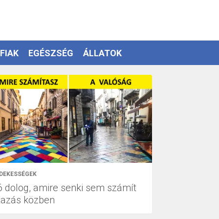
FIAK
EGÉSZSÉG
ÁLLATOK
DEKESSÉGEK
6 dolog, amire senki sem számít
tazás közben