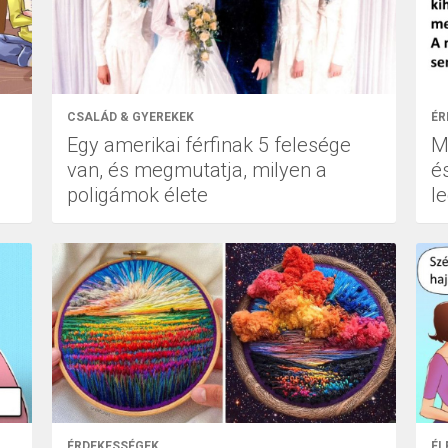
CSALÁD & GYEREKEK
ÉR
Egy amerikai férfinak 5 felesége
Mi
van, és megmutatja, milyen a
és
poligámok élete
l
ÉRDEKESSÉGEK
ÉL