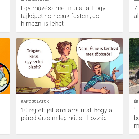
Egy művész megmutatja, hogy
7 
tájképet nemcsak festeni, de
a
hímezni is lehet
KAPCSOLATOK
ÉR
10 rejtett jel, ami arra utal, hogy a
“
párod érzelmileg hűtlen hozzád
b
m