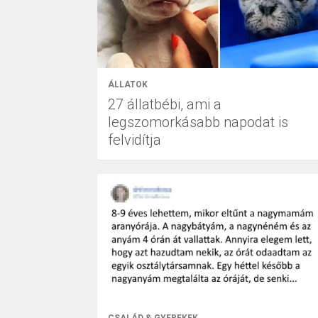
ÁLLATOK
27 állatbébi, ami a
legszomorkásabb napodat is
felvidítja
CSALÁD & GYEREKEK