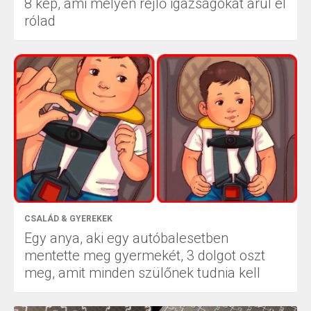
8 kép, ami mélyen rejlő igazságokat árul el
rólad
CSALÁD & GYEREKEK
Egy anya, aki egy autóbalesetben
mentette meg gyermekét, 3 dolgot oszt
meg, amit minden szülőnek tudnia kell