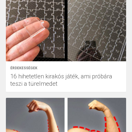
ÉRDEKESSÉGEK
16 hihetetlen kirakós játék, ami próbára
teszi a türelmedet