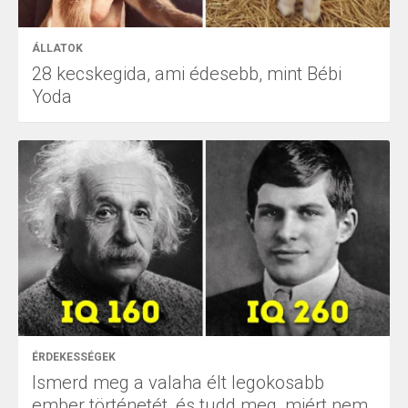
ÁLLATOK
28 kecskegida, ami édesebb, mint Bébi
Yoda
ÉRDEKESSÉGEK
Ismerd meg a valaha élt legokosabb
ember történetét, és tudd meg, miért nem