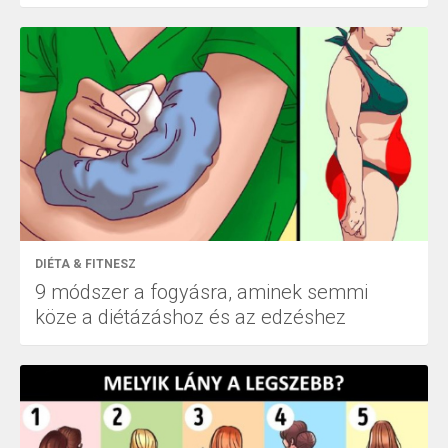
DIÉTA & FITNESZ
9 módszer a fogyásra, aminek semmi
köze a diétázáshoz és az edzéshez