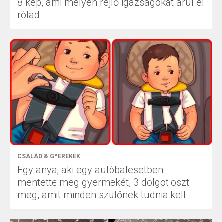
8 kép, ami mélyen rejlő igazságokat árul el
rólad
CSALÁD & GYEREKEK
Egy anya, aki egy autóbalesetben
mentette meg gyermekét, 3 dolgot oszt
meg, amit minden szülőnek tudnia kell