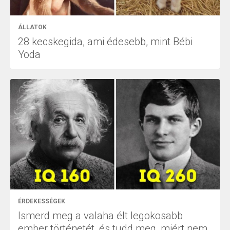
ÁLLATOK
28 kecskegida, ami édesebb, mint Bébi
Yoda
ÉRDEKESSÉGEK
Ismerd meg a valaha élt legokosabb
ember történetét, és tudd meg, miért nem