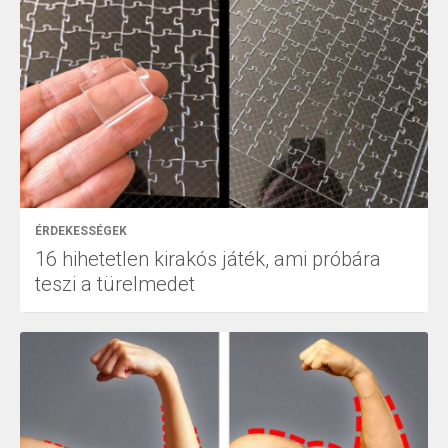
ÉRDEKESSÉGEK
16 hihetetlen kirakós játék, ami próbára
teszi a türelmedet