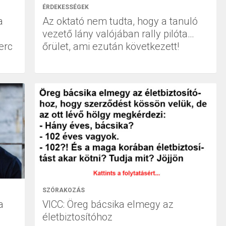
ÉRDEKESSÉGEK
a
Az oktató nem tudta, hogy a tanuló
vezető lány valójában rally pilóta…
erc
őrület, ami ezután következett!
SZÓRAKOZÁS
a
VICC: Öreg bácsika elmegy az
életbiztosítóhoz