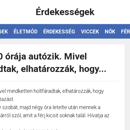
Érdekességek
GEK
ÉLETMÓD
ÉRDEKESSÉG
VICCEK
NŐK
FÉR
 órája autózik. Mivel
tak, elhatározzák, hogy...
vel mindketten holtfáradtak, elhatározzák, hogy
tazást.
 szobát, majd négy óra letelte után mennek a
ról szól, amit a férj kicsit soknak talál. Hívatja az