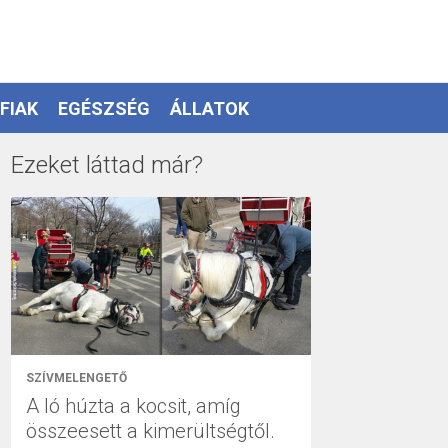
FIAK
EGÉSZSÉG
ÁLLATOK
Ezeket láttad már?
SZÍVMELENGETŐ
A ló húzta a kocsit, amíg
összeesett a kimerültségtől.