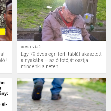
DEMOTIVÁLÓ
a!
Egy 79 éves egri férfi táblát akasztott
ló !
a nyakába – az ő fotóját osztja
mindenki a neten