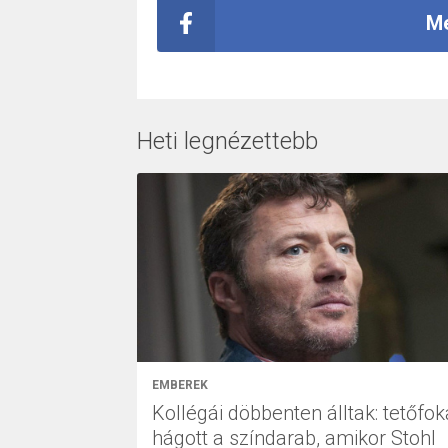
Me
Heti legnézettebb
EMBEREK
Kollégái döbbenten álltak: tetőfok
hágott a színdarab, amikor Stohl