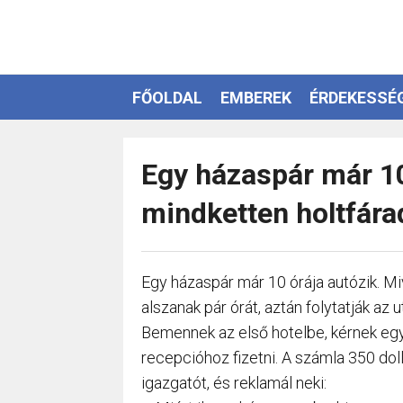
FŐOLDAL
EMBEREK
ÉRDEKESSÉ
EZOTÉRIA
Egy házaspár már 10
mindketten holtfárad
Egy házaspár már 10 órája autózik. Mi
alszanak pár órát, aztán folytatják az u
Bemennek az első hotelbe, kérnek egy
recepcióhoz fizetni. A számla 350 dollár
igazgatót, és reklamál neki: