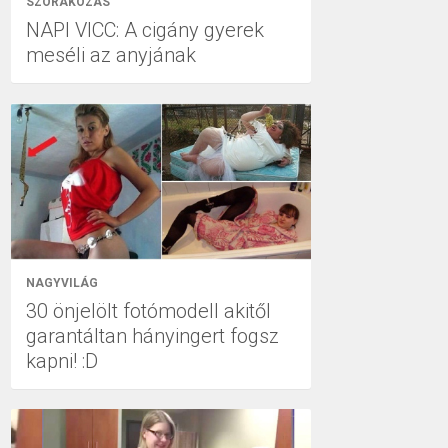
SZÓRAKOZÁS
NAPI VICC: A cigány gyerek
meséli az anyjának
NAGYVILÁG
30 önjelölt fotómodell akitől
garantáltan hányingert fogsz
kapni! :D