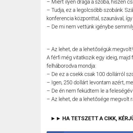
– Miért ilyen drága a szoba, hiszen csa
– Tudja, ez a legolcsóbb szobánk. Sz
konferencia központtal, szaunával, így
– De mi nem vettünk igénybe semmily
– Az lehet, de a lehetőségük megvolt!
A férfi még vitatkozik egy ideig, majd 
felháborodva mondja:
– De ez a csekk csak 100 dollárról szó
– Igen, 250 dollárt levontam azért, m
– De én nem feküdtem le a feleségév
– Az lehet, de a lehetősége megvolt rá
►► HA TETSZETT A CIKK, KÉRJ