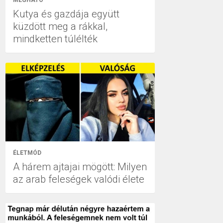
MEGHATÓ
Kutya és gazdája együtt
küzdött meg a rákkal,
mindketten túlélték
ÉLETMÓD
A hárem ajtajai mögött: Milyen
az arab feleségek valódi élete