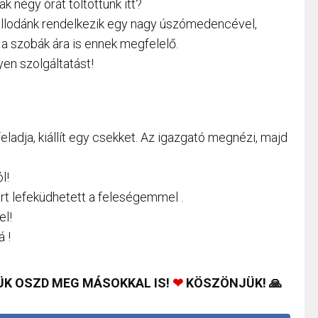
k négy órát töltöttünk itt?
állodánk rendelkezik egy nagy úszómedencével,
 a szobák ára is ennek megfelelő.
en szolgáltatást!
feladja, kiállít egy csekket. Az igazgató megnézi, majd
l!
ert lefeküdhetett a feleségemmel .
el!
 !
ÜK OSZD MEG MÁSOKKAL IS!
❤
KÖSZÖNJÜK! 🙏