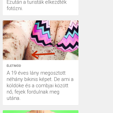
Ezután a turisták elkezdték
fotózni.
ÉLETMÓD
A 19 éves lány megosztott
néhány bikinis képet. De ami a
köldöke és a combjai között
nő, fejek fordulnak meg
utána.