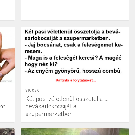
VICCEK
Két pasi véletlenül összetolja a
zó
bevásárlókocsiját a
szupermarketben