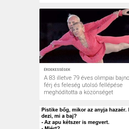
ÉRDEKESSÉGEK
A 83 illetve 79 éves olimpiai bajn
férj és feleség utolsó fellépése
meghódította a közönséget