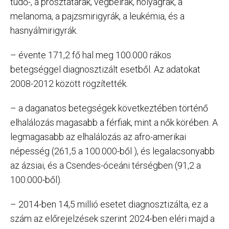
tüdő-, a prosztatarák, végbélrák, hólyagrák, a
melanoma, a pajzsmirigyrák, a leukémia, és a
hasnyálmirigyrák.
– évente 171,2 fő hal meg 100.000 rákos
betegséggel diagnosztizált esetből. Az adatokat
2008-2012 között rögzítették.
– a daganatos betegségek következtében történő
elhalálozás magasabb a férfiak, mint a nők körében. A
legmagasabb az elhalálozás az afro-amerikai
népesség (261,5 a 100.000-ből ), és legalacsonyabb
az ázsiai, és a Csendes-óceáni térségben (91,2 a
100.000-ből).
– 2014-ben 14,5 millió esetet diagnosztizálta, ez a
szám az előrejelzések szerint 2024-ben eléri majd a