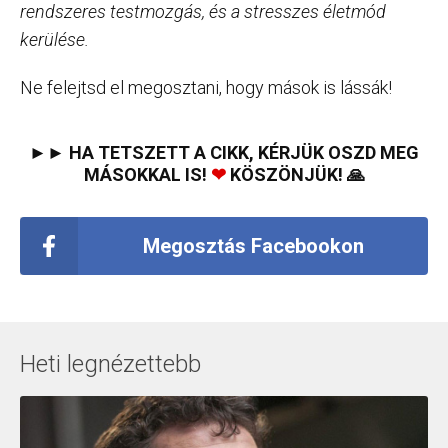
rendszeres testmozgás, és a stresszes életmód
kerülése.
Ne felejtsd el megosztani, hogy mások is lássák!
►► HA TETSZETT A CIKK, KÉRJÜK OSZD MEG
MÁSOKKAL IS!
❤
KÖSZÖNJÜK! 🙏
Megosztás Facebookon
Heti legnézettebb