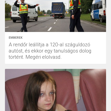
EMBEREK
A rendőr leállítja a 120-al száguldozó
autóst, és ekkor egy tanulságos dolog
történt. Megéri elolvasd.