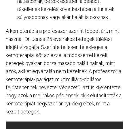
hatásosnak, de sok esetben a beadott
rákellenes kezelés következtében a tünetek
súlyosbodnak, vagy akár halált is okoznak.
A kemoterápia a professzor szerint többet árt, mint
használ. Dr. Jones 25 éve rákos betegek túlélési
idejét vizsgálja. Szerinte teljesen felesleges a
kemoterápia, sőt az ezzel a módszerrel kezelt
betegek gyakran borzalmasabb halált halnak, mint
azok, akiket egyáltalán nem kezelnek. A professzor a
kemoterápia-iparágat: multimilliárd-dolláros
fejőstehénnek nevezte. Végezetül azt is kijelentette,
hogy azok a mellrákos páciensek, akik elutasították a
kemoterápiát négyszer annyi ideig éltek, mint a
kezelt betegek.