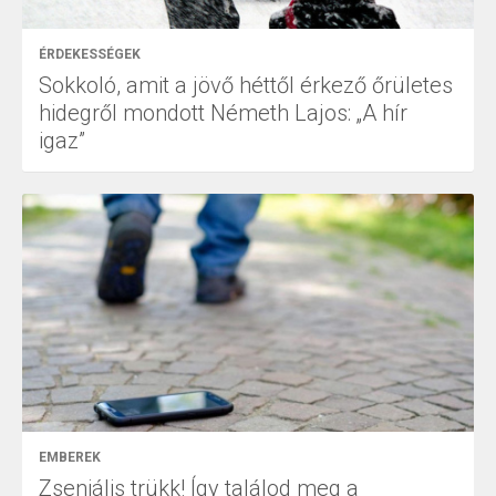
ÉRDEKESSÉGEK
Sokkoló, amit a jövő héttől érkező őrületes
hidegről mondott Németh Lajos: „A hír
igaz”
EMBEREK
Zseniális trükk! Így találod meg a