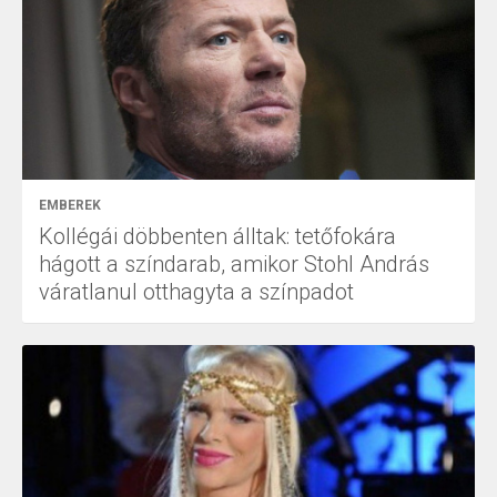
EMBEREK
Kollégái döbbenten álltak: tetőfokára
hágott a színdarab, amikor Stohl András
váratlanul otthagyta a színpadot