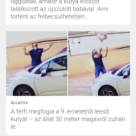
Aggódtak, amikor a kutya először
találkozott az újszülött babával. Ami
történt az felbecsülhetetlen…
ÁLLATOS
A férfi megfogja a 9. emeletről leeső
kutyát – az állat 30 méter magasról zuhan
le