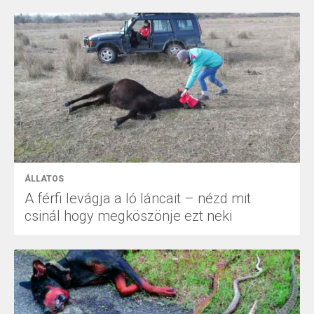
ÁLLATOS
A férfi levágja a ló láncait – nézd mit
csinál hogy megköszönje ezt neki