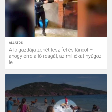
ÁLLATOS
A ló gazdája zenét tesz fel és táncol –
ahogy erre a ló reagál, az milliókat nyűgöz
le