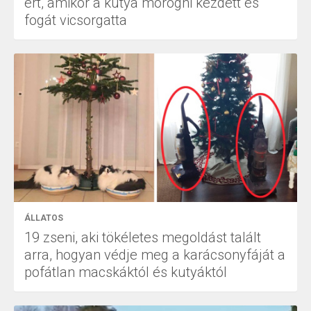
ért, amikor a kutya morogni kezdett és
fogát vicsorgatta
ÁLLATOS
19 zseni, aki tökéletes megoldást talált
arra, hogyan védje meg a karácsonyfáját a
pofátlan macskáktól és kutyáktól