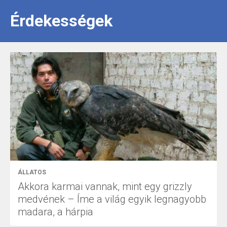
Érdekességek
ÁLLATOS
Akkora karmai vannak, mint egy grizzly
medvének – Íme a világ egyik legnagyobb
madara, a hárpia