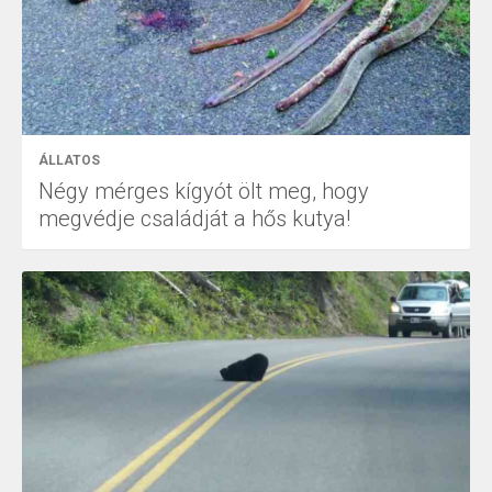
ÁLLATOS
Négy mérges kígyót ölt meg, hogy
megvédje családját a hős kutya!