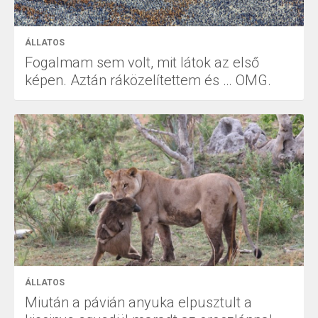
ÁLLATOS
Fogalmam sem volt, mit látok az első
képen. Aztán ráközelítettem és … OMG.
ÁLLATOS
Miután a pávián anyuka elpusztult a