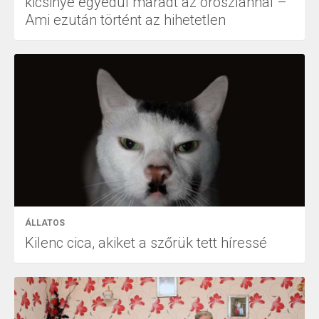
kicsinye egyedül maradt az oroszlánnal –
Ami ezután történt az hihetetlen
ÁLLATOS
Kilenc cica, akiket a szőrük tett híressé