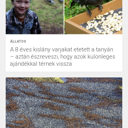
ÁLLATOS
A 8 éves kislány varjakat etetett a tanyán
– aztán észreveszi, hogy azok különleges
ajándékkal térnek vissza