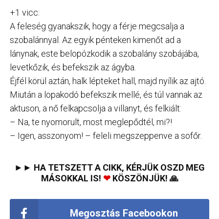
+1 vicc:
A feleség gyanakszik, hogy a férje megcsalja a
szobalánnyal. Az egyik pénteken kimenőt ad a
lánynak, este belopózkodik a szobalány szobájába,
levetkőzik, és befekszik az ágyba.
Éjfél körül aztán, halk lépteket hall, majd nyílik az ajtó.
Miután a lopakodó befekszik mellé, és túl vannak az
aktuson, a nő felkapcsolja a villanyt, és felkiált:
– Na, te nyomorult, most meglepődtél, mi?!
– Igen, asszonyom! – feleli megszeppenve a sofőr.
►► HA TETSZETT A CIKK, KÉRJÜK OSZD MEG
MÁSOKKAL IS!
❤
KÖSZÖNJÜK! 🙏
Megosztás Facebookon