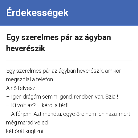
Érdekességek
Egy szerelmes pár az ágyban
heverészik
Egy szerelmes pár az ágyban heverészik, amikor
megszólal a telefon.
A nő felveszi :
– Igen drágám semmi gond, rendben van. Szia !
– Ki volt az? – kérdi a férfi.
– A férjem. Azt mondta, egyelőre nem jön haza, mert
még marad veled
két órát kuglizni.