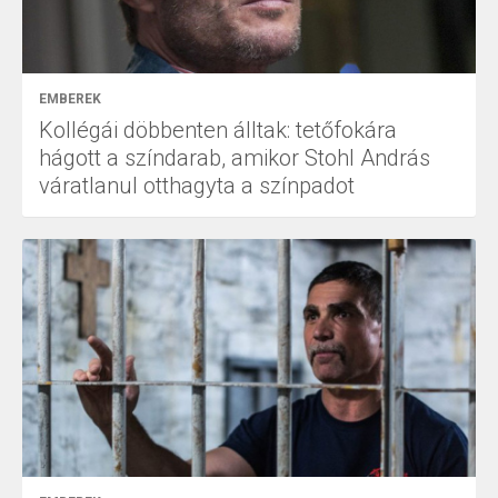
EMBEREK
Kollégái döbbenten álltak: tetőfokára
hágott a színdarab, amikor Stohl András
váratlanul otthagyta a színpadot