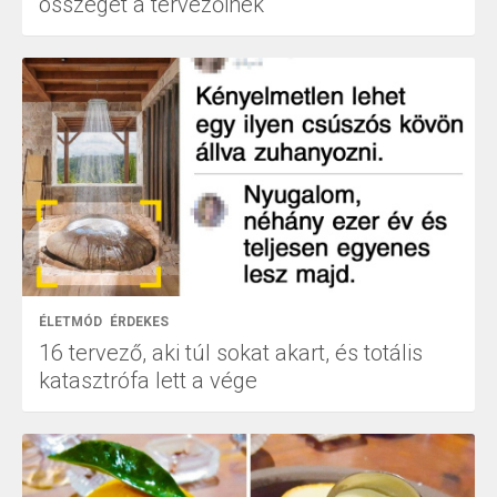
összeget a tervezőinek
ÉLETMÓD
ÉRDEKES
16 tervező, aki túl sokat akart, és totális
katasztrófa lett a vége