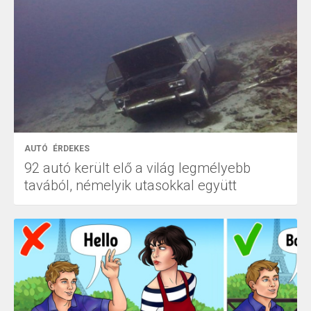
AUTÓ
ÉRDEKES
92 autó került elő a világ legmélyebb
tavából, némelyik utasokkal együtt