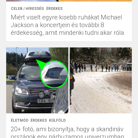
CELEB / HÍRESSÉG
ÉRDEKES
Miért viselt egyre kisebb ruhákat Michael
Jackson a koncertjein és további 8
érdekesség, amit mindenki tudni akar róla
ÉLETMÓD
ÉRDEKES
KÜLFÖLD
20+ fotó, ami bizonyítja, hogy a skandináv
országok egy párhuzamos univerzumban