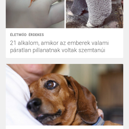
ÉLETMÓD
ÉRDEKES
21 alkalom, amikor az emberek valami
páratlan pillanatnak voltak szemtanúi