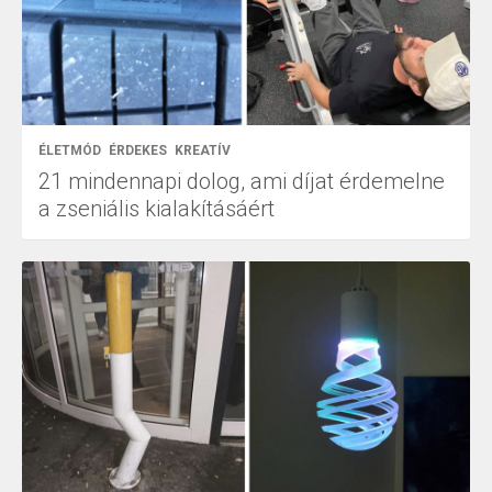
ÉLETMÓD
ÉRDEKES
KREATÍV
21 mindennapi dolog, ami díjat érdemelne
a zseniális kialakításáért