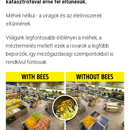
katasztrófával érne fel eltűnésük.
Méhek nélkül - a virágok és az élelmiszerek
eltűnnének
Világunk legfontosabb élőlényei a méhek, a
méztermelés mellett ezek a rovarok a legfőbb
beporzók, így mezőgazdasági szempontokból is
rendkívül fontosak.