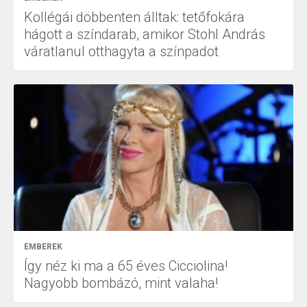
Kollégái döbbenten álltak: tetőfokára
hágott a színdarab, amikor Stohl András
váratlanul otthagyta a színpadot
EMBEREK
Így néz ki ma a 65 éves Cicciolina!
Nagyobb bombázó, mint valaha!