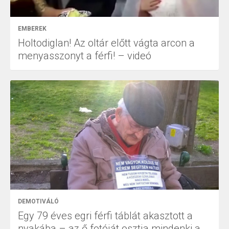
EMBEREK
Holtodiglan! Az oltár előtt vágta arcon a
menyasszonyt a férfi! – videó
DEMOTIVÁLÓ
Egy 79 éves egri férfi táblát akasztott a
nyakába – az ő fotóját osztja mindenki a