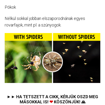
Pókok
Nélkül sokkal jobban elszaporodnának egyes
rovarfajok, mint pl. a szúnyogok.
►► HA TETSZETT A CIKK, KÉRJÜK OSZD MEG
MÁSOKKAL IS!
❤
KÖSZÖNJÜK! 🙏