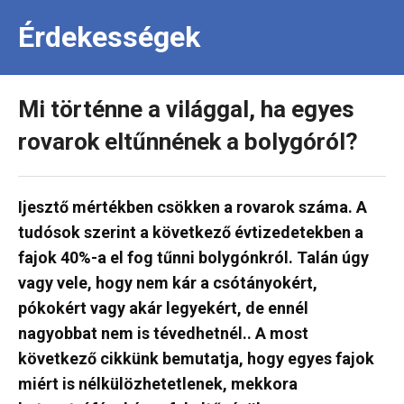
Érdekességek
Mi történne a világgal, ha egyes
rovarok eltűnnének a bolygóról?
Ijesztő mértékben csökken a rovarok száma. A
tudósok szerint a következő évtizedetekben a
fajok 40%-a el fog tűnni bolygónkról. Talán úgy
vagy vele, hogy nem kár a csótányokért,
pókokért vagy akár legyekért, de ennél
nagyobbat nem is tévedhetnél.. A most
következő cikkünk bemutatja, hogy egyes fajok
miért is nélkülözhetetlenek, mekkora