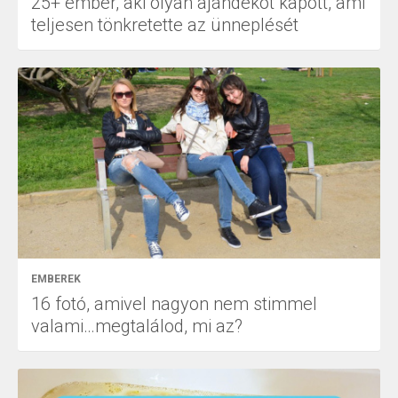
25+ ember, aki olyan ajándékot kapott, ami
teljesen tönkretette az ünneplését
EMBEREK
16 fotó, amivel nagyon nem stimmel
valami…megtalálod, mi az?