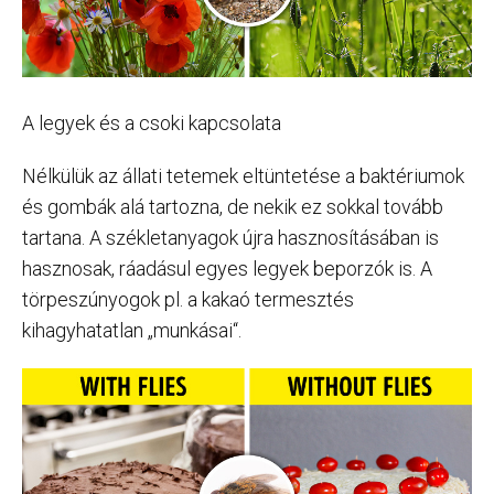
A legyek és a csoki kapcsolata
Nélkülük az állati tetemek eltüntetése a baktériumok
és gombák alá tartozna, de nekik ez sokkal tovább
tartana. A székletanyagok újra hasznosításában is
hasznosak, ráadásul egyes legyek beporzók is. A
törpeszúnyogok pl. a kakaó termesztés
kihagyhatatlan „munkásai“.