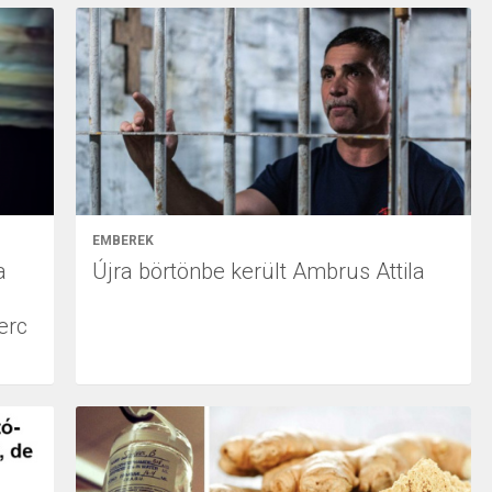
EMBEREK
a
Újra börtönbe került Ambrus Attila
erc