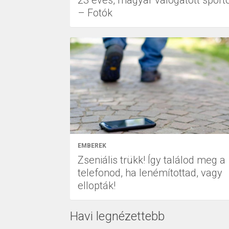
23 éves, magyar válogatott sporto
– Fotók
EMBEREK
Zseniális trükk! Így találod meg a
telefonod, ha lenémítottad, vagy
ellopták!
Havi legnézettebb