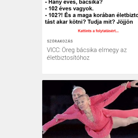
SZÓRAKOZÁS
VICC: Öreg bácsika elmegy az
életbiztosítóhoz