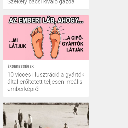
Székely bácsi kiváló gazda
ÉRDEKESSÉGEK
10 vicces illusztráció a gyártók
által erőltetett teljesen irreális
emberképről