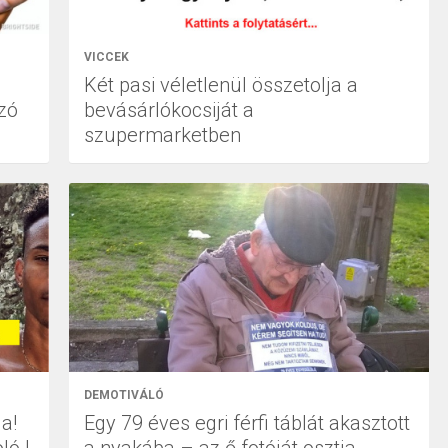
VICCEK
Két pasi véletlenül összetolja a
zó
bevásárlókocsiját a
szupermarketben
DEMOTIVÁLÓ
a!
Egy 79 éves egri férfi táblát akasztott