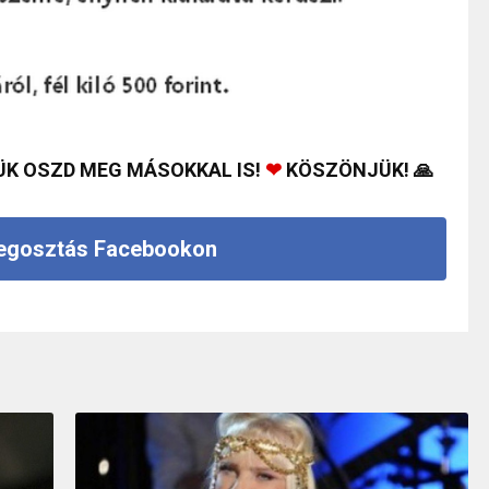
ÜK OSZD MEG MÁSOKKAL IS!
❤
KÖSZÖNJÜK! 🙏
gosztás Facebookon