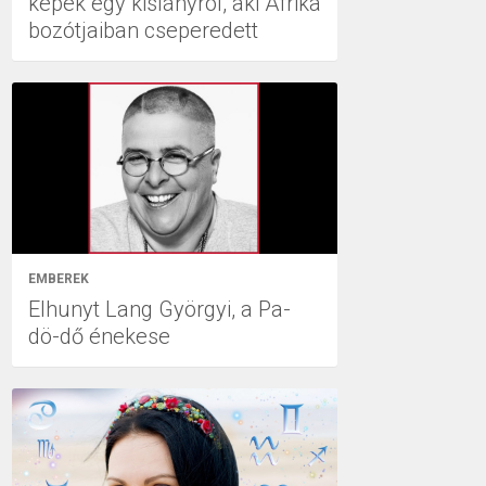
képek egy kislányról, aki Afrika
bozótjaiban cseperedett
EMBEREK
Elhunyt Lang Györgyi, a Pa-
dö-dő énekese