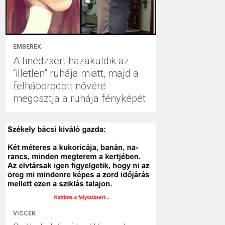
EMBEREK
A tinédzsert hazaküldik az
“illetlen” ruhája miatt, majd a
felháborodott nővére
megosztja a ruhája fényképét
VICCEK