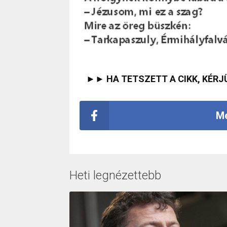
►► HA TETSZETT A CIKK, KÉRJ
Me
Heti legnézettebb