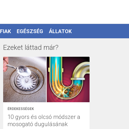
FIAK
EGÉSZSÉG
ÁLLATOK
Ezeket láttad már?
ÉRDEKESSÉGEK
10 gyors és olcsó módszer a
mosogató dugulásának