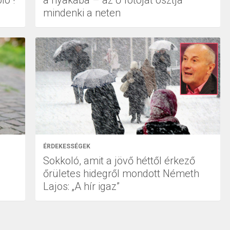
ló !
a nyakába – az ő fotóját osztja
mindenki a neten
ÉRDEKESSÉGEK
Sokkoló, amit a jövő héttől érkező
őrületes hidegről mondott Németh
Lajos: „A hír igaz”