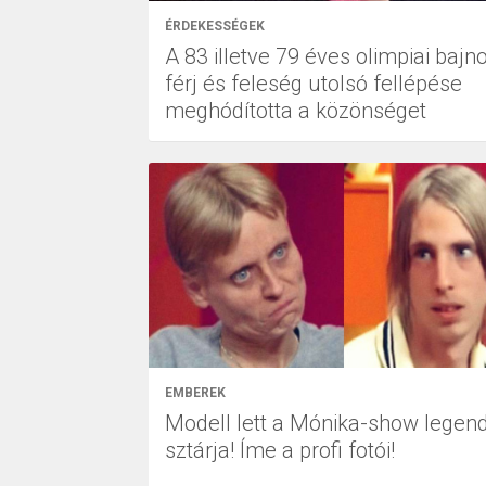
ÉRDEKESSÉGEK
A 83 illetve 79 éves olimpiai bajn
férj és feleség utolsó fellépése
meghódította a közönséget
EMBEREK
Modell lett a Mónika-show legen
sztárja! Íme a profi fotói!