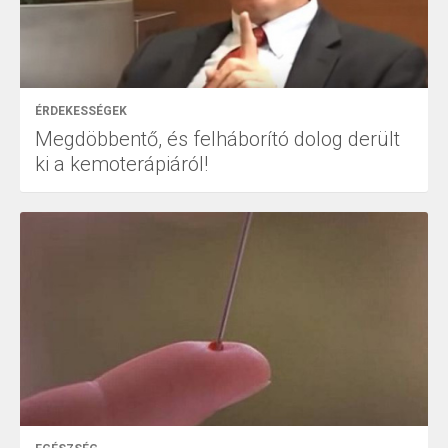
ÉRDEKESSÉGEK
Megdöbbentő, és felháborító dolog derült
ki a kemoterápiáról!