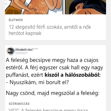
ÉLETMÓD
12 idegesítő férfi szokás, amitől a nők
herótot kapnak
SZÓRAKOZÁS
VICC: A feleség becsípve megy haza