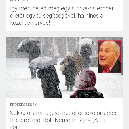
EGÉSZSÉG
Így mentheted meg egy stroke-os ember
életét egy tű segítségével, ha nincs a
közelben orvos!
ÉRDEKESSÉGEK
Sokkoló, amit a jövő héttől érkező őrületes
hidegről mondott Németh Lajos: „A hír
igaz”