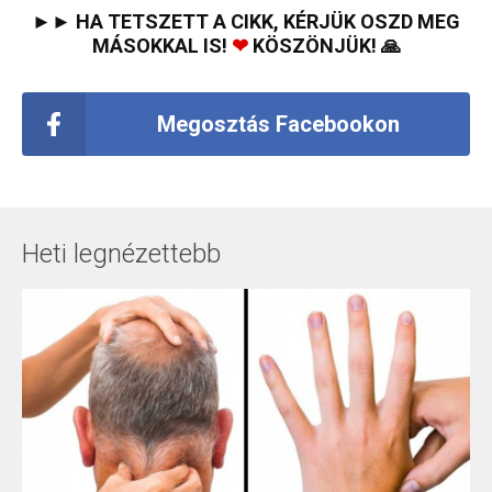
►► HA TETSZETT A CIKK, KÉRJÜK OSZD MEG
MÁSOKKAL IS!
❤
KÖSZÖNJÜK! 🙏
Megosztás Facebookon
Heti legnézettebb