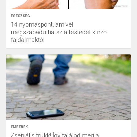
EGÉSZSÉG
14 nyomáspont, amivel
megszabadulhatsz a testedet kínzó
fájdalmaktól
EMBEREK
Zseniális trükk! Így találod meg a