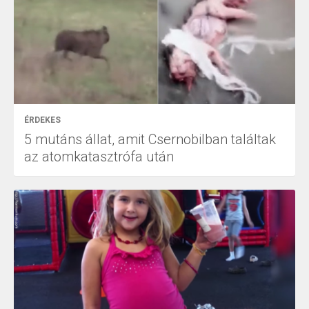
ÉRDEKES
5 mutáns állat, amit Csernobilban találtak
az atomkatasztrófa után