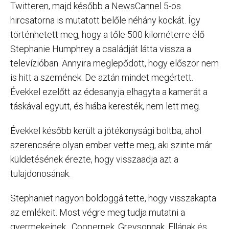
Twitteren, majd később a NewsCannel 5-ös
hircsatorna is mutatott belőle néhány kockát. Így
történhetett meg, hogy a tőle 500 kilométerre élő
Stephanie Humphrey a családját látta vissza a
televízióban. Annyira meglepődött, hogy először nem
is hitt a szemének. De aztán mindet megértett.
Évekkel ezelőtt az édesanyja elhagyta a kamerát a
táskával együtt, és hiába keresték, nem lett meg.
Évekkel később került a jótékonysági boltba, ahol
szerencsére olyan ember vette meg, aki szinte már
küldetésének érezte, hogy visszaadja azt a
tulajdonosának.
Stephaniet nagyon boldoggá tette, hogy visszakapta
az emlékeit. Most végre meg tudja mutatni a
gyermekeinek, Coopernek, Greysonnak, Ellának és