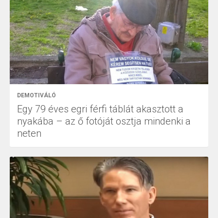
DEMOTIVÁLÓ
Egy 79 éves egri férfi táblát akasztott a
nyakába – az ő fotóját osztja mindenki a
neten