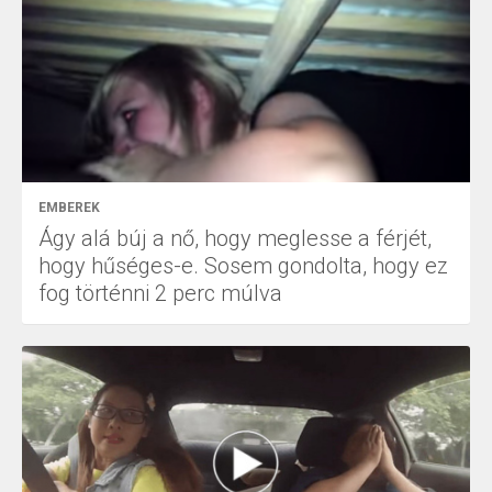
EMBEREK
Ágy alá búj a nő, hogy meglesse a férjét,
hogy hűséges-e. Sosem gondolta, hogy ez
fog történni 2 perc múlva