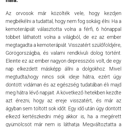
nála.
Az orvosok már közölték vele, hogy kezdjen
megbékélni a tudattal, hogy nem fog sokáig élni. Ha a
kemoterápiát választotta volna a férfi, 6 hónappal
többet láthatott volna a világból, de ez az ember
megtagadta a kemoterápiát. Visszatért szülőföldjére,
Görögországba, és valami rendkívüli dolog történt.
Eleinte ez az ember nagyon depressziós volt, de egy
nap elkezdett másképp állni a dolgokhoz. Mivel
megtudta,hogy nincs sok ideje hátra, ezért úgy
döntött vidáman és az egészség tudatában éli majd
meg hátra lévő napjait. A következő hetekben kezdte
azt érezni, hogy az ereje visszatért, és már az
ágyban sem töltött sok időt. Egy idő után úgy döntött
elkezd kertészkedni még akkor is, ha a megérett
gyümölcsöt már nem is láthatja. Megváltoztatta a