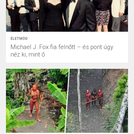
ÉLETMÓD
Michael J. Fox fia felnőtt – és pont úgy
néz ki, mint ő