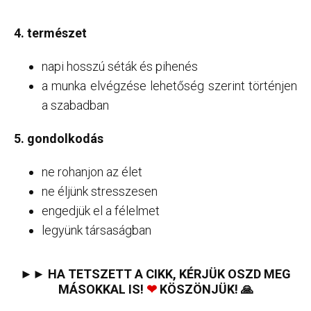
4. természet
napi hosszú séták és pihenés
a munka elvégzése lehetőség szerint történjen
a szabadban
5. gondolkodás
ne rohanjon az élet
ne éljünk stresszesen
engedjük el a félelmet
legyünk társaságban
►► HA TETSZETT A CIKK, KÉRJÜK OSZD MEG
MÁSOKKAL IS!
❤
KÖSZÖNJÜK! 🙏