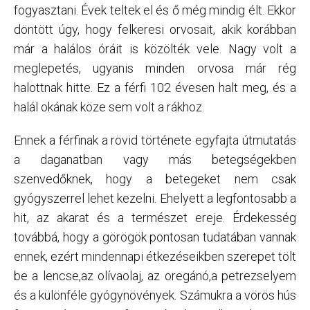
fogyasztani. Évek teltek el és ő még mindig élt. Ekkor
döntött úgy, hogy felkeresi orvosait, akik korábban
már a halálos óráit is közölték vele. Nagy volt a
meglepetés, ugyanis minden orvosa már rég
halottnak hitte. Ez a férfi 102 évesen halt meg, és a
halál okának köze sem volt a rákhoz.
Ennek a férfinak a rövid története egyfajta útmutatás
a daganatban vagy más betegségekben
szenvedőknek, hogy a betegeket nem csak
gyógyszerrel lehet kezelni. Ehelyett a legfontosabb a
hit, az akarat és a természet ereje. Érdekesség
továbbá, hogy a görögök pontosan tudatában vannak
ennek, ezért mindennapi étkezéseikben szerepet tölt
be a lencse,az olívaolaj, az oregánó,a petrezselyem
és a különféle gyógynövények. Számukra a vörös hús