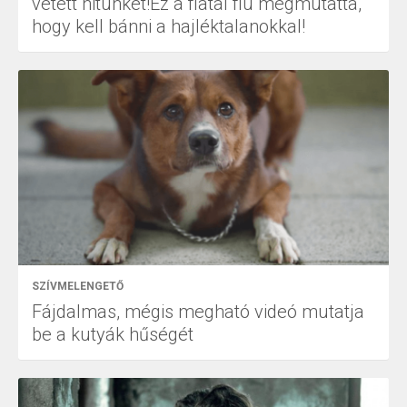
vetett hitünket!Ez a fiatal fiú megmutatta,
hogy kell bánni a hajléktalanokkal!
SZÍVMELENGETŐ
Fájdalmas, mégis megható videó mutatja
be a kutyák hűségét