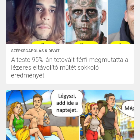
SZÉPSÉGÁPOLÁS & DIVAT
A teste 95%-án tetovált férfi megmutatta a
lézeres eltávolító műtét sokkoló
eredményét