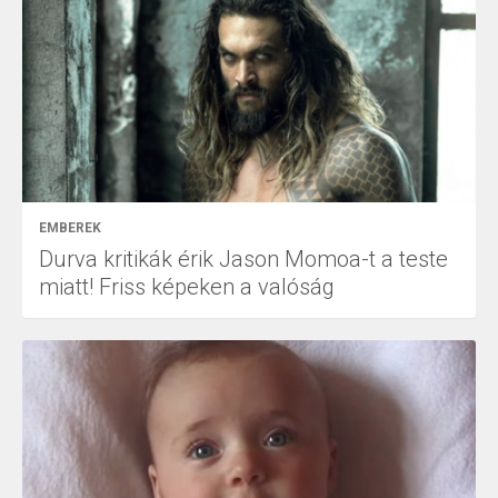
EMBEREK
Durva kritikák érik Jason Momoa-t a teste
miatt! Friss képeken a valóság