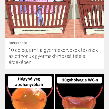
ÉRDEKESSÉG
10 dolog, amit a gyermekorvosok tesznek
az otthonuk gyermekbiztossá tétele
érdekében