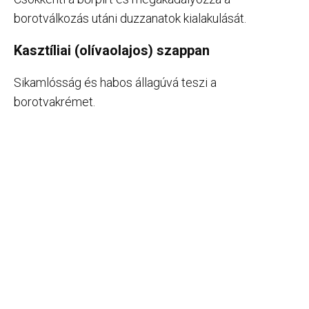
borotválkozás utáni duzzanatok kialakulását.
Kasztíliai (olívaolajos) szappan
Sikamlósság és habos állagúvá teszi a
borotvakrémet.