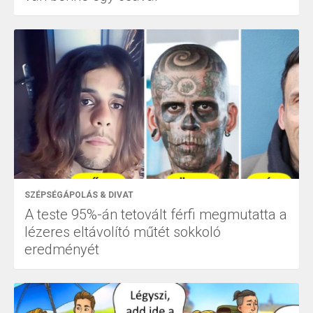
SZÉPSÉGÁPOLÁS & DIVAT
A teste 95%-án tetovált férfi megmutatta a
lézeres eltávolító műtét sokkoló
eredményét