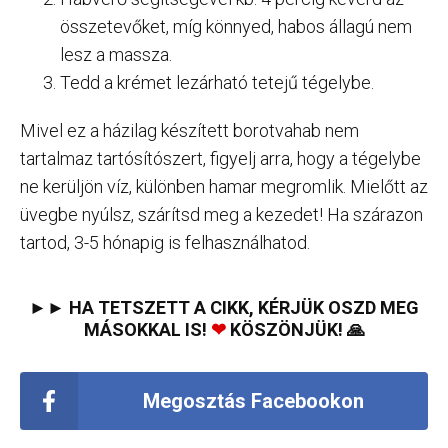
összetevőket, míg könnyed, habos állagú nem
lesz a massza.
Tedd a krémet lezárható tetejű tégelybe.
Mivel ez a házilag készített borotvahab nem
tartalmaz tartósítószert, figyelj arra, hogy a tégelybe
ne kerüljön víz, különben hamar megromlik. Mielőtt az
üvegbe nyúlsz, szárítsd meg a kezedet! Ha szárazon
tartod, 3-5 hónapig is felhasználhatod.
►► HA TETSZETT A CIKK, KÉRJÜK OSZD MEG
MÁSOKKAL IS!
❤
KÖSZÖNJÜK! 🙏
Megosztás Facebookon