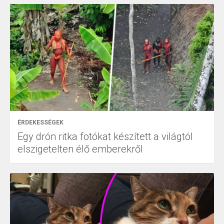
ÉRDEKESSÉGEK
Egy drón ritka fotókat készített a világtól
elszigetelten élő emberekről