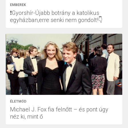
EMBEREK
❗Gyorshír-Újabb botrány a katolikus
egyházban,erre senki nem gondolt!👇
ÉLETMÓD
Michael J. Fox fia felnőtt – és pont úgy
néz ki, mint ő