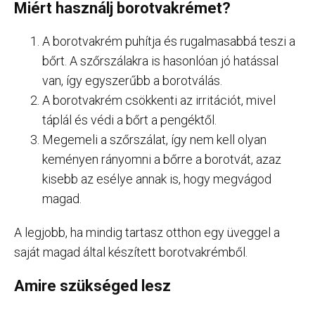
Miért használj borotvakrémet?
A borotvakrém puhítja és rugalmasabbá teszi a
bőrt. A szőrszálakra is hasonlóan jó hatással
van, így egyszerűbb a borotválás.
A borotvakrém csökkenti az irritációt, mivel
táplál és védi a bőrt a pengéktől.
Megemeli a szőrszálat, így nem kell olyan
keményen rányomni a bőrre a borotvát, azaz
kisebb az esélye annak is, hogy megvágod
magad.
A legjobb, ha mindig tartasz otthon egy üveggel a
saját magad által készített borotvakrémből.
Amire szükséged lesz