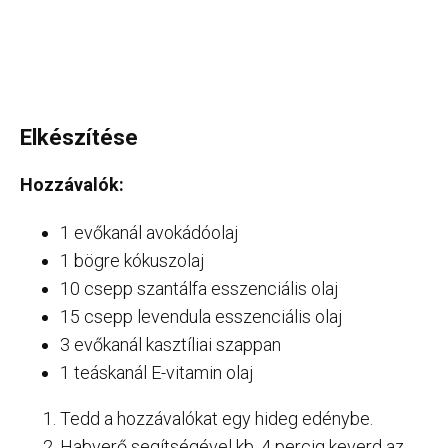
Elkészítése
Hozzávalók:
1 evőkanál avokádóolaj
1 bögre kókuszolaj
10 csepp szantálfa esszenciális olaj
15 csepp levendula esszenciális olaj
3 evőkanál kasztíliai szappan
1 teáskanál E-vitamin olaj
Tedd a hozzávalókat egy hideg edénybe.
Habverő segítségével kb. 4 percig keverd az