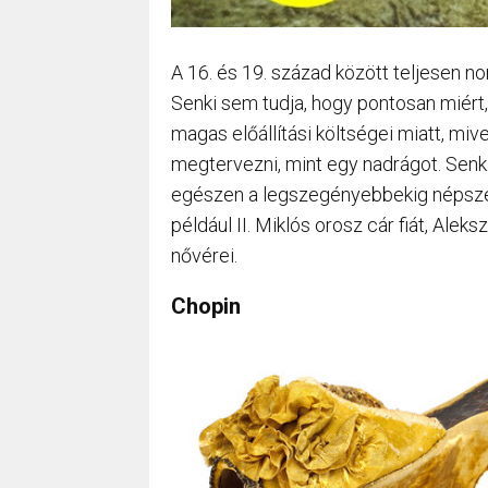
A 16. és 19. század között teljesen no
Senki sem tudja, hogy pontosan miért,
magas előállítási költségei miatt, mi
megtervezni, mint egy nadrágot. Senk
egészen a legszegényebbekig népszer
például II. Miklós orosz cár fiát, Aleks
nővérei.
Chopin