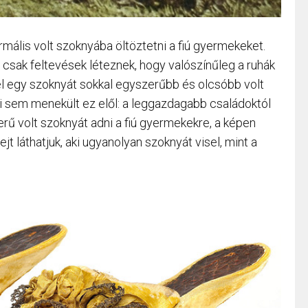
rmális volt szoknyába öltöztetni a fiú gyermekeket.
 csak feltevések léteznek, hogy valószínűleg a ruhák
vel egy szoknyát sokkal egyszerűbb és olcsóbb volt
i sem menekült ez elől: a leggazdagabb családoktól
ű volt szoknyát adni a fiú gyermekekre, a képen
zejt láthatjuk, aki ugyanolyan szoknyát visel, mint a