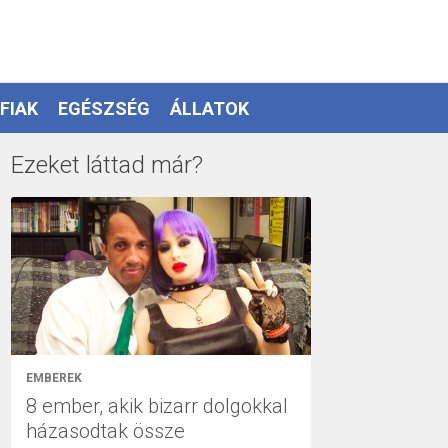
FIAK
EGÉSZSÉG
ÁLLATOK
Ezeket láttad már?
EMBEREK
8 ember, akik bizarr dolgokkal
házasodtak össze