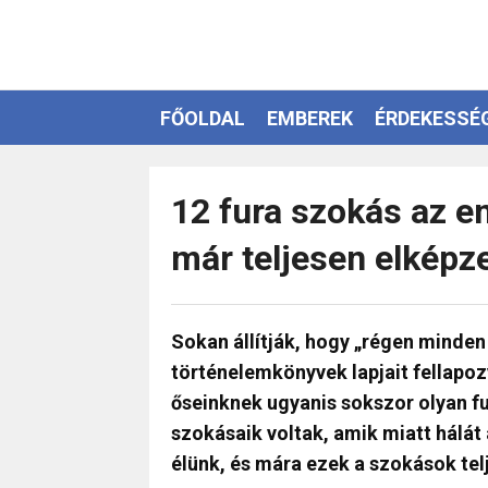
FŐOLDAL
EMBEREK
ÉRDEKESSÉ
EZOTÉRIA
12 fura szokás az e
már teljesen elképz
Sokan állítják, hogy „régen minden 
történelemkönyvek lapjait fellapo
őseinknek ugyanis sokszor olyan fu
szokásaik voltak, amik miatt hálát
élünk, és mára ezek a szokások telj