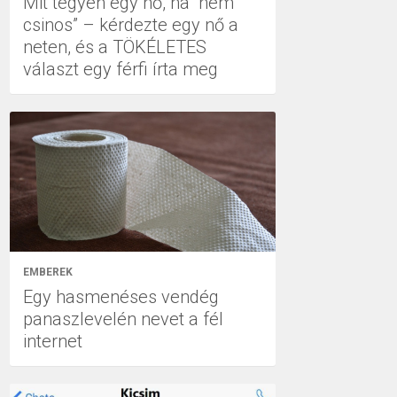
Mit tegyen egy nő, ha “nem
csinos” – kérdezte egy nő a
neten, és a TÖKÉLETES
választ egy férfi írta meg
EMBEREK
Egy hasmenéses vendég
panaszlevelén nevet a fél
internet