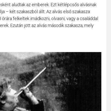
sként aludtak az emberek. Ezt kétlépcsős alvásnak
llja – két szakaszból állt. Az alvás első szakasza
3 órára felkeltek imádkozni, olvasni, vagy a családdal
ek. Ezután jött az alvás második szakasza, mely