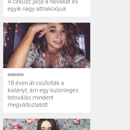
A cirkusz járja a falvakat és
egyik nagy attrakciójuk
EMBEREK
18 éven át csúfolták a
kislányt, ám egy különleges
tetoválás mindent
megváltoztatott