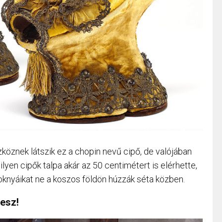
köznek látszik ez a chopin nevű cipő, de valójában
ilyen cipők talpa akár az 50 centimétert is elérhette,
zoknyáikat ne a koszos földön húzzák séta közben.
lesz!