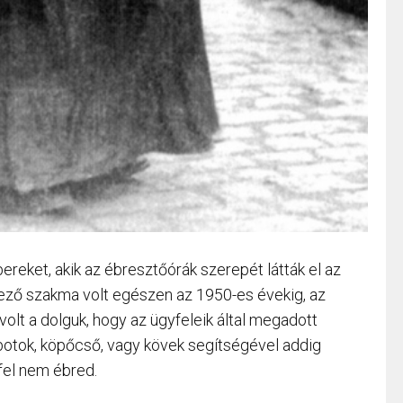
ereket, akik az ébresztőórák szerepét látták el az
étező szakma volt egészen az 1950-es évekig, az
lt a dolguk, hogy az ügyfeleik által megadott
botok, köpőcső, vagy kövek segítségével addig
 fel nem ébred.