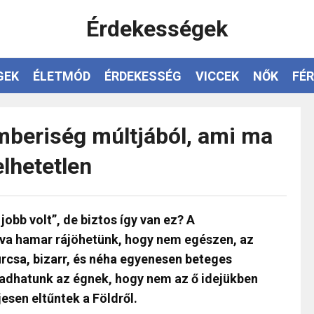
Érdekességek
GEK
ÉLETMÓD
ÉRDEKESSÉG
VICCEK
NŐK
FÉR
mberiség múltjából, ami ma
elhetetlen
jobb volt”, de biztos így van ez? A
zva hamar rájöhetünk, hogy nem egészen, az
rcsa, bizarr, és néha egyenesen beteges
 adhatunk az égnek, hogy nem az ő idejükben
esen eltűntek a Földről.