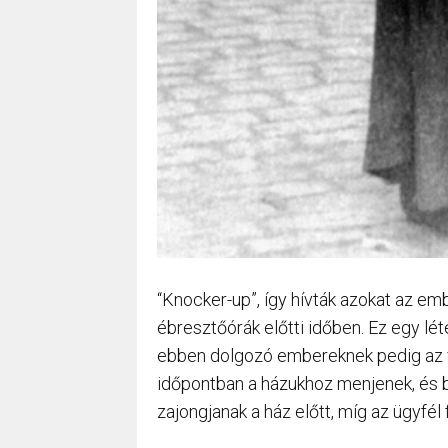
“Knocker-up”, így hívták azokat az emb
ébresztőórák előtti időben. Ez egy l
ebben dolgozó embereknek pedig az vo
időpontban a házukhoz menjenek, és 
zajongjanak a ház előtt, míg az ügyfél