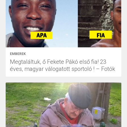
EMBEREK
Megtaláltuk, ő Fekete Pákó első fia! 23
éves, magyar válogatott sportoló ! – Fotók