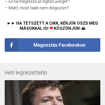
– És ha megissza az egész üveget?
– Miért, most talán nem dolgozom?
►► HA TETSZETT A CIKK, KÉRJÜK OSZD MEG
MÁSOKKAL IS!
❤
KÖSZÖNJÜK! 🙏
Megosztás Facebookon
Heti legnézettebb