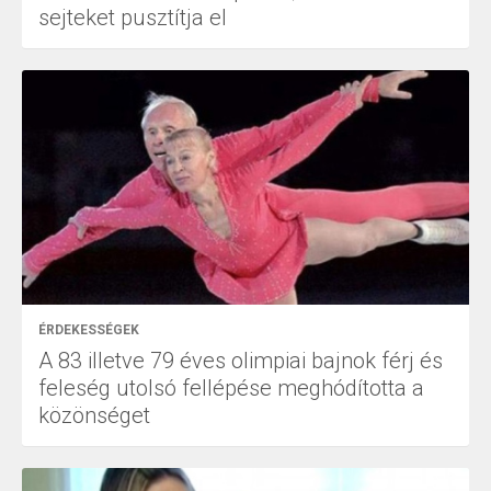
sejteket pusztítja el
ÉRDEKESSÉGEK
A 83 illetve 79 éves olimpiai bajnok férj és
feleség utolsó fellépése meghódította a
közönséget