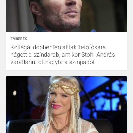
EMBEREK
Kollégái döbbenten álltak: tetőfokára
hágott a színdarab, amikor Stohl András
váratlanul otthagyta a színpadot