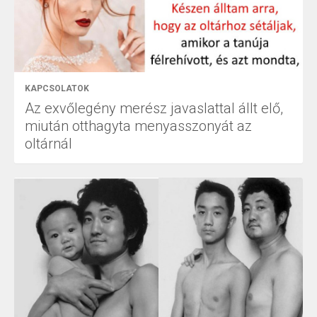
KAPCSOLATOK
Az exvőlegény merész javaslattal állt elő,
miután otthagyta menyasszonyát az
oltárnál