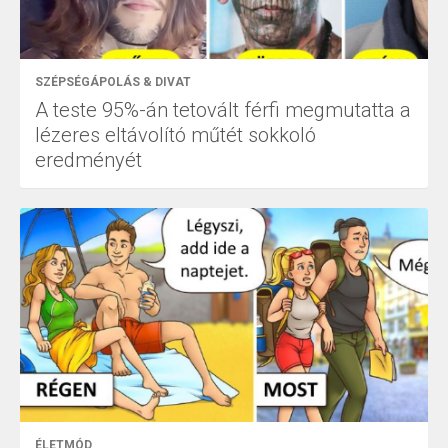
SZÉPSÉGÁPOLÁS & DIVAT
A teste 95%-án tetovált férfi megmutatta a
lézeres eltávolító műtét sokkoló
eredményét
ÉLETMÓD