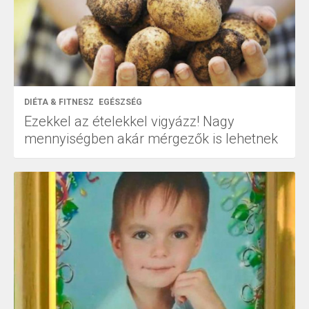
DIÉTA & FITNESZ
EGÉSZSÉG
Ezekkel az ételekkel vigyázz! Nagy
mennyiségben akár mérgezők is lehetnek