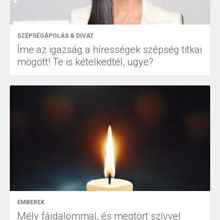
SZÉPSÉGÁPOLÁS & DIVAT
Íme az igazság a hírességek szépség titkai
mögött! Te is kételkedtél, ugye?
EMBEREK
Mély fájdalommal, és megtört szívvel