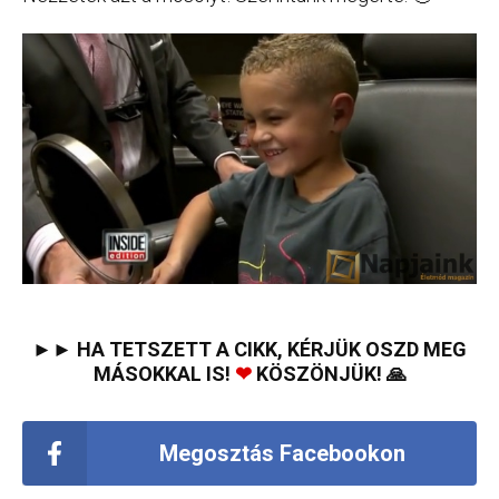
►► HA TETSZETT A CIKK, KÉRJÜK OSZD MEG
MÁSOKKAL IS!
❤
KÖSZÖNJÜK! 🙏
Megosztás Facebookon