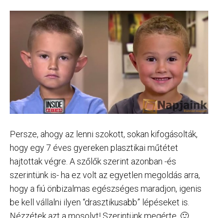
Persze, ahogy az lenni szokott, sokan kifogásolták,
hogy egy 7 éves gyereken plasztikai műtétet
hajtottak végre. A szőlők szerint azonban -és
szerintünk is- ha ez volt az egyetlen megoldás arra,
hogy a fiú önbizalmas egészséges maradjon, igenis
be kell vállalni ilyen “drasztikusabb” lépéseket is.
Nézzétek azt a mosolyt! Szerintünk megérte. 🙂