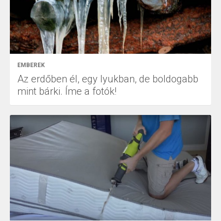
EMBEREK
Az erdőben él, egy lyukban, de boldogabb
mint bárki. Íme a fotók!