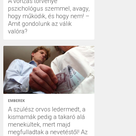
A vonzás törvénye
pszichológus szemmel, avagy,
hogy működik, és hogy nem! –
Amit gondolunk az válik
valóra?
EMBEREK
A szülész orvos ledermedt, a
kismamák pedig a takaró alá
menekültek, mert majd
megfulladtak a nevetéstől! Az