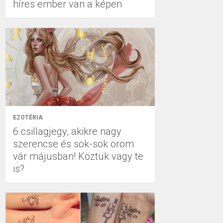
híres ember van a képen
EZOTÉRIA
6 csillagjegy, akikre nagy
szerencse és sok-sok öröm
vár májusban! Köztük vagy te
is?