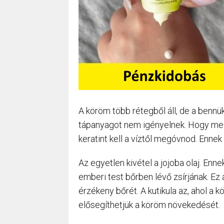
A köröm több rétegből áll, de a bennü
tápanyagot nem igényelnek. Hogy me
keratint kell a víztől megóvnod. Enne
Az egyetlen kivétel a jojoba olaj. Enn
emberi test bőrben lévő zsírjának. Ez a
érzékeny bőrét. A kutikula az, ahol a 
elősegíthetjük a köröm növekedését.