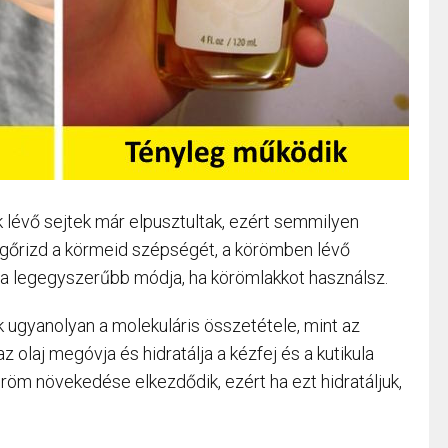
k lévő sejtek már elpusztultak, ezért semmilyen
gőrizd a körmeid szépségét, a körömben lévő
k a legegyszerűbb módja, ha körömlakkot használsz.
ek ugyanolyan a molekuláris összetétele, mint az
z olaj megóvja és hidratálja a kézfej és a kutikula
köröm növekedése elkezdődik, ezért ha ezt hidratáljuk,