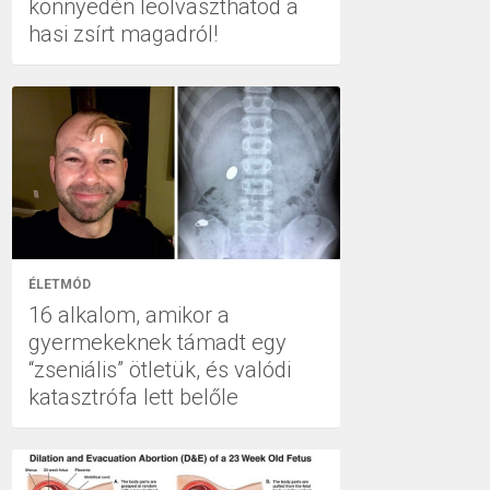
könnyedén leolvaszthatod a
hasi zsírt magadról!
ÉLETMÓD
16 alkalom, amikor a
gyermekeknek támadt egy
“zseniális” ötletük, és valódi
katasztrófa lett belőle