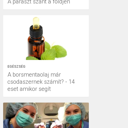
A paraszt szánt a földjén
EGÉSZSÉG
A borsmentaolaj már
csodaszernek számít? - 14
eset amikor segít