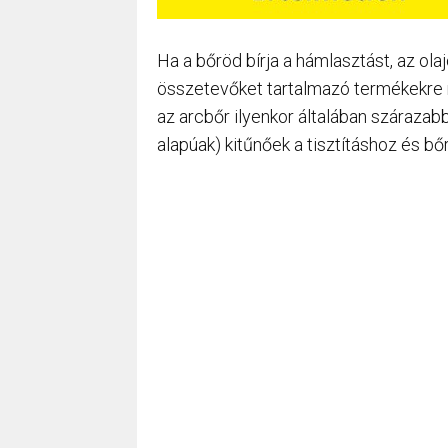
Ha a bőröd bírja a hámlasztást, az ola
összetevőket tartalmazó termékekre n
az arcbőr ilyenkor általában szárazab
alapúak) kitűnőek a tisztításhoz és bő