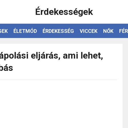
Érdekességek
GEK
ÉLETMÓD
ÉRDEKESSÉG
VICCEK
NŐK
FÉR
olási eljárás, ami lehet,
bás