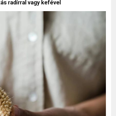
ás radírral vagy kefével