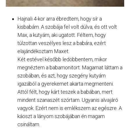
Hajnali 4-kor arra ébredtem, hogy sír a
kisbabám. A szobája fel volt dúlva, és ott volt
Max, a kutyám, aki ugatott. Féltem, hogy
túlzottan veszélyes lesz a babára, ezért
elajándékoztam Maxet.
Két estével később ledöbbentem, mikor
megnéztem a babamonitort. Magamat láttam a
szobában, és azt, hogy szegény kutyám
igazából a gyerekemet akarta megmenteni.
Attól félt, hogy kárt teszek a babában, mert
mindent szanaszét szórtam. Ugyanis alvajáró
vagyok. Ezért nem is emlékszem az egészre. A
káoszt a lányom szobájában én magam
csináltam.