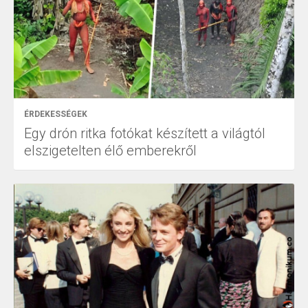
ÉRDEKESSÉGEK
Egy drón ritka fotókat készített a világtól
elszigetelten élő emberekről