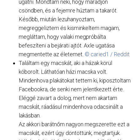
ugatni. Mondtam neki, hogy maradjon
csöndben, és a fejemre húztam a takarót.
Később, miután lezuhanyoztam,
megreggeliztem és kisminkeltem magam,
megláttam, hogy valaki megpróbálta
befeszíteni a bejárati ajtót. Axle ugatása
megmentette az életemet.
© caried1 / Reddit
Találtam egy macskát, aki a házak körül
kóborolt. Láthatóan házi macska volt.
Mindenhova plakátokat tettem ki, kiposztoltam
Facebookra, de senki nem jelentkezett érte.
Eléggé zavart a dolog, mert nem akartam
macskát, ráadásul mindenhova odacsinált a
lakásban.
Az akkori barátnőm nagyon megszerette ezt a
macskát, ezért úgy döntöttünk, megtartjuk.