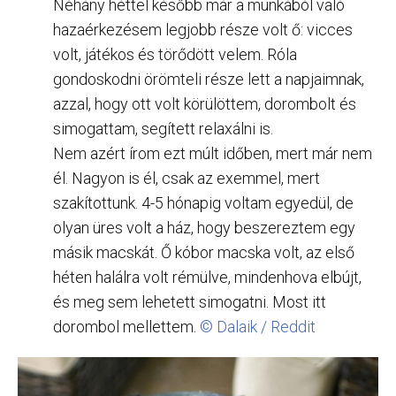
Néhány héttel később már a munkából való
hazaérkezésem legjobb része volt ő: vicces
volt, játékos és törődött velem. Róla
gondoskodni örömteli része lett a napjaimnak,
azzal, hogy ott volt körülöttem, dorombolt és
simogattam, segített relaxálni is.
Nem azért írom ezt múlt időben, mert már nem
él. Nagyon is él, csak az exemmel, mert
szakítottunk. 4-5 hónapig voltam egyedül, de
olyan üres volt a ház, hogy beszereztem egy
másik macskát. Ő kóbor macska volt, az első
héten halálra volt rémülve, mindenhova elbújt,
és meg sem lehetett simogatni. Most itt
dorombol mellettem.
© Dalaik / Reddit