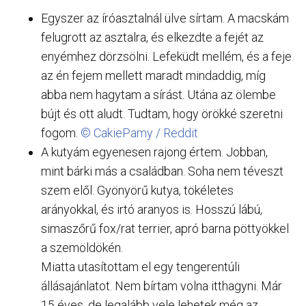
Egyszer az íróasztalnál ülve sírtam. A macskám
felugrott az asztalra, és elkezdte a fejét az
enyémhez dörzsölni. Lefeküdt mellém, és a feje
az én fejem mellett maradt mindaddig, míg
abba nem hagytam a sírást. Utána az ölembe
bújt és ott aludt. Tudtam, hogy örökké szeretni
fogom.
© CakiePamy / Reddit
A kutyám egyenesen rajong értem. Jobban,
mint bárki más a családban. Soha nem téveszt
szem elől. Gyönyörű kutya, tökéletes
arányokkal, és irtó aranyos is. Hosszú lábú,
simaszőrű fox/rat terrier, apró barna pöttyökkel
a szemöldökén.
Miatta utasítottam el egy tengerentúli
állásajánlatot. Nem bírtam volna itthagyni. Már
15 éves, de legalább vele lehetek még az