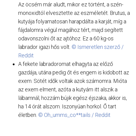
Az öcsém már aludt, mikor ez történt, a szén-
monoxidtól elvesztette az eszméletét. Brutus, a
kutyája folyamatosan harapdálta a karját, míg a
fájdalomra végül magához tért, majd segített
odavonszolni őt az ajtóhoz. Ez a 60 kg-os
labrador igazi hős volt.
© Ismeretlen szerző /
Reddit
A fekete labradoromat elhagyta az előző
gazdája, utána pedig őt és engem is kidobott az
exem. Sötét idők voltak azok számomra. Mióta
az exem elment, azóta a kutyám itt alszik a
lábamnál, hozzám bújik egész éjszaka, akkor is,
ha 14 órát alszom. Iszonyúan horkol. Ő tart
életben.
© Oh_umms_co**tails / Reddit