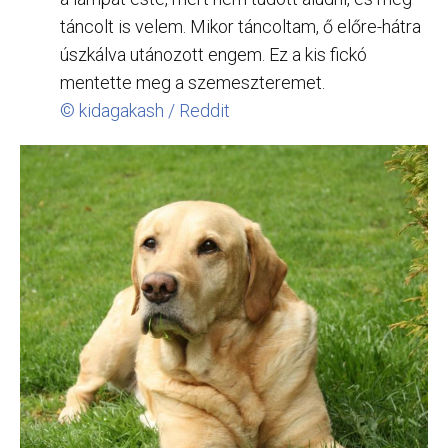
táncolt is velem. Mikor táncoltam, ő előre-hátra
úszkálva utánozott engem. Ez a kis fickó
mentette meg a szemeszteremet.
© kidagakash / Reddit