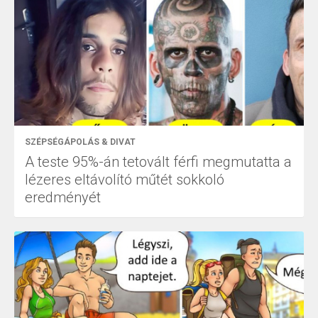
SZÉPSÉGÁPOLÁS & DIVAT
A teste 95%-án tetovált férfi megmutatta a
lézeres eltávolító műtét sokkoló
eredményét