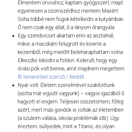
Elmentem orvoshoz, kaptam gyógyszert, majd
egyenesen a szomszédhoz mentem Maxért.
Soha többé nem fogok kételkedni a kutyámban.
Ő nem csak egy állat, ő a lányom őrangyala.
Egy szendvicset akartam enni az asztalnál,
mikor a macskám felugrott és kiverte a
kezemből, még mielőtt beleharaphattam volna.
Elkezdte löködni a földön. Kiderült, hogy egy
óriási pók volt benne, amit majdnem megettem.
© Ismeretlen szerző / Reddit
Nyár volt. Életem szerelmével szakítottunk
(azóta már együtt vagyunk) – vagyis igazából ő
hagyott el engem. Teljesen összetörtem, főleg
azért, mert más gondok is voltak az életemben
(a szüleim válása, iskolai problémák stb). Úgy
éreztem, süllyedek, mint a Titanic, és olyan