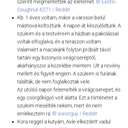
szerint megmentették az életemet.
© Exotic-
Doughnut-6271 / Reddit
Kb. 1 éves voltam, mikor a városon belül
máshova költöztünk. 4 napon át készülődtünk. A
szüleim és a testvéreim a házban a pakolással
voltak elfoglalva, én a teraszon voltam.
Valamiért a macskánk folyton próbált távol
tartani egy bizonyos virágcseréptől,
akárhányszor a közelébe mentem. Ült a növény
mellett és figyelt engem. A szüleim is furának
találták, de nem foglalkoztak vele.
Az utolsó napon felemelték a virágcserepet, és
egy csörgőkígyó volt alatta. Ezt a történetet a
szüleim mesélték nekem, mert én nem
emlékeztem rá.
© sonorguy / Reddit
Kora reggel a kutyám, Axle elkezdett vadul