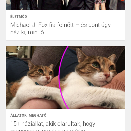
ÉLETMÓD
Michael J. Fox fia felnőtt – és pont úgy
néz ki, mint ő
ÁLLATOK
MEGHATÓ
15+ háziállat, akik elárulták, hogy
mennyire szeretik a gazdáikat