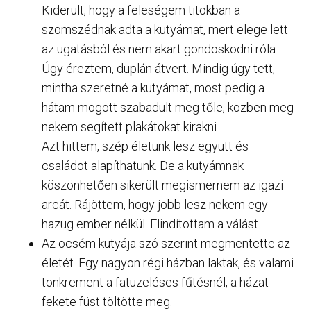
Kiderült, hogy a feleségem titokban a
szomszédnak adta a kutyámat, mert elege lett
az ugatásból és nem akart gondoskodni róla.
Úgy éreztem, duplán átvert. Mindig úgy tett,
mintha szeretné a kutyámat, most pedig a
hátam mögött szabadult meg tőle, közben meg
nekem segített plakátokat kirakni.
Azt hittem, szép életünk lesz együtt és
családot alapíthatunk. De a kutyámnak
köszönhetően sikerült megismernem az igazi
arcát. Rájöttem, hogy jobb lesz nekem egy
hazug ember nélkül. Elindítottam a válást.
Az öcsém kutyája szó szerint megmentette az
életét. Egy nagyon régi házban laktak, és valami
tönkrement a fatüzeléses fűtésnél, a házat
fekete füst töltötte meg.