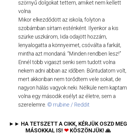
szörnyű dolgokat tettem, amiket nem kellett
volna.
Mikor elkezdődött az iskola, folyton a
szobámban sírtam esténként. Ilyenkor a kis
szürke uszkárom, Iida odajött hozzám,
lenyalogatta a könnyeimet, csóválta a farkát,
mintha azt mondaná: “Minden rendben lesz!”
Ennél több vigaszt senki sem tudott volna
nekem adni abban az időben. Bűntudatom volt,
mert akkoriban nem törődtem vele sokat, de
nagyon hálás vagyok neki. Nélküle nem kaptam
volna egy második esélyt az életre, sem a
szerelemre.
© rrubine / Reddit
►► HA TETSZETT A CIKK, KÉRJÜK OSZD MEG
MÁSOKKAL IS!
❤
KÖSZÖNJÜK! 🙏