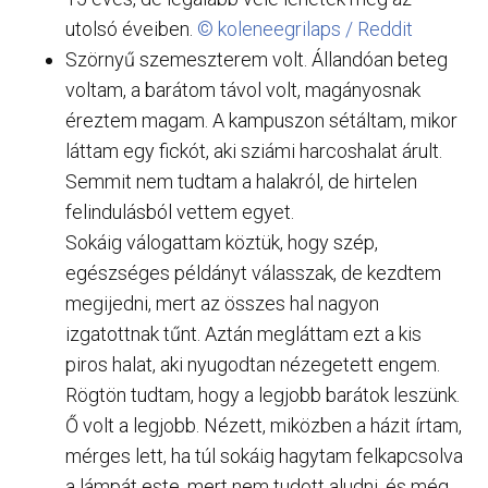
utolsó éveiben.
© koleneegrilaps / Reddit
Szörnyű szemeszterem volt. Állandóan beteg
voltam, a barátom távol volt, magányosnak
éreztem magam. A kampuszon sétáltam, mikor
láttam egy fickót, aki sziámi harcoshalat árult.
Semmit nem tudtam a halakról, de hirtelen
felindulásból vettem egyet.
Sokáig válogattam köztük, hogy szép,
egészséges példányt válasszak, de kezdtem
megijedni, mert az összes hal nagyon
izgatottnak tűnt. Aztán megláttam ezt a kis
piros halat, aki nyugodtan nézegetett engem.
Rögtön tudtam, hogy a legjobb barátok leszünk.
Ő volt a legjobb. Nézett, miközben a házit írtam,
mérges lett, ha túl sokáig hagytam felkapcsolva
a lámpát este, mert nem tudott aludni, és még