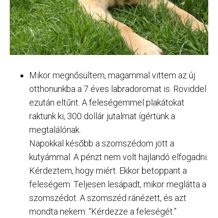
Mikor megnősültem, magammal vittem az új
otthonunkba a 7 éves labradoromat is. Röviddel
ezután eltűnt. A feleségemmel plakátokat
raktunk ki, 300 dollár jutalmat ígértünk a
megtalálónak.
Napokkal később a szomszédom jött a
kutyámmal. A pénzt nem volt hajlandó elfogadni.
Kérdeztem, hogy miért. Ekkor betoppant a
feleségem. Teljesen lesápadt, mikor meglátta a
szomszédot. A szomszéd ránézett, és azt
mondta nekem: “Kérdezze a feleségét.”