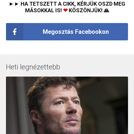
►► HA TETSZETT A CIKK, KÉRJÜK OSZD MEG
MÁSOKKAL IS!
❤
KÖSZÖNJÜK! 🙏
Megosztás Facebookon
Heti legnézettebb