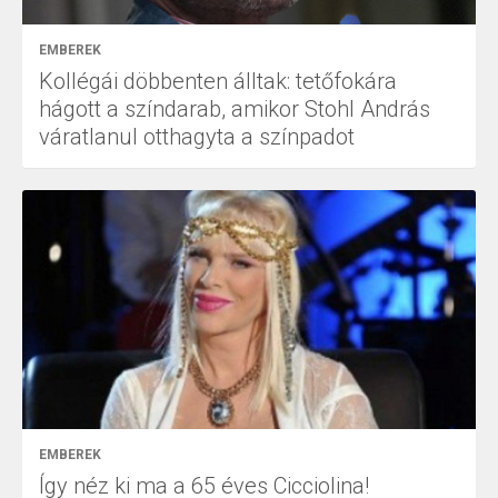
EMBEREK
Kollégái döbbenten álltak: tetőfokára
hágott a színdarab, amikor Stohl András
váratlanul otthagyta a színpadot
EMBEREK
Így néz ki ma a 65 éves Cicciolina!