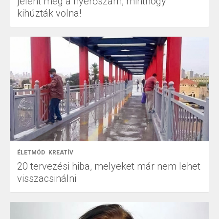
jelent meg a nyerőszám, minthogy
kihúzták volna!
ÉLETMÓD
KREATÍV
20 tervezési hiba, melyeket már nem lehet
visszacsinálni