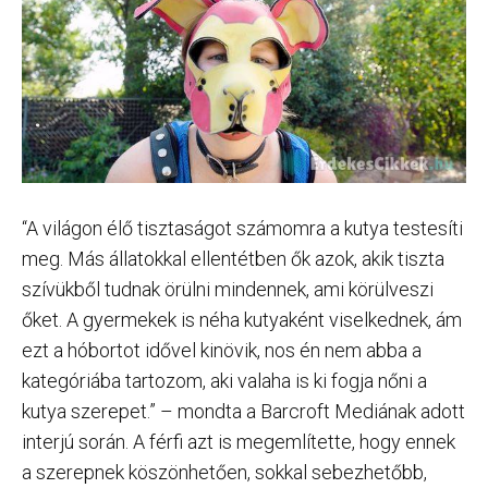
“A világon élő tisztaságot számomra a kutya testesíti
meg. Más állatokkal ellentétben ők azok, akik tiszta
szívükből tudnak örülni mindennek, ami körülveszi
őket. A gyermekek is néha kutyaként viselkednek, ám
ezt a hóbortot idővel kinövik, nos én nem abba a
kategóriába tartozom, aki valaha is ki fogja nőni a
kutya szerepet.” – mondta a Barcroft Mediának adott
interjú során. A férfi azt is megemlítette, hogy ennek
a szerepnek köszönhetően, sokkal sebezhetőbb,