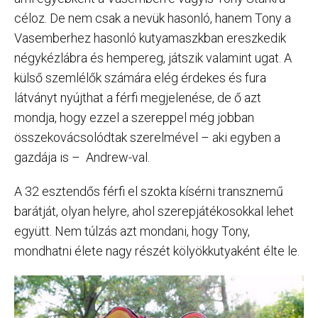
céloz. De nem csak a nevük hasonló, hanem Tony a
Vasemberhez hasonló kutyamaszkban ereszkedik
négykézlábra és hempereg, játszik valamint ugat. A
külső szemlélők számára elég érdekes és fura
látványt nyújthat a férfi megjelenése, de ő azt
mondja, hogy ezzel a szereppel még jobban
összekovácsolódtak szerelmével – aki egyben a
gazdája is – Andrew-val.
A 32 esztendős férfi el szokta kísérni transznemű
barátját, olyan helyre, ahol szerepjátékosokkal lehet
együtt. Nem túlzás azt mondani, hogy Tony,
mondhatni élete nagy részét kölyökkutyaként élte le.