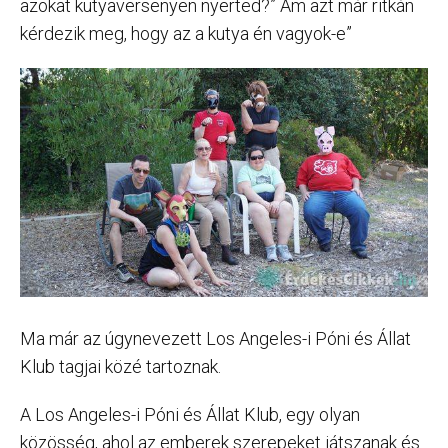
azokat kutyaversenyen nyerted?” Ám azt már ritkán
kérdezik meg, hogy az a kutya én vagyok-e”
Ma már az úgynevezett Los Angeles-i Póni és Állat
Klub tagjai közé tartoznak.
A Los Angeles-i Póni és Állat Klub, egy olyan
közösség, ahol az emberek szerepeket játszanak és