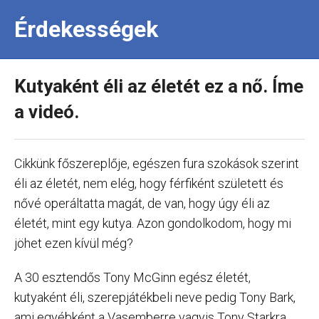
Érdekességek
Kutyaként éli az életét ez a nő. Íme
a videó.
Cikkünk főszereplője, egészen fura szokások szerint
éli az életét, nem elég, hogy férfiként született és
nővé operáltatta magát, de van, hogy úgy éli az
életét, mint egy kutya. Azon gondolkodom, hogy mi
jöhet ezen kívül még?
A 30 esztendős Tony McGinn egész életét,
kutyaként éli, szerepjátékbeli neve pedig Tony Bark,
ami egyébként a Vasemberre vagyis Tony Starkra