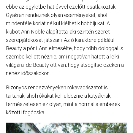
ebbe az egyletbe hat évvel ezelőtt csatlakoztak.
Gyakran rendeznek olyan eseményeket, ahol
mindenféle korlát nélkül kiélhetik hobbijukat. A
klubot Ann Noble alapította, aki szintén szeret
szerepjátékosat játszani. Az ő karaktere például
Beauty a póni. Ann elmesélte, hogy több dologgal is
szembe kellett néznie, ami negatívan hatott a lelki
világára, de Beauty ott van, hogy átsegítse ezeken a
nehéz időszakokon.
Bizonyos rendezvényeken rókavadászatot is
tartanak, ahol rókákat kell üldöznie a kutyáknak,
természetesen ez olyan, mint a normális emberek
közötti fogócska.