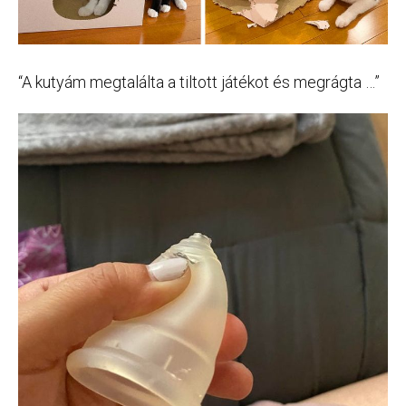
“A kutyám megtalálta a tiltott játékot és megrágta …”