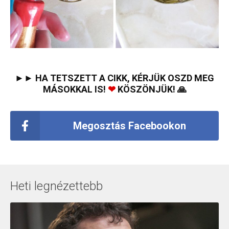
►► HA TETSZETT A CIKK, KÉRJÜK OSZD MEG
MÁSOKKAL IS!
❤
KÖSZÖNJÜK! 🙏
Megosztás Facebookon
Heti legnézettebb