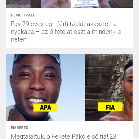
DEMOTIVÁLÓ
Egy 79 éves egri férfi táblát akasztott a
nyakába – az ő fotóját osztja mindenki a
neten
EMBEREK
Megtaláltuk, ő Fekete Pákó első fia! 23