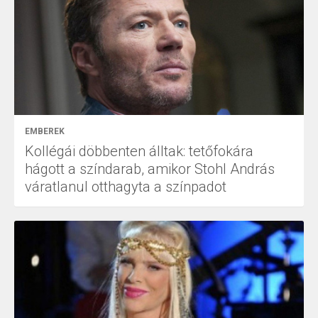
EMBEREK
Kollégái döbbenten álltak: tetőfokára
hágott a színdarab, amikor Stohl András
váratlanul otthagyta a színpadot