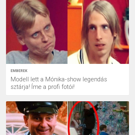
EMBEREK
Modell lett a Mónika-show legendás
sztárja! Íme a profi fotói!