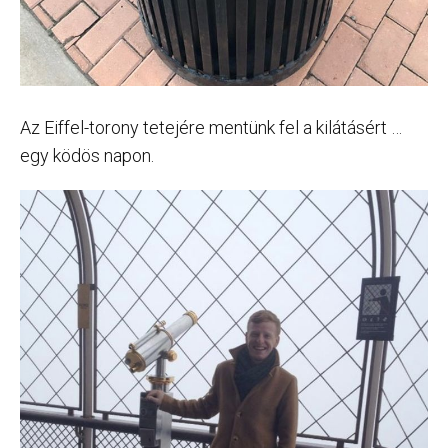
Az Eiffel-torony tetejére mentünk fel a kilátásért …
egy ködös napon.