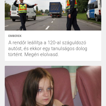
EMBEREK
A rendőr leállítja a 120-al száguldozó
autóst, és ekkor egy tanulságos dolog
történt. Megéri elolvasd.