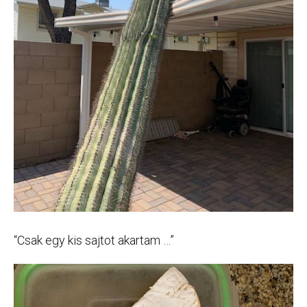
“Csak egy kis sajtot akartam …”