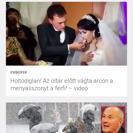
EMBEREK
Holtodiglan! Az oltár előtt vágta arcon a
menyasszonyt a férfi! – videó