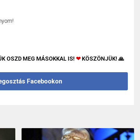
ányom!
ÜK OSZD MEG MÁSOKKAL IS!
❤
KÖSZÖNJÜK! 🙏
gosztás Facebookon