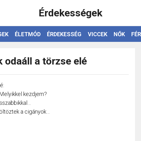
Érdekességek
GEK
ÉLETMÓD
ÉRDEKESSÉG
VICCEK
NŐK
FÉR
 odaáll a törzse elé
é:
 Melyikkel kezdjem?
osszabbikkal…
költöztek a cigányok…