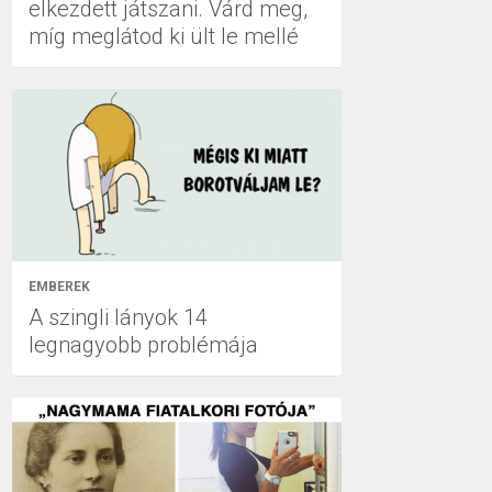
elkezdett játszani. Várd meg,
míg meglátod ki ült le mellé
EMBEREK
A szingli lányok 14
legnagyobb problémája