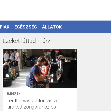
FIAK
EGÉSZSÉG
ÁLLATOK
Ezeket láttad már?
EMBEREK
Leült a vasútállomásra
kirakott zongorához és