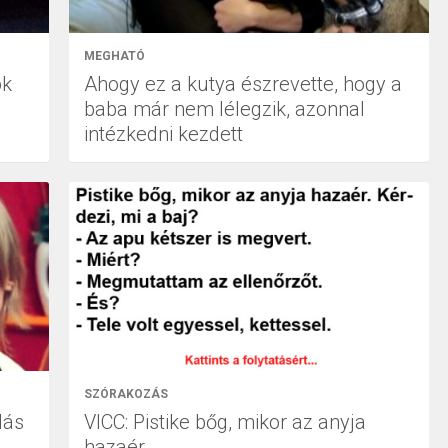
MEGHATÓ
ok
Ahogy ez a kutya észrevette, hogy a
baba már nem lélegzik, azonnal
intézkedni kezdett
SZÓRAKOZÁS
dás
VICC: Pistike bőg, mikor az anyja
hazaér