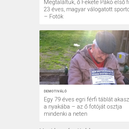
Megtaláltuk, ő Fekete Pákó első fi
23 éves, magyar válogatott sporto
– Fotók
DEMOTIVÁLÓ
Egy 79 éves egri férfi táblát akasz
a nyakába – az ő fotóját osztja
mindenki a neten