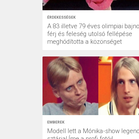
ÉRDEKESSÉGEK
A 83 illetve 79 éves olimpiai bajn
férj és feleség utolsó fellépése
meghódította a közönséget
EMBEREK
Modell lett a Mónika-show legen
sztárja! Íme a profi fotói!