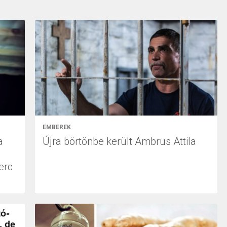
EMBEREK
a
Újra börtönbe került Ambrus Attila
erc