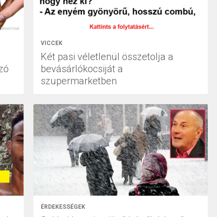
VICCEK
Két pasi véletlenül összetolja a
zó
bevásárlókocsiját a
szupermarketben
ÉRDEKESSÉGEK