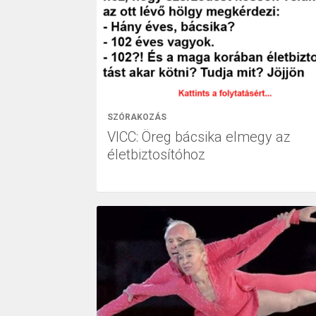
SZÓRAKOZÁS
VICC: Öreg bácsika elmegy az
életbiztosítóhoz