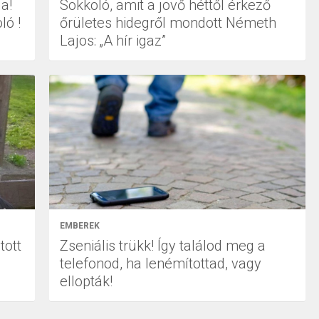
a!
Sokkoló, amit a jövő héttől érkező
ló !
őrületes hidegről mondott Németh
Lajos: „A hír igaz”
EMBEREK
tott
Zseniális trükk! Így találod meg a
telefonod, ha lenémítottad, vagy
ellopták!