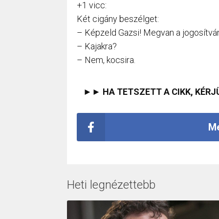
+1 vicc:
Két cigány beszélget:
– Képzeld Gazsi! Megvan a jogosítv
– Kajakra?
– Nem, kocsira.
►► HA TETSZETT A CIKK, KÉRJ
Me
Heti legnézettebb