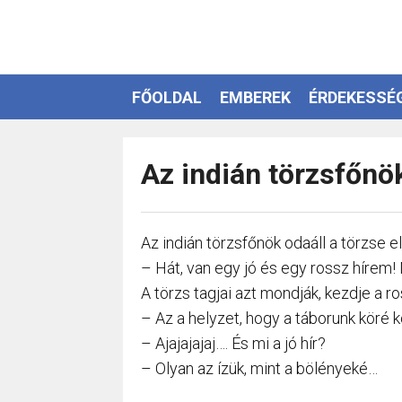
FŐOLDAL
EMBEREK
ÉRDEKESSÉ
EZOTÉRIA
Az indián törzsfőnök
Az indián törzsfőnök odaáll a törzse el
– Hát, van egy jó és egy rossz hírem!
A törzs tagjai azt mondják, kezdje a r
– Az a helyzet, hogy a táborunk köré 
– Ajajajajaj…. És mi a jó hír?
– Olyan az ízük, mint a bölényeké…