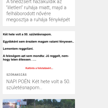
A tinédzsert hazaküldik az
“illetlen” ruhája miatt, majd a
felháborodott nővére
megosztja a ruhája fényképét
SZÓRAKOZÁS
NAPI POÉN: Két hete volt a 50.
születésnapom…