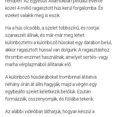
rendben. Az Egyesült Államokban például évente
közel 4 millió ragasztott hús kerül forgalomba. És
ezeket valakik meg is eszik.
Ha a hús olcsóbb, a szelet többszínű, és rostjai
szanaszét állnak, és már-már meg lehet
különböztetni a különböző húsokat egy darabon belül,
akkor ragasztott hússal van dolgunk. A ragasztáshoz
thrombin enzimet használnak, amelyet sertés- vagy
marha vérplazmából állítanak elő.
A különböző húsdarabokat trombinnal átitatva
néhány órán át állni hagyják, majd a végén egy
egybeálló szelet keletkezik belőlük. Ezután
formázzák, összenyomják, és fóliába tekerik.
Az alábbi videóban láthatjuk, hogyan készül a