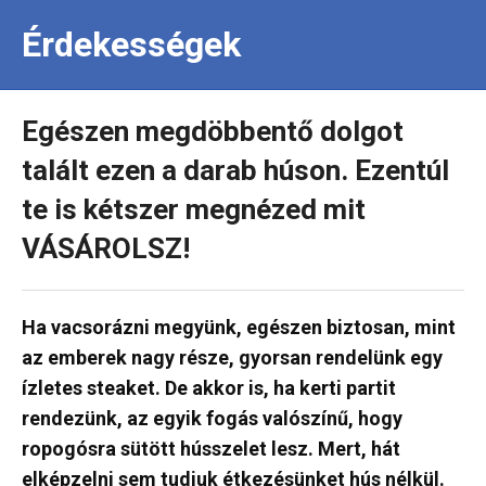
Érdekességek
Egészen megdöbbentő dolgot
talált ezen a darab húson. Ezentúl
te is kétszer megnézed mit
VÁSÁROLSZ!
Ha vacsorázni megyünk, egészen biztosan, mint
az emberek nagy része, gyorsan rendelünk egy
ízletes steaket. De akkor is, ha kerti partit
rendezünk, az egyik fogás valószínű, hogy
ropogósra sütött hússzelet lesz. Mert, hát
elképzelni sem tudjuk étkezésünket hús nélkül.