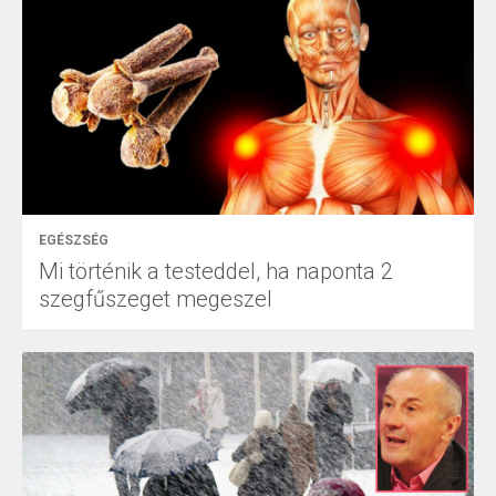
EGÉSZSÉG
Mi történik a testeddel, ha naponta 2
szegfűszeget megeszel