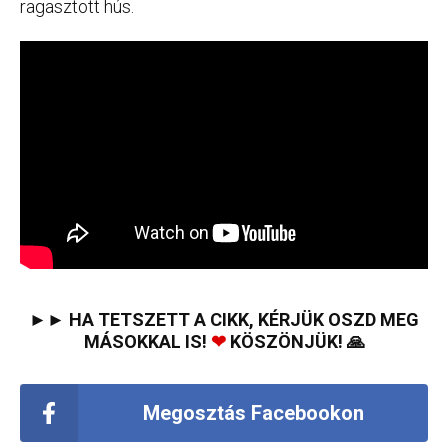
ragasztott hús.
►► HA TETSZETT A CIKK, KÉRJÜK OSZD MEG
MÁSOKKAL IS!
❤
KÖSZÖNJÜK! 🙏
Megosztás Facebookon