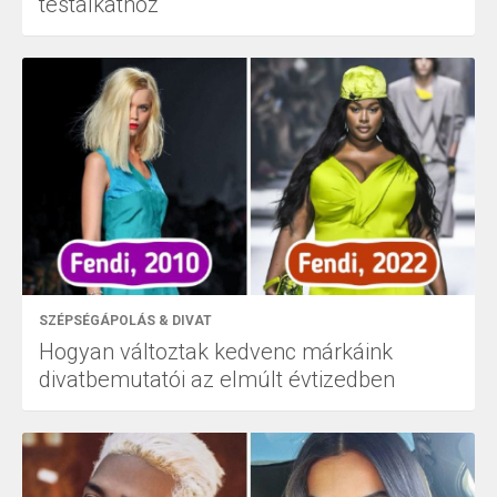
testalkathoz
SZÉPSÉGÁPOLÁS & DIVAT
Hogyan változtak kedvenc márkáink
divatbemutatói az elmúlt évtizedben