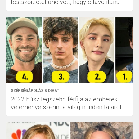
testszőrzetét ahelyett, hogy eltávolítaná
SZÉPSÉGÁPOLÁS & DIVAT
2022 húsz legszebb férfija az emberek
véleménye szerint a világ minden tájáról