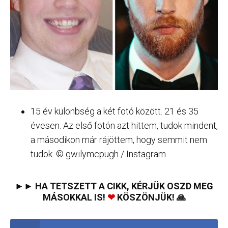
15 év különbség a két fotó között. 21 és 35
évesen. Az első fotón azt hittem, tudok mindent,
a másodikon már rájöttem, hogy semmit nem
tudok. © gwilymcpugh / Instagram
►► HA TETSZETT A CIKK, KÉRJÜK OSZD MEG
MÁSOKKAL IS!
❤
KÖSZÖNJÜK! 🙏