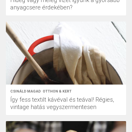
Hideg vagy meleg vizet igyunk a gyorsabb
anyagcsere érdekében?
CSINÁLD MAGAD
OTTHON & KERT
Így fess textilt kávéval és teával! Régies,
vintage hatás vegyszermentesen