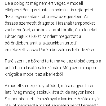
De a dolog itt még nem ért véget. A modell
elképesztően gusztustalan holmikat is rejtegetett.
“Ez a legvisszataszítóbb rész az egészben. Az
összes szemetét őrizgette. Használt tamponokat,
zsebkendőket, amikbe az orrát törölte, és a fenekét.
Láttad rajtuk a kakát. Mindent megőrzött a
bőröndjében, amit a lakásunkban tartott” –
emlékezett vissza Paré a borzalmas felfedezésre.
Paré szerint a bőrönd tartalma volt az utolsó csepp a
pohárban a lakótársak számára. Még azon a napon
kirúgták a modellt az albérletből.
A modell karrierje folytatódott, mára nagyon híres
lett. “Még mindig szoktuk látni őt, de nagyon kínos.
Szuper híres lett, és szárnyal a karrierje. Azóta a nyár
óta jól megszedte magát, rengeteg pénzt keresett”