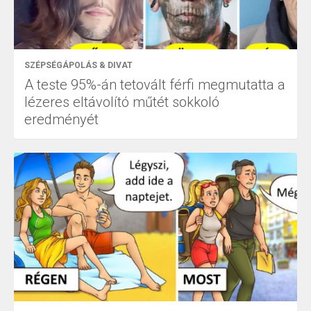
SZÉPSÉGÁPOLÁS & DIVAT
A teste 95%-án tetovált férfi megmutatta a
lézeres eltávolító műtét sokkoló
eredményét