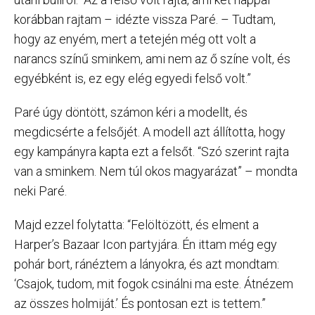
korábban rajtam – idézte vissza Paré. – Tudtam,
hogy az enyém, mert a tetején még ott volt a
narancs színű sminkem, ami nem az ő színe volt, és
egyébként is, ez egy elég egyedi felső volt.”
Paré úgy döntött, számon kéri a modellt, és
megdicsérte a felsőjét. A modell azt állította, hogy
egy kampányra kapta ezt a felsőt. “Szó szerint rajta
van a sminkem. Nem túl okos magyarázat” – mondta
neki Paré.
Majd ezzel folytatta: “Felöltözött, és elment a
Harper’s Bazaar Icon partyjára. Én ittam még egy
pohár bort, ránéztem a lányokra, és azt mondtam:
‘Csajok, tudom, mit fogok csinálni ma este. Átnézem
az összes holmiját.’ És pontosan ezt is tettem.”