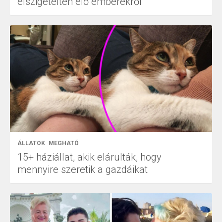
elszigetelten élő emberekről
ÁLLATOK
MEGHATÓ
15+ háziállat, akik elárulták, hogy
mennyire szeretik a gazdáikat