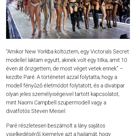
“Amikor New Yorkba költöztem, egy Victoria’s Secret
modellel laktam együtt, akinek volt egy titka, amit 10
éven át őrizgettem, de most véget vetek ennek” –
kezdte Paré. A történetet azzal folytatta, hogy a
modell fényűző életmódot folytatott, és a divatipar
olyan jeles személyiségeivel tartott kapcsolatot,
mint Naomi Campbell szupermodell vagy a
divatfotós Steven Meisel.
Paré részletesen beszámolt a lány sajátos
viselkedéséről, kiemelve azt a hajlamát, hogy