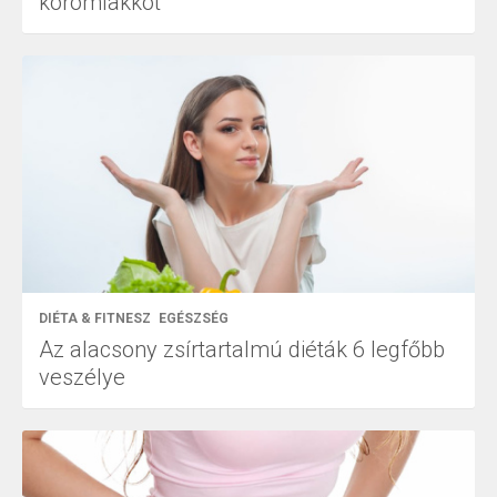
körömlakkot
DIÉTA & FITNESZ
EGÉSZSÉG
Az alacsony zsírtartalmú diéták 6 legfőbb
veszélye