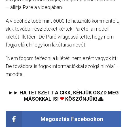
– állítja Paré a videójában.
A videóhoz több mint 6000 felhasználó kommentelt,
akik további részleteket kértek Parétól a modell
kilétét illetően. De Paré világossá tette, hogy nem
fogja elárulni egykori lakótársa nevét.
“Nem fogom felfedni a kilétét, nem ezért vagyok itt.
De továbbra is fogok információkkal szolgálni róla” –
mondta.
►► HA TETSZETT A CIKK, KÉRJÜK OSZD MEG
MÁSOKKAL IS!
❤
KÖSZÖNJÜK! 🙏
Megosztás Facebookon