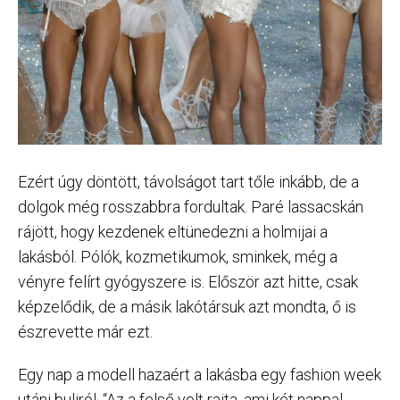
Ezért úgy döntött, távolságot tart tőle inkább, de a
dolgok még rosszabbra fordultak. Paré lassacskán
rájött, hogy kezdenek eltünedezni a holmijai a
lakásból. Pólók, kozmetikumok, sminkek, még a
vényre felírt gyógyszere is. Először azt hitte, csak
képzelődik, de a másik lakótársuk azt mondta, ő is
észrevette már ezt.
Egy nap a modell hazaért a lakásba egy fashion week
utáni buliról. “Az a felső volt rajta, ami két nappal