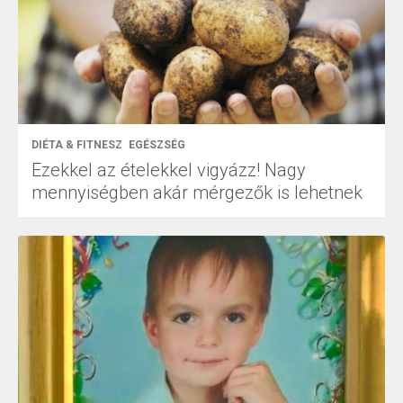
DIÉTA & FITNESZ
EGÉSZSÉG
Ezekkel az ételekkel vigyázz! Nagy
mennyiségben akár mérgezők is lehetnek