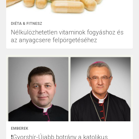
DIÉTA & FITNESZ
Nélkülözhetetlen vitaminok fogyáshoz és
az anyagcsere felpörgetéséhez
EMBEREK
❗Gyorshír-Újabb botrány a katolikus