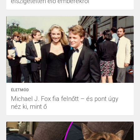
elszigetelten élő emberekről
ÉLETMÓD
Michael J. Fox fia felnőtt – és pont úgy
néz ki, mint ő