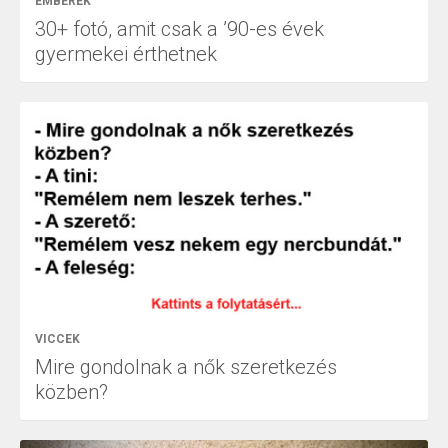
EMBEREK
30+ fotó, amit csak a ’90-es évek
gyermekei érthetnek
VICCEK
Mire gondolnak a nők szeretkezés
közben?