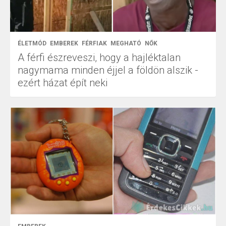
ÉLETMÓD
EMBEREK
FÉRFIAK
MEGHATÓ
NŐK
A férfi észreveszi, hogy a hajléktalan
nagymama minden éjjel a földön alszik -
ezért házat épít neki