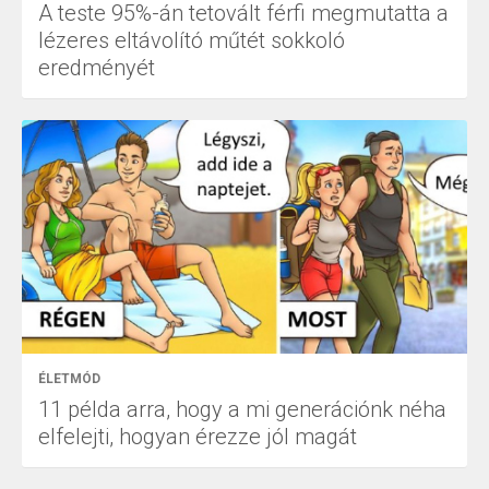
A teste 95%-án tetovált férfi megmutatta a
lézeres eltávolító műtét sokkoló
eredményét
ÉLETMÓD
11 példa arra, hogy a mi generációnk néha
elfelejti, hogyan érezze jól magát