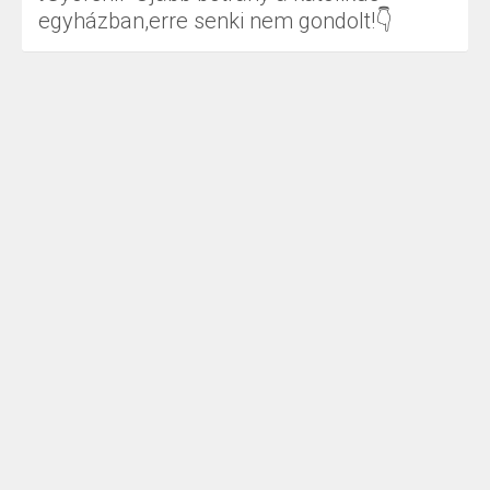
egyházban,erre senki nem gondolt!👇