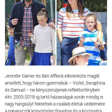
Jennifer Garner és Ben Affleck elkötelezte magát
amellett, hogy három gyermekük – Violet, Seraphina
és Samuel – ne kényszerüljenek reflektorfényben
élni. 2005-2018-ig tartó házasságuk során mindig is
nagy hangsúlyt fektettek a családi életük védelmére
a paparazzók könyörtelen figyelme és a közösségi