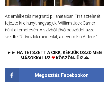
Az emlékezés megható pillanataiban Fin tiszteletét
fejezte ki elhunyt nagyapjuk, William Jack Garner
iránt a temetésén. A szívből jövő beszédet azzal
kezdte: “Üdvözlök mindenkit, a nevem Fin Affleck.”
►► HA TETSZETT A CIKK, KÉRJÜK OSZD MEG
MÁSOKKAL IS!
❤
KÖSZÖNJÜK! 🙏
Megosztás Facebookon