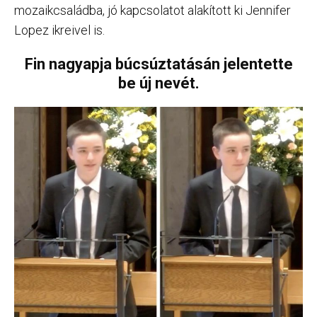
mozaikcsaládba, jó kapcsolatot alakított ki Jennifer
Lopez ikreivel is.
Fin nagyapja búcsúztatásán jelentette
be új nevét.