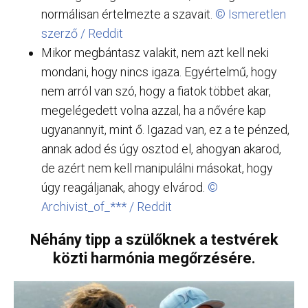
normálisan értelmezte a szavait.
© Ismeretlen
szerző / Reddit
Mikor megbántasz valakit, nem azt kell neki
mondani, hogy nincs igaza. Egyértelmű, hogy
nem arról van szó, hogy a fiatok többet akar,
megelégedett volna azzal, ha a nővére kap
ugyanannyit, mint ő. Igazad van, ez a te pénzed,
annak adod és úgy osztod el, ahogyan akarod,
de azért nem kell manipulálni másokat, hogy
úgy reagáljanak, ahogy elvárod.
©
Archivist_of_*** / Reddit
Néhány tipp a szülőknek a testvérek
közti harmónia megőrzésére.