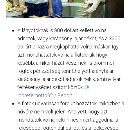
A lányotoknak is 800 dollárt kellett volna
adnotok, vagy karácsonyi ajándékot, és a 3200
dollárt a házra megkaphatta volna máskor. Így
azt mondhattátok volna a fiatoknak, hogy
később, amikor házat vesz, neki is örömmel
fogtok pénzzel segíteni. Ehelyett aránytalan
karácsonyi ajándékot adtatok nekik, ami nyilván
féltékenységet szított köztük.
©
idprefernotto92 / Reddit
A fiatok udvariasan fordult hozzátok, miközben a
nővére nem volt jelen. Ahelyett, hogy azt
mondtátok volna neki, nincs miért aggódnia, a
feleséged rögtön dühös lett, és a legkevésbé