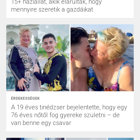
15+ háziállat, akik elárulták, hogy
mennyire szeretik a gazdáikat
ÉRDEKESSÉGEK
A 19 éves tinédzser bejelentette, hogy egy
76 éves nőtől fog gyereke születni – de
van benne egy csavar