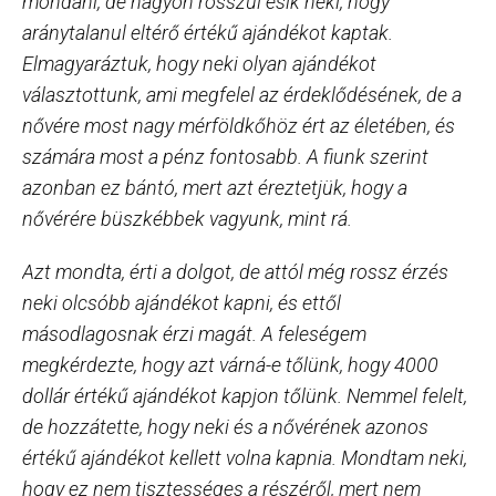
mondani, de nagyon rosszul esik neki, hogy
aránytalanul eltérő értékű ajándékot kaptak.
Elmagyaráztuk, hogy neki olyan ajándékot
választottunk, ami megfelel az érdeklődésének, de a
nővére most nagy mérföldkőhöz ért az életében, és
számára most a pénz fontosabb. A fiunk szerint
azonban ez bántó, mert azt éreztetjük, hogy a
nővérére büszkébbek vagyunk, mint rá.
Azt mondta, érti a dolgot, de attól még rossz érzés
neki olcsóbb ajándékot kapni, és ettől
másodlagosnak érzi magát. A feleségem
megkérdezte, hogy azt várná-e tőlünk, hogy 4000
dollár értékű ajándékot kapjon tőlünk. Nemmel felelt,
de hozzátette, hogy neki és a nővérének azonos
értékű ajándékot kellett volna kapnia. Mondtam neki,
hogy ez nem tisztességes a részéről, mert nem