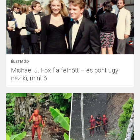
ÉLETMÓD
Michael J. Fox fia felnőtt – és pont úgy
néz ki, mint ő