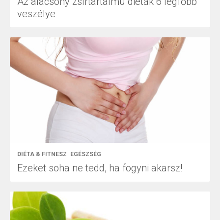
Az alacsony zsírtartalmú diéták 6 legfőbb
veszélye
DIÉTA & FITNESZ
EGÉSZSÉG
Ezeket soha ne tedd, ha fogyni akarsz!