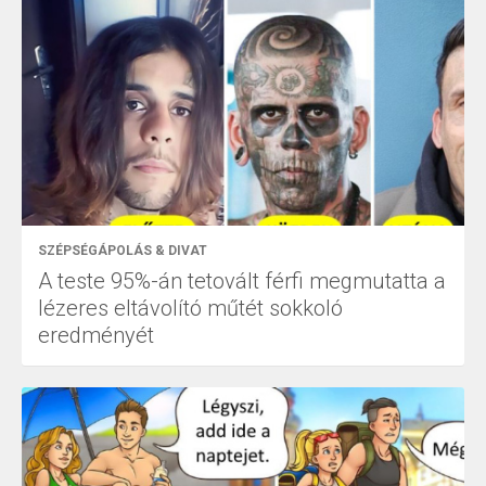
SZÉPSÉGÁPOLÁS & DIVAT
A teste 95%-án tetovált férfi megmutatta a
lézeres eltávolító műtét sokkoló
eredményét