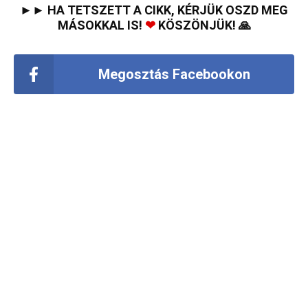
►► HA TETSZETT A CIKK, KÉRJÜK OSZD MEG
MÁSOKKAL IS!
❤
KÖSZÖNJÜK! 🙏
Megosztás Facebookon