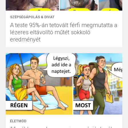
SZÉPSÉGÁPOLÁS & DIVAT
A teste 95%-án tetovált férfi megmutatta a
lézeres eltávolító műtét sokkoló
eredményét
ÉLETMÓD