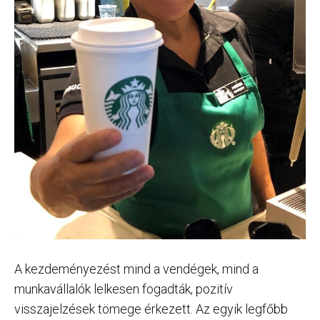
A kezdeményezést mind a vendégek, mind a
munkavállalók lelkesen fogadták, pozitív
visszajelzések tömege érkezett. Az egyik legfőbb