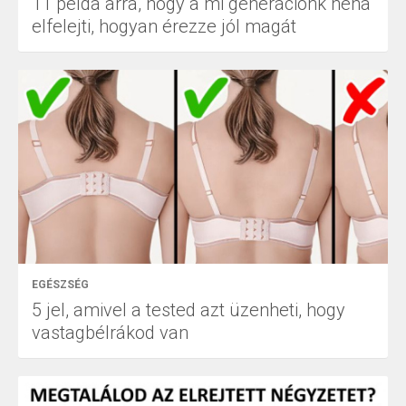
11 példa arra, hogy a mi generációnk néha
elfelejti, hogyan érezze jól magát
EGÉSZSÉG
5 jel, amivel a tested azt üzenheti, hogy
vastagbélrákod van