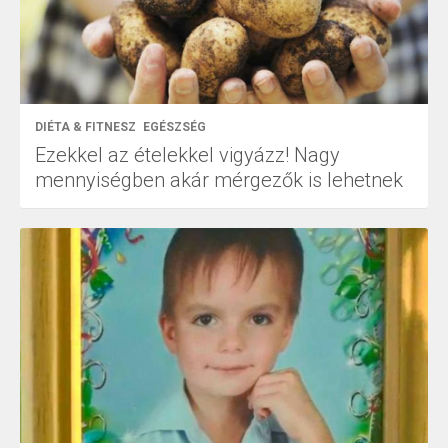
DIÉTA & FITNESZ
EGÉSZSÉG
Ezekkel az ételekkel vigyázz! Nagy
mennyiségben akár mérgezők is lehetnek