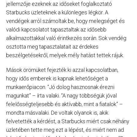
jellemzője ezeknek az időseket foglalkoztató
Starbucks üzleteknek a különleges légkör. A
vendégek arról számoltak be, hogy melegséget és
valódi kapcsolatot tapasztaltak az idősebb
alkalmazottakkal való érintkezés során. Sok vendég
osztotta meg tapasztalatait az érdekes
beszélgetésekről, melyek mély hatást tettek rájuk.
Mások örömüket fejezték ki azzal kapcsolatban,
hogy idős emberek is kapnak lehetőséget a
munkaerőpiacon. “Jó dolog hasznosnak érezni
magunkat” – írta valaki. “A nagy többségük jóval
felelősségteljesebb és aktívabb, mint a fiatalok” –
mondta másvalaki. De voltak olyanok is, akik
felvetették a kérdést, a Starbucks miért csak néhány
üzletében tette meg ezt a lépést, és miért nem ad