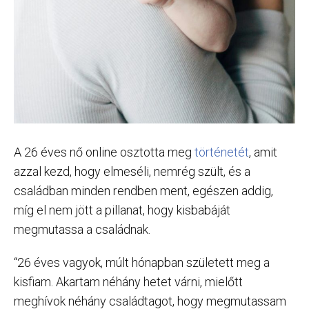
A 26 éves nő online osztotta meg
történetét
, amit
azzal kezd, hogy elmeséli, nemrég szült, és a
családban minden rendben ment, egészen addig,
míg el nem jött a pillanat, hogy kisbabáját
megmutassa a családnak.
“26 éves vagyok, múlt hónapban született meg a
kisfiam. Akartam néhány hetet várni, mielőtt
meghívok néhány családtagot, hogy megmutassam