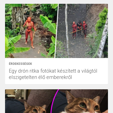
ÉRDEKESSÉGEK
Egy drón ritka fotókat készített a világtól
elszigetelten élő emberekről