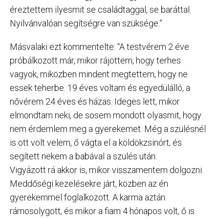
éreztettem ilyesmit se családtaggal, se baráttal.
Nyilvánvalóan segítségre van szüksége.”
Másvalaki ezt kommentelte: “A testvérem 2 éve
próbálkozott már, mikor rájöttem, hogy terhes
vagyok, miközben mindent megtettem, hogy ne
essek teherbe. 19 éves voltam és egyedülálló, a
nővérem 24 éves és házas. Ideges lett, mikor
elmondtam neki, de sosem mondott olyasmit, hogy
nem érdemlem meg a gyerekemet. Még a szülésnél
is ott volt velem, ő vágta el a köldökzsinórt, és
segített nekem a babával a szülés után.
Vigyázott rá akkor is, mikor visszamentem dolgozni.
Meddőségi kezelésekre járt, közben az én
gyerekemmel foglalkozott. A karma aztán
rámosolygott, és mikor a fiam 4 hónapos volt, ő is