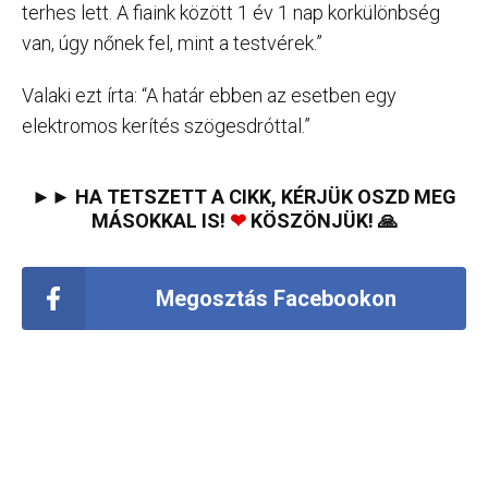
terhes lett. A fiaink között 1 év 1 nap korkülönbség
van, úgy nőnek fel, mint a testvérek.”
Valaki ezt írta: “A határ ebben az esetben egy
elektromos kerítés szögesdróttal.”
►► HA TETSZETT A CIKK, KÉRJÜK OSZD MEG
MÁSOKKAL IS!
❤
KÖSZÖNJÜK! 🙏
Megosztás Facebookon