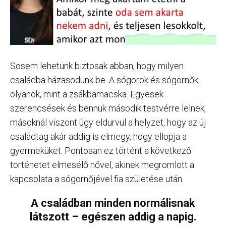
Sosem lehetünk biztosak abban, hogy milyen
családba házasodunk be. A sógorok és sógornők
olyanok, mint a zsákbamacska. Egyesek
szerencsések és bennük második testvérre lelnek,
másoknál viszont úgy eldurvul a helyzet, hogy az új
családtag akár addig is elmegy, hogy ellopja a
gyermeküket. Pontosan ez történt a következő
történetet elmesélő nővel, akinek megromlott a
kapcsolata a sógornőjével fia születése után.
A családban minden normálisnak
látszott – egészen addig a napig.