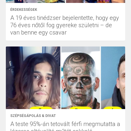
ÉRDEKESSÉGEK
A 19 éves tinédzser bejelentette, hogy egy
76 éves nőtől fog gyereke születni – de
van benne egy csavar
SZÉPSÉGÁPOLÁS & DIVAT
A teste 95%-án tetovált férfi megmutatta a