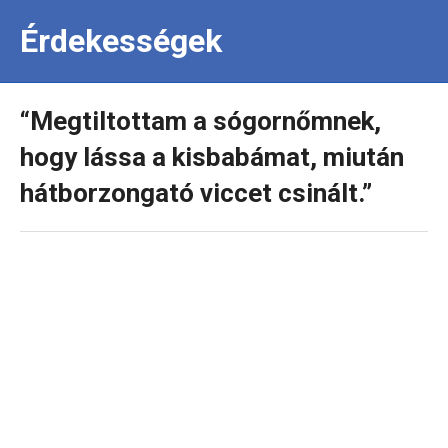
Érdekességek
“Megtiltottam a sógornőmnek,
hogy lássa a kisbabámat, miután
hátborzongató viccet csinált.”