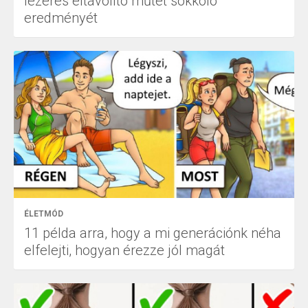
lézeres eltávolító műtét sokkoló
eredményét
ÉLETMÓD
11 példa arra, hogy a mi generációnk néha
elfelejti, hogyan érezze jól magát