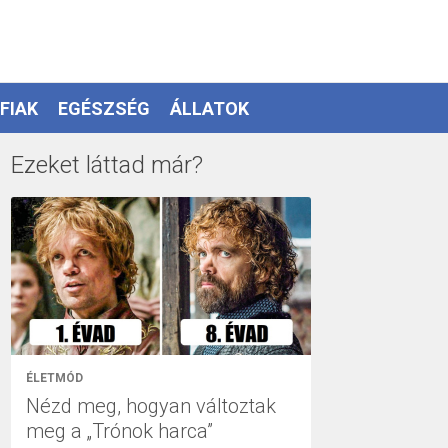
FIAK
EGÉSZSÉG
ÁLLATOK
Ezeket láttad már?
ÉLETMÓD
Nézd meg, hogyan változtak
meg a „Trónok harca”