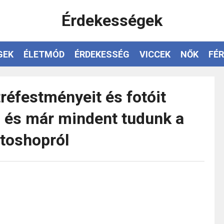
Érdekességek
GEK
ÉLETMÓD
ÉRDEKESSÉG
VICCEK
NŐK
FÉR
réfestményeit és fotóit
, és már mindent tudunk a
otoshopról