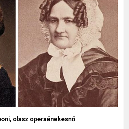
lboni, olasz operaénekesnő