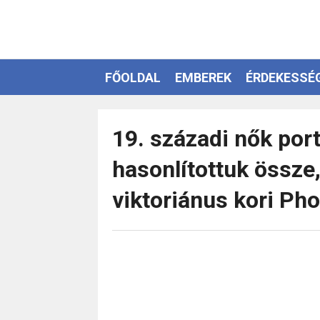
FŐOLDAL
EMBEREK
ÉRDEKESSÉ
EZOTÉRIA
19. századi nők port
hasonlítottuk össze
viktoriánus kori Ph