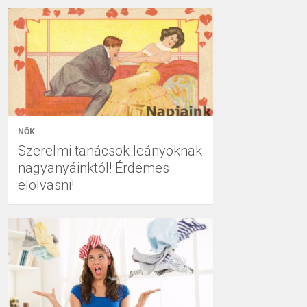
NŐK
Szerelmi tanácsok leányoknak
nagyanyáinktól! Érdemes
elolvasni!