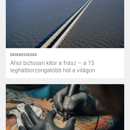
ÉRDEKESSÉGEK
Ahol biztosan kitör a frász – a 15
leghátborzongatóbb híd a világon