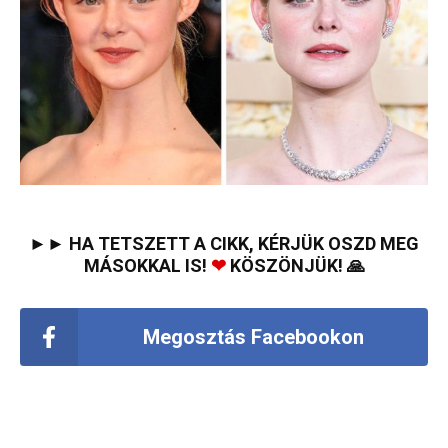
►► HA TETSZETT A CIKK, KÉRJÜK OSZD MEG
MÁSOKKAL IS!
❤
KÖSZÖNJÜK! 🙏
Megosztás Facebookon