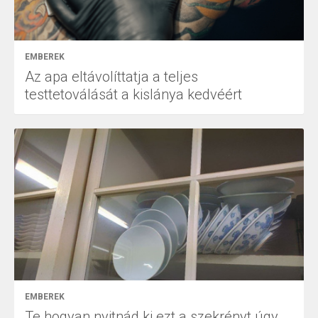
EMBEREK
Az apa eltávolíttatja a teljes
testtetoválását a kislánya kedvéért
EMBEREK
Te hogyan nyitnád ki ezt a szekrényt úgy,