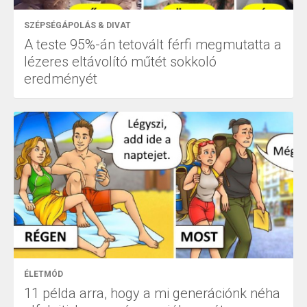
SZÉPSÉGÁPOLÁS & DIVAT
A teste 95%-án tetovált férfi megmutatta a
lézeres eltávolító műtét sokkoló
eredményét
ÉLETMÓD
11 példa arra, hogy a mi generációnk néha