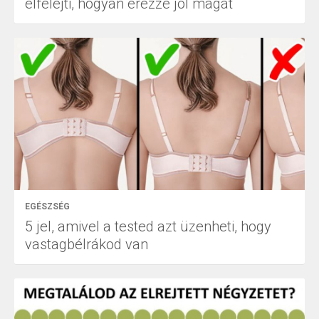
elfelejti, hogyan érezze jól magát
EGÉSZSÉG
5 jel, amivel a tested azt üzenheti, hogy
vastagbélrákod van