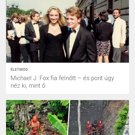
ÉLETMÓD
Michael J. Fox fia felnőtt – és pont úgy
néz ki, mint ő