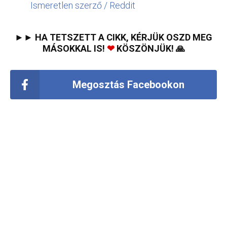
Ismeretlen szerző / Reddit
►► HA TETSZETT A CIKK, KÉRJÜK OSZD MEG
MÁSOKKAL IS!
❤
KÖSZÖNJÜK! 🙏
Megosztás Facebookon