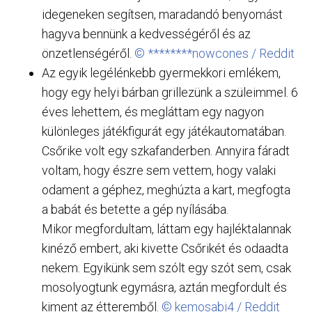
idegeneken segítsen, maradandó benyomást
hagyva bennünk a kedvességéről és az
önzetlenségéről.
© ********nowcones / Reddit
Az egyik legélénkebb gyermekkori emlékem,
hogy egy helyi bárban grillezünk a szüleimmel. 6
éves lehettem, és megláttam egy nagyon
különleges játékfigurát egy játékautomatában.
Csőrike volt egy szkafanderben. Annyira fáradt
voltam, hogy észre sem vettem, hogy valaki
odament a géphez, meghúzta a kart, megfogta
a babát és betette a gép nyílásába.
Mikor megfordultam, láttam egy hajléktalannak
kinéző embert, aki kivette Csőrikét és odaadta
nekem. Egyikünk sem szólt egy szót sem, csak
mosolyogtunk egymásra, aztán megfordult és
kiment az étteremből.
© kemosabi4 / Reddit