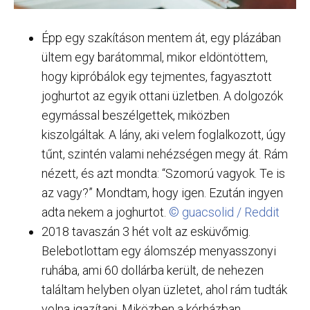
Épp egy szakításon mentem át, egy plázában
ültem egy barátommal, mikor eldöntöttem,
hogy kipróbálok egy tejmentes, fagyasztott
joghurtot az egyik ottani üzletben. A dolgozók
egymással beszélgettek, miközben
kiszolgáltak. A lány, aki velem foglalkozott, úgy
tűnt, szintén valami nehézségen megy át. Rám
nézett, és azt mondta: “Szomorú vagyok. Te is
az vagy?” Mondtam, hogy igen. Ezután ingyen
adta nekem a joghurtot.
© guacsolid / Reddit
2018 tavaszán 3 hét volt az esküvőmig.
Belebotlottam egy álomszép menyasszonyi
ruhába, ami 60 dollárba került, de nehezen
találtam helyben olyan üzletet, ahol rám tudták
volna igazítani. Miközben a kórházban