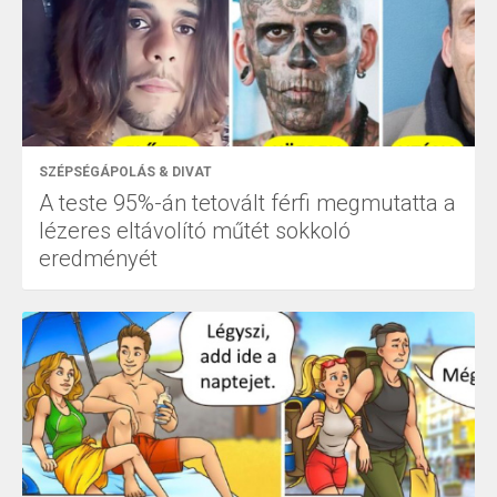
SZÉPSÉGÁPOLÁS & DIVAT
A teste 95%-án tetovált férfi megmutatta a
lézeres eltávolító műtét sokkoló
eredményét