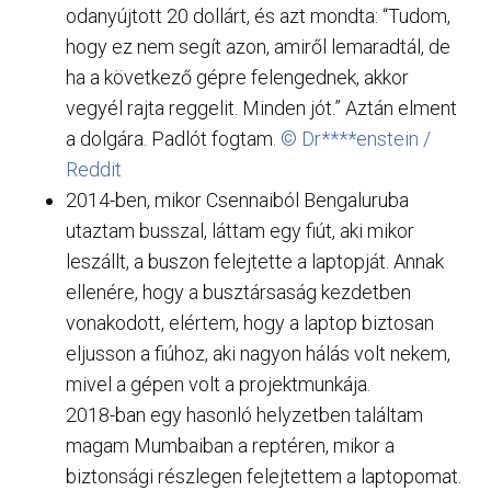
odanyújtott 20 dollárt, és azt mondta: “Tudom,
hogy ez nem segít azon, amiről lemaradtál, de
ha a következő gépre felengednek, akkor
vegyél rajta reggelit. Minden jót.” Aztán elment
a dolgára. Padlót fogtam.
© Dr****enstein /
Reddit
2014-ben, mikor Csennaiból Bengaluruba
utaztam busszal, láttam egy fiút, aki mikor
leszállt, a buszon felejtette a laptopját. Annak
ellenére, hogy a busztársaság kezdetben
vonakodott, elértem, hogy a laptop biztosan
eljusson a fiúhoz, aki nagyon hálás volt nekem,
mivel a gépen volt a projektmunkája.
2018-ban egy hasonló helyzetben találtam
magam Mumbaiban a reptéren, mikor a
biztonsági részlegen felejtettem a laptopomat.