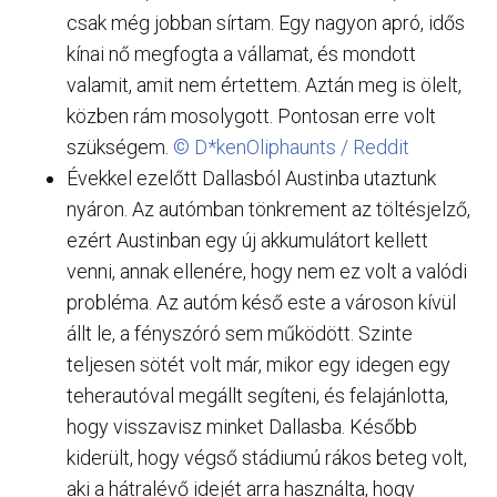
csak még jobban sírtam. Egy nagyon apró, idős
kínai nő megfogta a vállamat, és mondott
valamit, amit nem értettem. Aztán meg is ölelt,
közben rám mosolygott. Pontosan erre volt
szükségem.
© D*kenOliphaunts / Reddit
Évekkel ezelőtt Dallasból Austinba utaztunk
nyáron. Az autómban tönkrement az töltésjelző,
ezért Austinban egy új akkumulátort kellett
venni, annak ellenére, hogy nem ez volt a valódi
probléma. Az autóm késő este a városon kívül
állt le, a fényszóró sem működött. Szinte
teljesen sötét volt már, mikor egy idegen egy
teherautóval megállt segíteni, és felajánlotta,
hogy visszavisz minket Dallasba. Később
kiderült, hogy végső stádiumú rákos beteg volt,
aki a hátralévő idejét arra használta, hogy