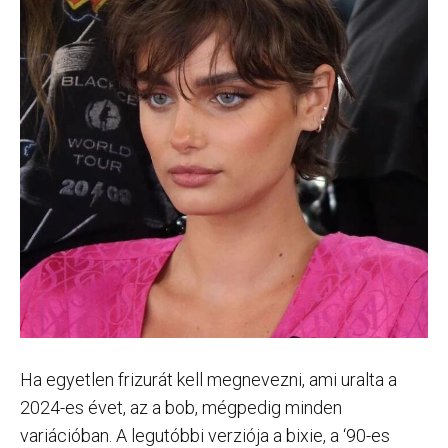
Ha egyetlen frizurát kell megnevezni, ami uralta a
2024-es évet, az a bob, mégpedig minden
variációban. A legutóbbi verziója a bixie, a ‘90-es