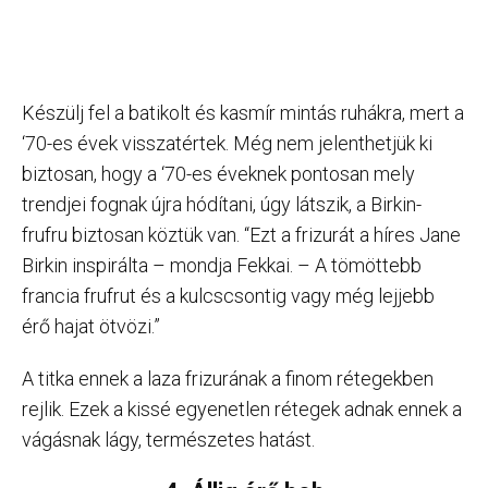
Készülj fel a batikolt és kasmír mintás ruhákra, mert a
‘70-es évek visszatértek. Még nem jelenthetjük ki
biztosan, hogy a ‘70-es éveknek pontosan mely
trendjei fognak újra hódítani, úgy látszik, a Birkin-
frufru biztosan köztük van. “Ezt a frizurát a híres Jane
Birkin inspirálta – mondja Fekkai. – A tömöttebb
francia frufrut és a kulcscsontig vagy még lejjebb
érő hajat ötvözi.”
A titka ennek a laza frizurának a finom rétegekben
rejlik. Ezek a kissé egyenetlen rétegek adnak ennek a
vágásnak lágy, természetes hatást.