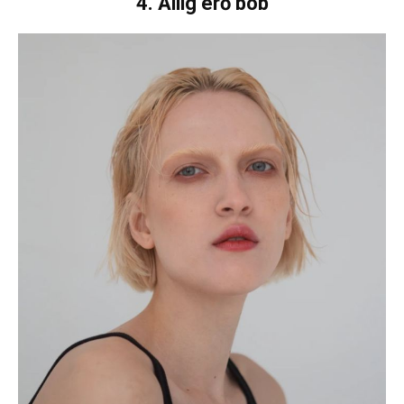
4. Állig érő bob