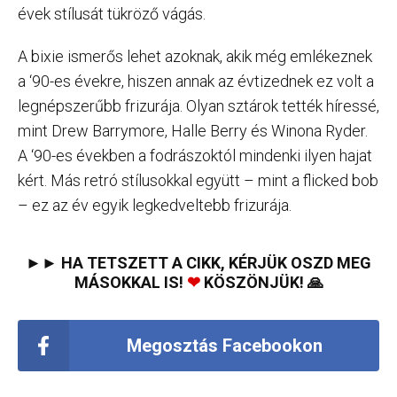
évek stílusát tükröző vágás.
A bixie ismerős lehet azoknak, akik még emlékeznek
a ‘90-es évekre, hiszen annak az évtizednek ez volt a
legnépszerűbb frizurája. Olyan sztárok tették híressé,
mint Drew Barrymore, Halle Berry és Winona Ryder.
A ‘90-es években a fodrászoktól mindenki ilyen hajat
kért. Más retró stílusokkal együtt – mint a flicked bob
– ez az év egyik legkedveltebb frizurája.
►► HA TETSZETT A CIKK, KÉRJÜK OSZD MEG
MÁSOKKAL IS!
❤
KÖSZÖNJÜK! 🙏
Megosztás Facebookon