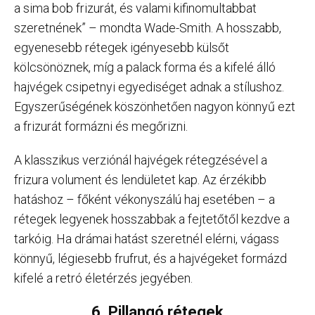
a sima bob frizurát, és valami kifinomultabbat
szeretnének” – mondta Wade-Smith. A hosszabb,
egyenesebb rétegek igényesebb külsőt
kölcsönöznek, míg a palack forma és a kifelé álló
hajvégek csipetnyi egyediséget adnak a stílushoz.
Egyszerűségének köszönhetően nagyon könnyű ezt
a frizurát formázni és megőrizni.
A klasszikus verziónál hajvégek rétegzésével a
frizura volument és lendületet kap. Az érzékibb
hatáshoz – főként vékonyszálú haj esetében – a
rétegek legyenek hosszabbak a fejtetőtől kezdve a
tarkóig. Ha drámai hatást szeretnél elérni, vágass
könnyű, légiesebb frufrut, és a hajvégeket formázd
kifelé a retró életérzés jegyében.
6. Pillangó rétegek