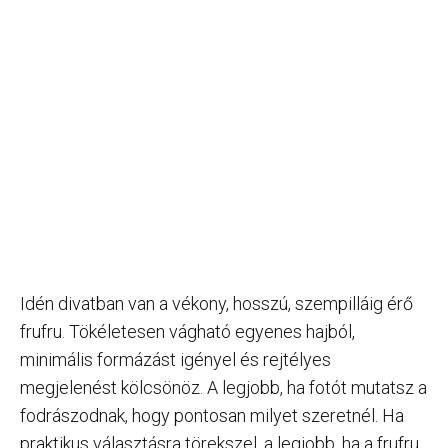
Idén divatban van a vékony, hosszú, szempilláig érő
frufru. Tökéletesen vágható egyenes hajból,
minimális formázást igényel és rejtélyes
megjelenést kölcsönöz. A legjobb, ha fotót mutatsz a
fodrászodnak, hogy pontosan milyet szeretnél. Ha
praktikus választásra törekszel, a legjobb, ha a frufru