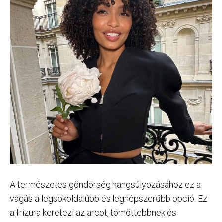
A természetes göndörség hangsúlyozásához ez a
vágás a legsokoldalúbb és legnépszerűbb opció. Ez
a frizura keretezi az arcot, tömöttebbnek és