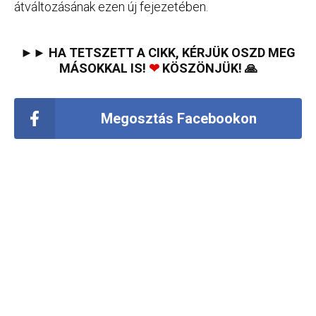
átváltozásának ezen új fejezetében.
►► HA TETSZETT A CIKK, KÉRJÜK OSZD MEG
MÁSOKKAL IS!
❤
KÖSZÖNJÜK! 🙏
Megosztás Facebookon