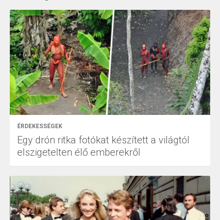
ÉRDEKESSÉGEK
Egy drón ritka fotókat készített a világtól
elszigetelten élő emberekről