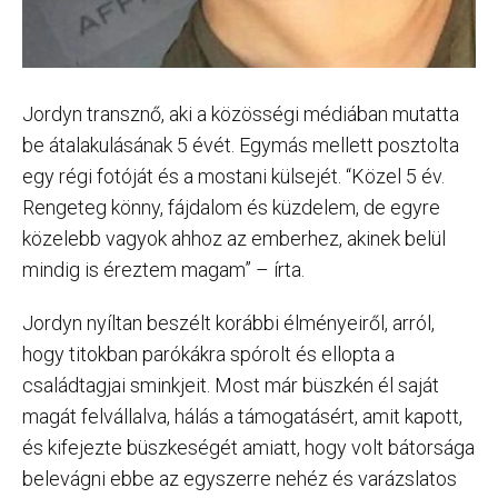
Jordyn transznő, aki a közösségi médiában mutatta
be átalakulásának 5 évét. Egymás mellett posztolta
egy régi fotóját és a mostani külsejét. “Közel 5 év.
Rengeteg könny, fájdalom és küzdelem, de egyre
közelebb vagyok ahhoz az emberhez, akinek belül
mindig is éreztem magam” – írta.
Jordyn nyíltan beszélt korábbi élményeiről, arról,
hogy titokban parókákra spórolt és ellopta a
családtagjai sminkjeit. Most már büszkén él saját
magát felvállalva, hálás a támogatásért, amit kapott,
és kifejezte büszkeségét amiatt, hogy volt bátorsága
belevágni ebbe az egyszerre nehéz és varázslatos