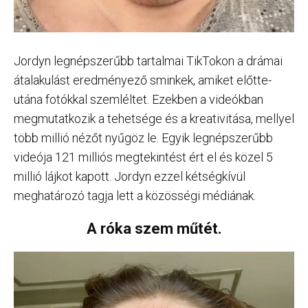
Jordyn legnépszerűbb tartalmai TikTokon a drámai
átalakulást eredményező sminkek, amiket előtte-
utána fotókkal szemléltet. Ezekben a videókban
megmutatkozik a tehetsége és a kreativitása, mellyel
több millió nézőt nyűgöz le. Egyik legnépszerűbb
videója 121 milliós megtekintést ért el és közel 5
millió lájkot kapott. Jordyn ezzel kétségkívül
meghatározó tagja lett a közösségi médiának.
A róka szem műtét.