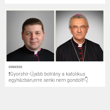
EMBEREK
❗Gyorshír-Újabb botrány a katolikus
egyházban,erre senki nem gondolt!👇