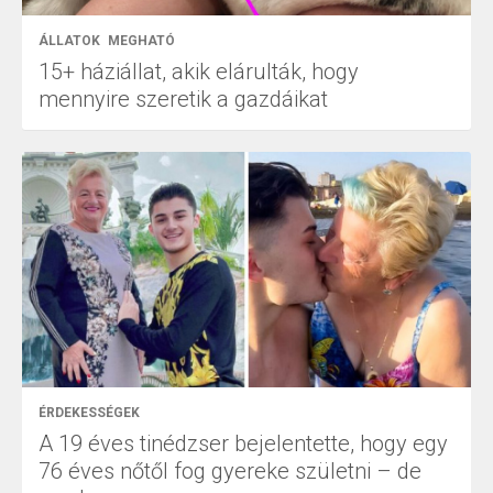
ÁLLATOK
MEGHATÓ
15+ háziállat, akik elárulták, hogy
mennyire szeretik a gazdáikat
ÉRDEKESSÉGEK
A 19 éves tinédzser bejelentette, hogy egy
76 éves nőtől fog gyereke születni – de