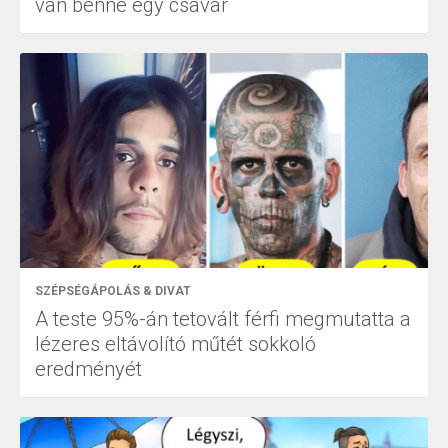
van benne egy csavar
SZÉPSÉGÁPOLÁS & DIVAT
A teste 95%-án tetovált férfi megmutatta a
lézeres eltávolító műtét sokkoló
eredményét