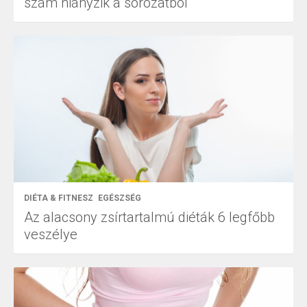
szám hiányzik a sorozatból
DIÉTA & FITNESZ
EGÉSZSÉG
Az alacsony zsírtartalmú diéták 6 legfőbb
veszélye