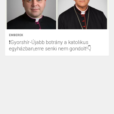
EMBEREK
❗Gyorshír-Újabb botrány a katolikus
egyházban,erre senki nem gondolt!👇