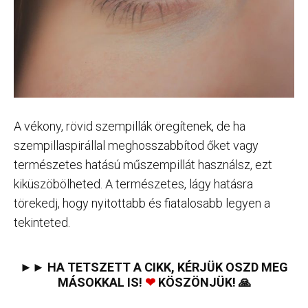
A vékony, rövid szempillák öregítenek, de ha
szempillaspirállal meghosszabbítod őket vagy
természetes hatású műszempillát használsz, ezt
kiküszöbölheted. A természetes, lágy hatásra
törekedj, hogy nyitottabb és fiatalosabb legyen a
tekinteted.
►► HA TETSZETT A CIKK, KÉRJÜK OSZD MEG
MÁSOKKAL IS!
❤
KÖSZÖNJÜK! 🙏