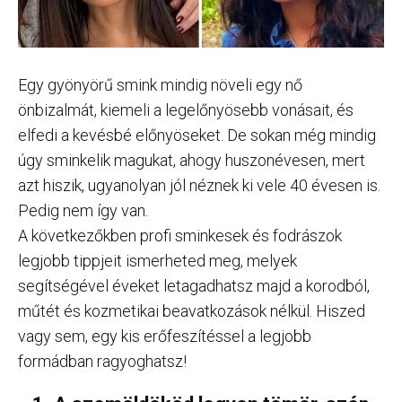
Egy gyönyörű smink mindig növeli egy nő
önbizalmát, kiemeli a legelőnyösebb vonásait, és
elfedi a kevésbé előnyöseket. De sokan még mindig
úgy sminkelik magukat, ahogy huszonévesen, mert
azt hiszik, ugyanolyan jól néznek ki vele 40 évesen is.
Pedig nem így van.
A következőkben profi sminkesek és fodrászok
legjobb tippjeit ismerheted meg, melyek
segítségével éveket letagadhatsz majd a korodból,
műtét és kozmetikai beavatkozások nélkül. Hiszed
vagy sem, egy kis erőfeszítéssel a legjobb
formádban ragyoghatsz!