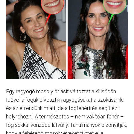
Egy ragyogó mosoly óriásit változtat a külsődön.
Idővel a fogak elvesztik ragyogásukat a szokásaink
és az étrendünk miatt, de a fogfehérítés segít ezt
helyrehozni. A természetes – nem vakítóan fehér –
fog sokkal vonzóbb látvány. Tanulmányok bizonyítják,
hogy a fehérebb mosoly éveket tüntet el a