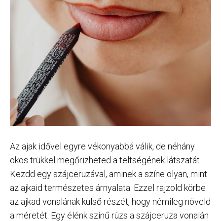
Az ajak idővel egyre vékonyabbá válik, de néhány
okos trükkel megőrizheted a teltségének látszatát.
Kezdd egy szájceruzával, aminek a színe olyan, mint
az ajkaid természetes árnyalata. Ezzel rajzold körbe
az ajkad vonalának külső részét, hogy némileg növeld
a méretét. Egy élénk színű rúzs a szájceruza vonalán