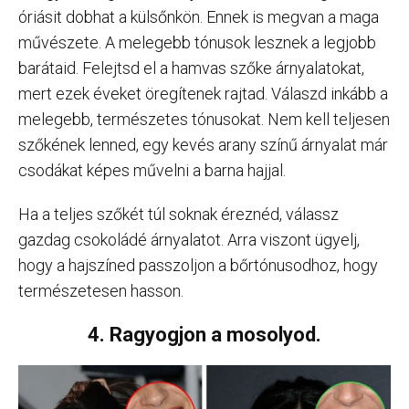
óriásit dobhat a külsőnkön. Ennek is megvan a maga
művészete. A melegebb tónusok lesznek a legjobb
barátaid. Felejtsd el a hamvas szőke árnyalatokat,
mert ezek éveket öregítenek rajtad. Válaszd inkább a
melegebb, természetes tónusokat. Nem kell teljesen
szőkének lenned, egy kevés arany színű árnyalat már
csodákat képes művelni a barna hajjal.
Ha a teljes szőkét túl soknak éreznéd, válassz
gazdag csokoládé árnyalatot. Arra viszont ügyelj,
hogy a hajszíned passzoljon a bőrtónusodhoz, hogy
természetesen hasson.
4. Ragyogjon a mosolyod.