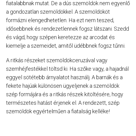
fiatalabbnak mutat. De a dús szemöldök nem egyenlő
a gondozatlan szemöldökkel. A szemöldököt
formázni elengedhetetlen. Ha ezt nem teszed,
idősebbnek és rendezetlennek fogsz látszani. Szedd
és vágd, hogy szépen keretezze az arcodat és
kiemelje a szemeidet, amitől üdébbnek fogsz tűnni.
A ritkás részeket szemöldökceruzával vagy
szemhéjfestékkel töltsd ki. Ha szőke vagy, a hajadnál
eggyel sötétebb árnyalatot használj. A barnák és a
fekete hajúak különösen ügyeljenek a szemöldök
szép formájára és a ritkás részek kitöltésére, hogy
természetes hatást érjenek el. A rendezett, szép
szemöldök egyértelműen a fiatalság kelléke!