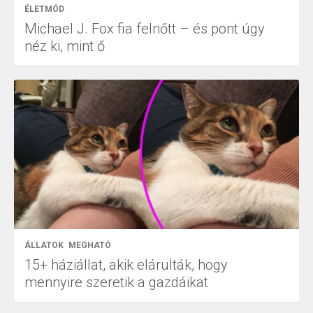
ÉLETMÓD
Michael J. Fox fia felnőtt – és pont úgy
néz ki, mint ő
ÁLLATOK
MEGHATÓ
15+ háziállat, akik elárulták, hogy
mennyire szeretik a gazdáikat