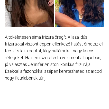
A tökéletesen sima frizura öregít. A laza, dús
frizurákkal viszont éppen ellenkező hatást érhetsz el.
Készíts laza copfot, lágy hullámokat vagy kócos
rétegeket. Ha nem szereted a volument a hajadban,
jó választás Jennifer Aniston ikonikus frizurája.
Ezekkel a fazonokkal szépen keretezheted az arcod,
hogy fiatalabbnak tűnj.