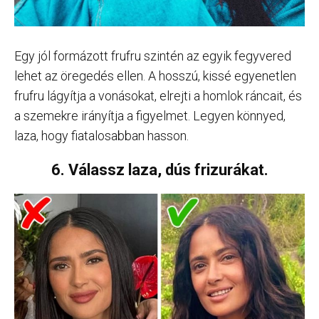
Egy jól formázott frufru szintén az egyik fegyvered
lehet az öregedés ellen. A hosszú, kissé egyenetlen
frufru lágyítja a vonásokat, elrejti a homlok ráncait, és
a szemekre irányítja a figyelmet. Legyen könnyed,
laza, hogy fiatalosabban hasson.
6. Válassz laza, dús frizurákat.