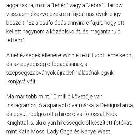
aggattak rá, mint a “tehén” vagy a “zebra”. Harlow
visszaemlékezve ezekre a fájdalmas évekre így
beszélt: “Ez a csúfolódás annyira elfajult, hogy ott
kellett hagynom a középiskolát, és magántanuló
lettem.”
A nehézségek ellenére Winnie felül tudott emelkedni,
és az egyediség elfogadásának, a
szépségszabványok újradefiniálásának egyik
ikonjává vált.
Ma már több mint 10 millió követője van
Instagramon, ő a spanyol divatmárka, a Desigual arca,
és együtt dolgozott a híres divatfotóssal, Nick
Knighttal is, aki olyan hírességekről készített fotókat,
mint Kate Moss, Lady Gaga és Kanye West.