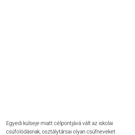
Egyedi külseje miatt célpontjává vált az iskolai
csúfolódásnak, osztálytársai olyan csúfneveket