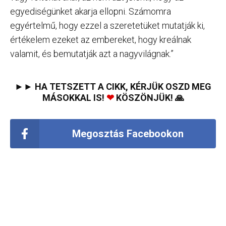
egyediségünket akarja ellopni. Számomra
egyértelmű, hogy ezzel a szeretetüket mutatják ki,
értékelem ezeket az embereket, hogy kreálnak
valamit, és bemutatják azt a nagyvilágnak.”
►► HA TETSZETT A CIKK, KÉRJÜK OSZD MEG
MÁSOKKAL IS!
❤
KÖSZÖNJÜK! 🙏
Megosztás Facebookon