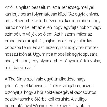
Arról is nyíltan beszélt, mi az a nehézség, mellyel
karrierje során folyamatosan küzd: “Az egyik kihívás,
amivel szembe kellett néznem a karrieremben, hogy
harcolnom kellett az ellen, hogy egyfajta hóbort vagy
szimbólum váljék belőlem. Azt hiszem, mikor az
ember valami újat lát, hajlamos azt egy külön kis
dobozba tenni. És azt hiszem, rám is így tekintettek
hosszú időn át. Úgy, mint a modellek egyik típusára,
ahelyett, hogy egy olyan emberi lénynek láttak volna,
mint bárki mást.”
A The Sims-szel való együttműködése nagy
jelentőséget képvisel a játékok világában, hiszen
bizonyítja, hogy a bőr sokféleségével kapcsolatos
pozitivitásnak előtérbe kell kerülnie. A vitiligo
bemutatásával Winnie segít kikövezni az utat a