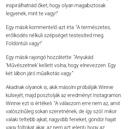
inspirálhatnád őket, hogy olyan magabiztosak
legyenek, mint te vagy!”
Egy másik kommentelő azt írta: “A természetes,
erőlködés nélküli szépséget testesíted meg.
Földöntúli vagy!”
Egy másik rajongó hozzátette: “Anyukád
‘Művészetnek’ kellett volna, hogy elnevezzen. Egy
két lábon járó műalkotás vagy.”
Akadnak olyanok is, akik másolni próbálják Winnie
külsejét, majd posztolják az eredményt Instagramon.
Winnie ezt is értékeli. “A válaszom erre nem az, amit
valószínűleg sokan szeretnének, de így szól: mikor
valaki teltebb ajkat, nagyobb feneket, göndör hajat
vagy foltokat akar, az nem azt jelenti, hogy az