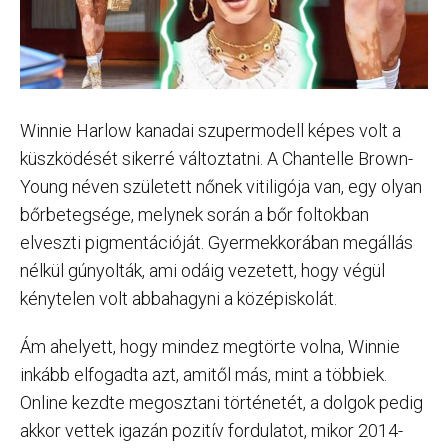
Winnie Harlow kanadai szupermodell képes volt a
küszködését sikerré változtatni. A Chantelle Brown-
Young néven született nőnek vitiligója van, egy olyan
bőrbetegsége, melynek során a bőr foltokban
elveszti pigmentációját. Gyermekkorában megállás
nélkül gúnyolták, ami odáig vezetett, hogy végül
kénytelen volt abbahagyni a középiskolát.
Ám ahelyett, hogy mindez megtörte volna, Winnie
inkább elfogadta azt, amitől más, mint a többiek.
Online kezdte megosztani történetét, a dolgok pedig
akkor vettek igazán pozitív fordulatot, mikor 2014-