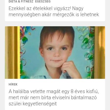
DIÉTA & FITNESZ
EGÉSZSÉG
Ezekkel az ételekkel vigyázz! Nagy
mennyiségben akár mérgezők is lehetnek
HÍREK
A halálba vetette magát egy 8 éves kisfiú,
mert már nem bírta elviselni bántalmazó
szülei kegyetlenségeit