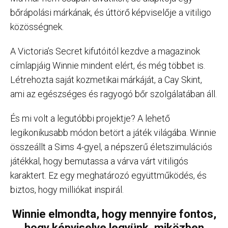
bőrápolási márkának, és úttörő képviselője a vitiligo
közösségnek.
A Victoria’s Secret kifutóitól kezdve a magazinok
címlapjáig Winnie mindent elért, és még többet is.
Létrehozta saját kozmetikai márkáját, a Cay Skint,
ami az egészséges és ragyogó bőr szolgálatában áll.
És mi volt a legutóbbi projektje? A lehető
legikonikusabb módon betört a játék világába. Winnie
összeállt a Sims 4-gyel, a népszerű életszimulációs
játékkal, hogy bemutassa a várva várt vitiligós
karaktert. Ez egy meghatározó együttműködés, és
biztos, hogy milliókat inspirál.
Winnie elmondta, hogy mennyire fontos,
hogy képviselve legyünk, miközben