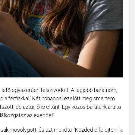
 illető egyszerűen felszívódott. A legjobb barátnőm,
d a férfiakkal.’ Két hónappal ezelőtt megismertem
tszott, de aztán ő is eltűnt. Egy közös barátunk árulta
alálkozgatsz az exeddel.’
sak mosolygott, és azt mondta: ‘Kezded elfelejteni, ki