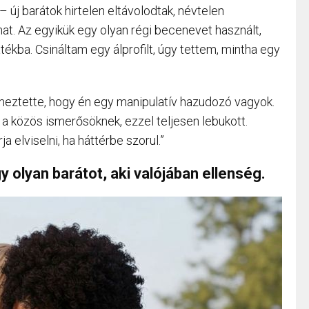
– új barátok hirtelen eltávolodtak, névtelen
imat. Az egyikük egy olyan régi becenevet használt,
tékba. Csináltam egy álprofilt, úgy tettem, mintha egy
elmeztette, hogy én egy manipulatív hazudozó vagyok.
a közös ismerősöknek, ezzel teljesen lebukott.
a elviselni, ha háttérbe szorul.”
 olyan barátot, aki valójában ellenség.