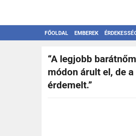
FŐOLDAL
EMBEREK
ÉRDEKESSÉ
EZOTÉRIA
“A legjobb barátnőm
módon árult el, de 
érdemelt.”