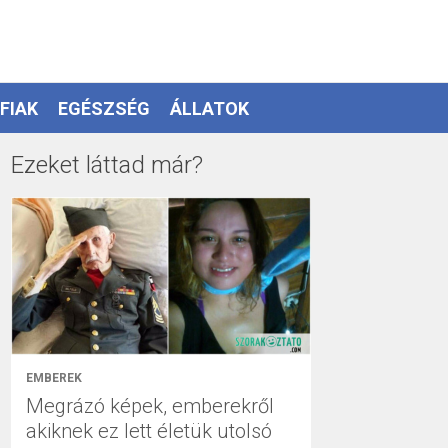
FIAK
EGÉSZSÉG
ÁLLATOK
Ezeket láttad már?
EMBEREK
Megrázó képek, emberekről
akiknek ez lett életük utolsó