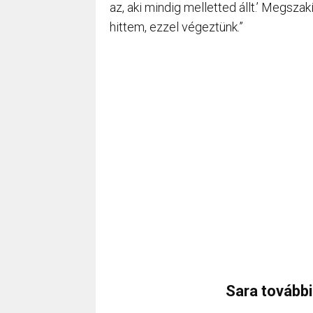
az, aki mindig melletted állt.’ Megszak
hittem, ezzel végeztünk.”
Sara további