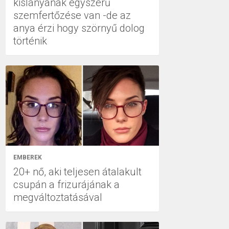
kislányának egyszerű
szemfertőzése van -de az
anya érzi hogy szörnyű dolog
történik
EMBEREK
20+ nő, aki teljesen átalakult
csupán a frizurájának a
megváltoztatásával