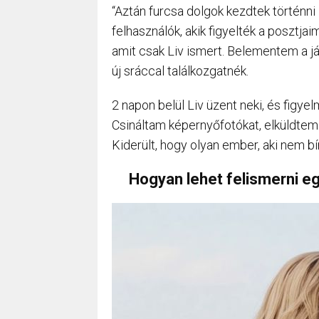
“Aztán furcsa dolgok kezdtek történni 
felhasználók, akik figyelték a posztja
amit csak Liv ismert. Belementem a já
új sráccal találkozgatnék.
2 napon belül Liv üzent neki, és figy
Csináltam képernyőfotókat, elküldtem 
Kiderült, hogy olyan ember, aki nem bírj
Hogyan lehet felismerni egy