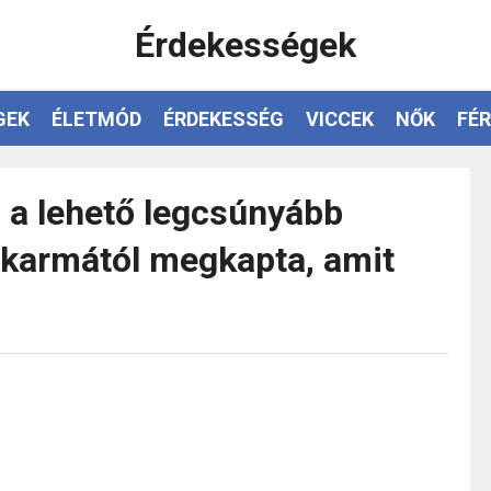
Érdekességek
GEK
ÉLETMÓD
ÉRDEKESSÉG
VICCEK
NŐK
FÉR
 a lehető legcsúnyább
a karmától megkapta, amit