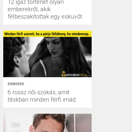
12 igaz történet olyan
emberekről, akik
félbeszakítottak egy esküvőt
EMBEREK
6 rossz női szokás, amit
titokban minden férfi imád.