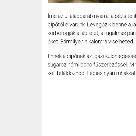
Íme az új alapdarab nyárra: a bézs te
cipőtől elvárunk. Levegőzik benne a 
körbefogják a lábfejet, a rugalmas pá
őket. Bármilyen alkalomra viselheted.
Ennek a cipőnek az igazi különlegessé
sugároz némi boho fűszerezéssel. Miv
kell feláldoznod. Légies nyári ruhákkal