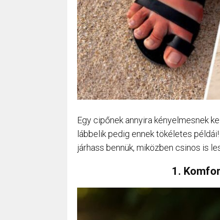
Egy cipőnek annyira kényelmesnek kell
lábbelik pedig ennek tökéletes példá
járhass bennük, miközben csinos is l
1. Komfor