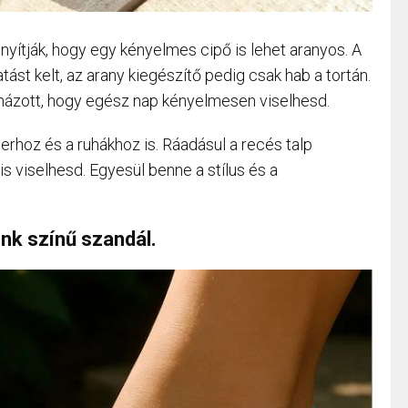
nyítják, hogy egy kényelmes cipő is lehet aranyos. A
tást kelt, az arany kiegészítő pedig csak hab a tortán.
názott, hogy egész nap kényelmesen viselhesd.
rmerhoz és a ruhákhoz is. Ráadásul a recés talp
s viselhesd. Egyesül benne a stílus és a
énk színű szandál.