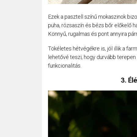
Ezek a pasztell színű mokaszinok bizo
puha, rózsaszín és bézs bőr előkelő ha
Könnyű, rugalmas és pont annyira pár
Tökéletes hétvégékre is, jól illik a fa
lehetővé teszi, hogy durvább terepen i
funkcionalitás.
3. Él