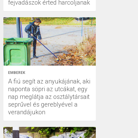
fejvadászok érted harcoljanak
EMBEREK
A fiú segít az anyukájának, aki
naponta söpri az utcákat, egy
nap meglátja az osztálytársait
seprűvel és gereblyével a
verandájukon