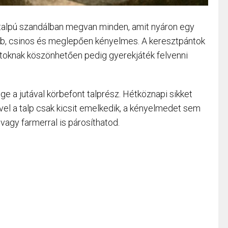
litalpú szandálban megvan minden, amit nyáron egy
láb, csinos és meglepően kényelmes. A keresztpántok
ntoknak köszönhetően pedig gyerekjáték felvenni
ge a jutával körbefont talprész. Hétköznapi sikket
el a talp csak kicsit emelkedik, a kényelmedet sem
 vagy farmerral is párosíthatod.