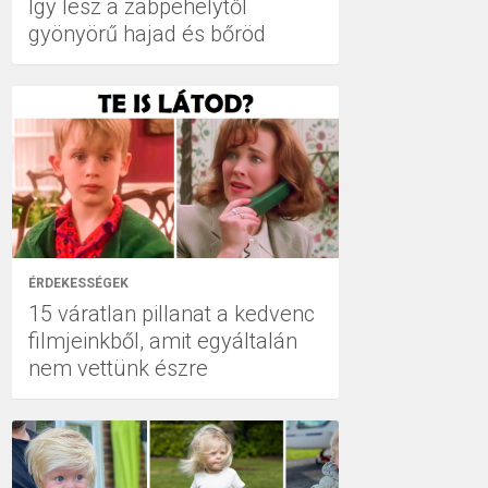
Így lesz a zabpehelytől
gyönyörű hajad és bőröd
ÉRDEKESSÉGEK
15 váratlan pillanat a kedvenc
filmjeinkből, amit egyáltalán
nem vettünk észre