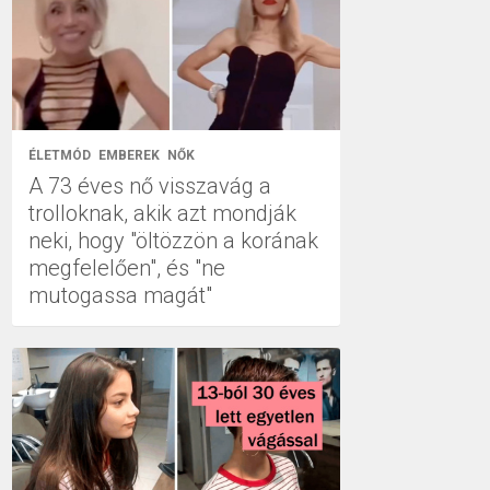
ÉLETMÓD
EMBEREK
NŐK
A 73 éves nő visszavág a
trolloknak, akik azt mondják
neki, hogy "öltözzön a korának
megfelelően", és "ne
mutogassa magát"