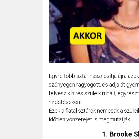
Egyre több sztár hasznosítja újra azo
szőnyegen ragyogott, és adja át gyer
felveszik híres szüleik ruháit, egyrés
hirdetéseként.
Ezek a fiatal sztárok nemcsak a szülei
időtlen vonzerejét is megmutatják.
1. Brooke S