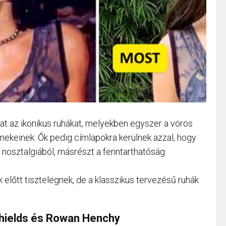
kat az ikonikus ruhákat, melyekben egyszer a vörös
mekeinek. Ők pedig címlapokra kerülnek azzal, hogy
zt nosztalgiából, másrészt a fenntarthatóság
k előtt tisztelegnek, de a klasszikus tervezésű ruhák
hields és Rowan Henchy