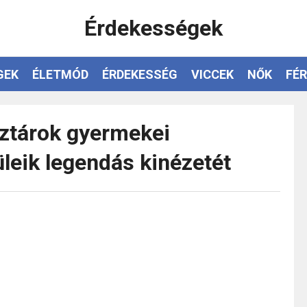
Érdekességek
GEK
ÉLETMÓD
ÉRDEKESSÉG
VICCEK
NŐK
FÉR
sztárok gyermekei
üleik legendás kinézetét