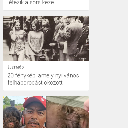
létezik a sors keze.
ÉLETMÓD
20 fénykép, amely nyilvános
felháborodást okozott