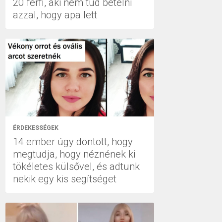
20 férfi, aki nem tud betelni
azzal, hogy apa lett
ÉRDEKESSÉGEK
14 ember úgy döntött, hogy
megtudja, hogy néznének ki
tökéletes külsővel, és adtunk
nekik egy kis segítséget