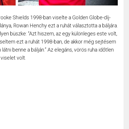
Brooke Shields 1998-ban viselte a Golden Globe-díj-
 lánya, Rowan Henchy ezt a ruhát választotta a báljára.
en büszke: “Azt hiszem, az egy különleges este volt,
viseltem ezt a ruhát 1998-ban, de akkor még sejtésem
látni benne a bálján.” Az elegáns, vörös ruha időtlen
viselet volt.