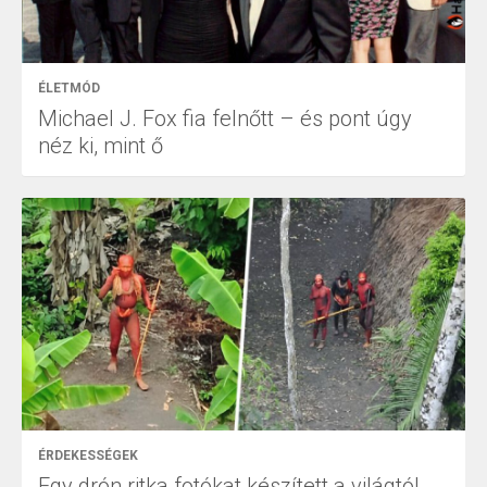
ÉLETMÓD
Michael J. Fox fia felnőtt – és pont úgy
néz ki, mint ő
ÉRDEKESSÉGEK
Egy drón ritka fotókat készített a világtól