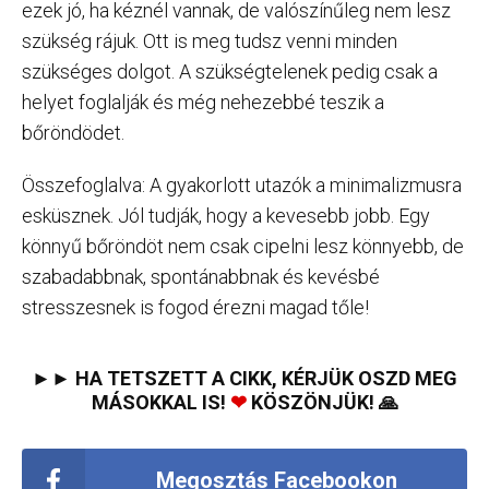
ezek jó, ha kéznél vannak, de valószínűleg nem lesz
szükség rájuk. Ott is meg tudsz venni minden
szükséges dolgot. A szükségtelenek pedig csak a
helyet foglalják és még nehezebbé teszik a
bőröndödet.
Összefoglalva: A gyakorlott utazók a minimalizmusra
esküsznek. Jól tudják, hogy a kevesebb jobb. Egy
könnyű bőröndöt nem csak cipelni lesz könnyebb, de
szabadabbnak, spontánabbnak és kevésbé
stresszesnek is fogod érezni magad tőle!
►► HA TETSZETT A CIKK, KÉRJÜK OSZD MEG
MÁSOKKAL IS!
❤
KÖSZÖNJÜK! 🙏
Megosztás Facebookon