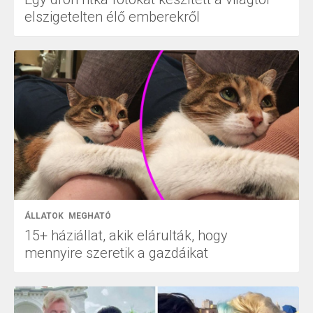
elszigetelten élő emberekről
ÁLLATOK
MEGHATÓ
15+ háziállat, akik elárulták, hogy
mennyire szeretik a gazdáikat