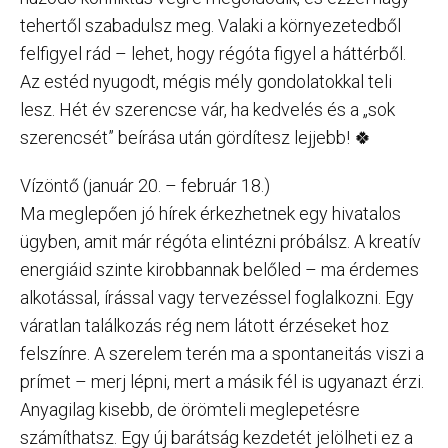
tehertől szabadulsz meg. Valaki a környezetedből
felfigyel rád – lehet, hogy régóta figyel a háttérből.
Az estéd nyugodt, mégis mély gondolatokkal teli
lesz. Hét év szerencse vár, ha kedvelés és a „sok
szerencsét” beírása után gördítesz lejjebb! 🍀
Vízöntő (január 20. – február 18.)
Ma meglepően jó hírek érkezhetnek egy hivatalos
ügyben, amit már régóta elintézni próbálsz. A kreatív
energiáid szinte kirobbannak belőled – ma érdemes
alkotással, írással vagy tervezéssel foglalkozni. Egy
váratlan találkozás rég nem látott érzéseket hoz
felszínre. A szerelem terén ma a spontaneitás viszi a
prímet – merj lépni, mert a másik fél is ugyanazt érzi.
Anyagilag kisebb, de örömteli meglepetésre
számíthatsz. Egy új barátság kezdetét jelölheti ez a