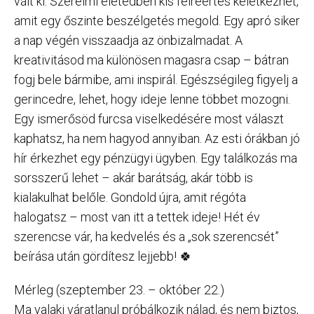
vált ki. Szerelmi életedben kis félreértés keletkezhet,
amit egy őszinte beszélgetés megold. Egy apró siker
a nap végén visszaadja az önbizalmadat. A
kreativitásod ma különösen magasra csap – bátran
fogj bele bármibe, ami inspirál. Egészségileg figyelj a
gerincedre, lehet, hogy ideje lenne többet mozogni.
Egy ismerősöd furcsa viselkedésére most választ
kaphatsz, ha nem hagyod annyiban. Az esti órákban jó
hír érkezhet egy pénzügyi ügyben. Egy találkozás ma
sorsszerű lehet – akár barátság, akár több is
kialakulhat belőle. Gondold újra, amit régóta
halogatsz – most van itt a tettek ideje! Hét év
szerencse vár, ha kedvelés és a „sok szerencsét”
beírása után gördítesz lejjebb! 🍀
Mérleg (szeptember 23. – október 22.)
Ma valaki váratlanul próbálkozik nálad, és nem biztos,