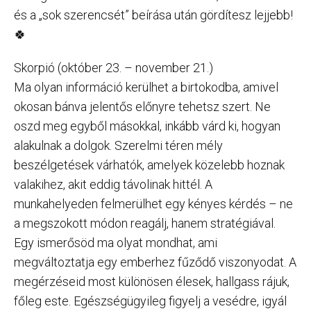
és a „sok szerencsét” beírása után gördítesz lejjebb!
🍀
Skorpió (október 23. – november 21.)
Ma olyan információ kerülhet a birtokodba, amivel
okosan bánva jelentős előnyre tehetsz szert. Ne
oszd meg egyből másokkal, inkább várd ki, hogyan
alakulnak a dolgok. Szerelmi téren mély
beszélgetések várhatók, amelyek közelebb hoznak
valakihez, akit eddig távolinak hittél. A
munkahelyeden felmerülhet egy kényes kérdés – ne
a megszokott módon reagálj, hanem stratégiával.
Egy ismerősöd ma olyat mondhat, ami
megváltoztatja egy emberhez fűződő viszonyodat. A
megérzéseid most különösen élesek, hallgass rájuk,
főleg este. Egészségügyileg figyelj a vesédre, igyál