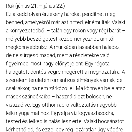
Rák (június 21. – július 22.)
Ez a kedd olyan érzékeny húrokat pendíthet meg
benned, amelyekről már azt hitted, elnémultak. Valaki
a környezetedből – talán egy rokon vagy régi barát –
mélyebb beszélgetést kezdeményezhet, amitől
megkönnyebbülsz. A munkában lassabban haladsz,
de ne sürgesd magad, mert a részletekre való
figyelmed most nagy előnyt jelent. Egy régóta
halogatott döntés végre megérett a meghozatalra. A
szerelem területén romantikus élmények várnak, de
csak akkor, ha nem zárkózol el. Ma könnyen belelátsz
mások szándékaiba – használd ezt bölcsen, ne
visszaélve. Egy otthoni apró változtatás nagyobb
lelki nyugalmat hoz. Figyelj a vízfogyasztásodra,
tested és lelked is hálás lesz érte. Valaki bocsánatot
kérhet tőled, és ezzel egy rég lezáratlan ügy végére