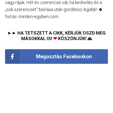
vagy rájuk. Hét év szerencse vár, ha kedvelés és a
„sok szerencsét” beírása után gördítesz lejjebb! 🍀
forrás: minden-egyben.com
►► HA TETSZETT A CIKK, KÉRJÜK OSZD MEG
MÁSOKKAL IS!
❤
KÖSZÖNJÜK! 🙏
Megosztás Facebookon