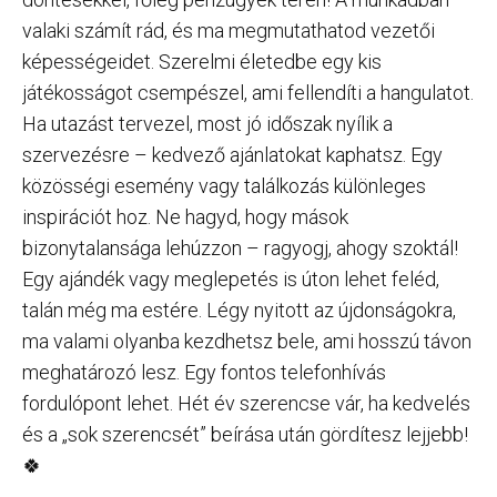
valaki számít rád, és ma megmutathatod vezetői
képességeidet. Szerelmi életedbe egy kis
játékosságot csempészel, ami fellendíti a hangulatot.
Ha utazást tervezel, most jó időszak nyílik a
szervezésre – kedvező ajánlatokat kaphatsz. Egy
közösségi esemény vagy találkozás különleges
inspirációt hoz. Ne hagyd, hogy mások
bizonytalansága lehúzzon – ragyogj, ahogy szoktál!
Egy ajándék vagy meglepetés is úton lehet feléd,
talán még ma estére. Légy nyitott az újdonságokra,
ma valami olyanba kezdhetsz bele, ami hosszú távon
meghatározó lesz. Egy fontos telefonhívás
fordulópont lehet. Hét év szerencse vár, ha kedvelés
és a „sok szerencsét” beírása után gördítesz lejjebb!
🍀