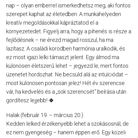
nap – olyan emberrel ismerkedhetsz meg, aki fontos
szerepet kaphat az életedben. A munkahelyeden
kreatív megoldásokkal kápráztatod el a
környezetedet. Figyelj arra, hogy a pihenés is része a
fejlődésnek – ne érezd magad rosszul, ha ma
lazítasz. A családi körödben harmónia uralkodik, és
ez most igazi lelki támaszt jelent. Egy álmod ma
különösen életszerű lehet – jegyezd le, mert fontos
üzenetet hordozhat. Ne becsüld alá az intuíciódat –
most különösen pontosan jelez! Hét év szerencse
vár, ha kedvelés és a „sok szerencsét” beírása után
gördítesz lejjebb! 🍀
Halak (február 19. – március 20.)
Kedden lelked érzékenyebb lehet a szokásosnál, de
ez nem gyengeség – hanem éppen erő. Egy közeli