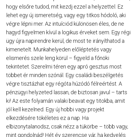
hogy elsőre tudod, mit kezdj ezzel a helyzettel. Ez
lehet egy új ismeretség, vagy egy titkos hódoló, aki
végre lépni mer. Az intuíciód különösen éles, de ne
hagyd figyelmen kívül a logikus érveket sem. Egy régi
ügy újra napirendre kerül, de most te irányíthatod a
kimenetelt. Munkahelyeden előléptetés vagy
elismerés szele leng körül – figyeld a főnöki
tekintetet. Szerelmi téren egy apró gesztus most
többet ér minden szónál. Egy családi beszélgetés
végre tisztázhat egy régóta húzódó félreértést. A
pénzügyi helyzeted lassan, de biztosan javul – tarts
ki! Az este folyamán valaki beavat egy titokba, amit
jól kell kezelned. Egy új hobbi vagy projekt
elkezdésére tökéletes ez a nap. Ha
elbizonytalanodsz, csak nézz a tükörbe – több vagy,
mint gondolnád! Hét év szerencse vár, ha kedvelés