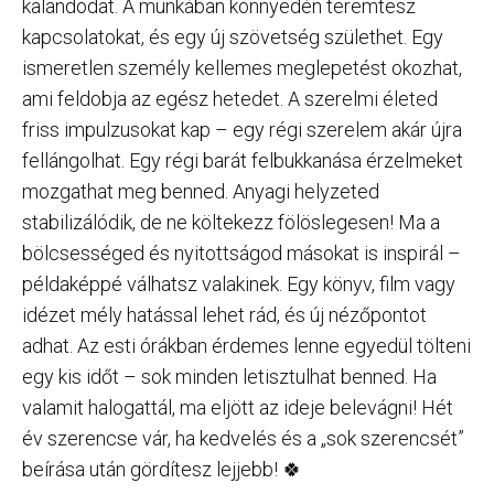
kalandodat. A munkában könnyedén teremtesz
kapcsolatokat, és egy új szövetség születhet. Egy
ismeretlen személy kellemes meglepetést okozhat,
ami feldobja az egész hetedet. A szerelmi életed
friss impulzusokat kap – egy régi szerelem akár újra
fellángolhat. Egy régi barát felbukkanása érzelmeket
mozgathat meg benned. Anyagi helyzeted
stabilizálódik, de ne költekezz fölöslegesen! Ma a
bölcsességed és nyitottságod másokat is inspirál –
példaképpé válhatsz valakinek. Egy könyv, film vagy
idézet mély hatással lehet rád, és új nézőpontot
adhat. Az esti órákban érdemes lenne egyedül tölteni
egy kis időt – sok minden letisztulhat benned. Ha
valamit halogattál, ma eljött az ideje belevágni! Hét
év szerencse vár, ha kedvelés és a „sok szerencsét”
beírása után gördítesz lejjebb! 🍀