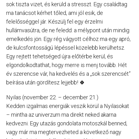
sok tiszta vizet, és kerüld a stresszt. Egy családtag
ma tanácsot kérhet tőled, ami jól esik, de
felelősséggel jár. Készülj fel egy érzelmi
hullámvasútra, de ne feledd: a mélypont után mindig
emelkedés jön. Egy rég vágyott célhoz ma egy apró,
de kulcsfontosságú lépéssel közelebb kerülhetsz.
Egy rejtett tehetséged újra előtérbe kerül, és
elgondolkodtathat, hogy merre is menj tovább. Hét
év szerencse vár, ha kedvelés és a „sok szerencsét”
beírása után gördítesz lejjebb! 🍀
Nyilas (november 22. – december 21.)
Kedden izgalmas energiák veszik körül a Nyilasokat
– mintha az univerzum ma direkt neked akarna
kedvezni. Egy utazás gondolata motoszkál benned,
vagy már ma megtervezheted a következő nagy