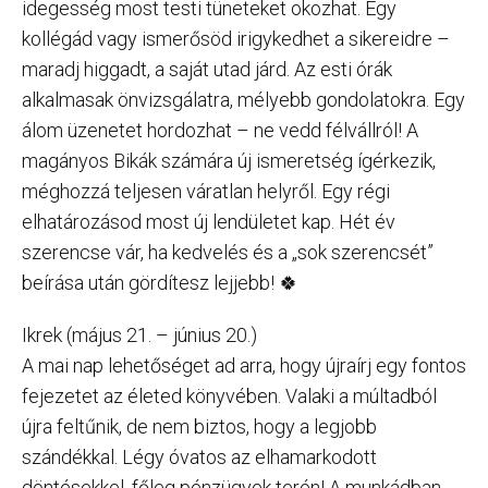
idegesség most testi tüneteket okozhat. Egy
kollégád vagy ismerősöd irigykedhet a sikereidre –
maradj higgadt, a saját utad járd. Az esti órák
alkalmasak önvizsgálatra, mélyebb gondolatokra. Egy
álom üzenetet hordozhat – ne vedd félvállról! A
magányos Bikák számára új ismeretség ígérkezik,
méghozzá teljesen váratlan helyről. Egy régi
elhatározásod most új lendületet kap. Hét év
szerencse vár, ha kedvelés és a „sok szerencsét”
beírása után gördítesz lejjebb! 🍀
Ikrek (május 21. – június 20.)
A mai nap lehetőséget ad arra, hogy újraírj egy fontos
fejezetet az életed könyvében. Valaki a múltadból
újra feltűnik, de nem biztos, hogy a legjobb
szándékkal. Légy óvatos az elhamarkodott
döntésekkel, főleg pénzügyek terén! A munkádban