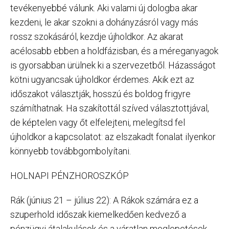
tevékenyebbé válunk. Aki valami új dologba akar
kezdeni, le akar szokni a dohányzásról vagy más
rossz szokásáról, kezdje újholdkor. Az akarat
acélosabb ebben a holdfázisban, és a méreganyagok
is gyorsabban ürülnek ki a szervezetből. Házasságot
kötni ugyancsak újholdkor érdemes. Akik ezt az
időszakot választják, hosszú és boldog frigyre
számíthatnak. Ha szakítottál szíved választottjával,
de képtelen vagy őt elfelejteni, melegítsd fel
újholdkor a kapcsolatot: az elszakadt fonalat ilyenkor
könnyebb továbbgombolyítani.
HOLNAPI PÉNZHOROSZKÓP
Rák (június 21 – július 22): A Rákok számára ez a
szuperhold időszak kiemelkedően kedvező a
pénzügyi átalakulások és a váratlan meglepetések