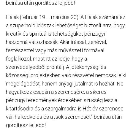
beírása után gördítesz lejjebb!
Halak (február 19 – március 20): A Halak számára ez
a szuperhold időszak lehetőséget biztosít arra, hogy
kreatív és spirituális tehetségüket pénzügyi
haszonná változtassák. Akár írással, zenével,
festészettel vagy más művészeti formával
foglalkozol, most itt az ideje, hogy a
szenvedélyedből profitálj. A jótékonysági és
közösségi projektekben való részvétel nemcsak lelki
megelégedést, hanem anyagi jutalmat is hozhat. Ne
hagyatkozz csupán a szerencsére; a sikeres
pénzügyi eredmények érdekében szükség lesz a
kitartásodra és a szorgalmadra is.Hét év szerencse
vár, ha kedvelés és a „sok szerencsét” beírása után
gördítesz lejjebb!