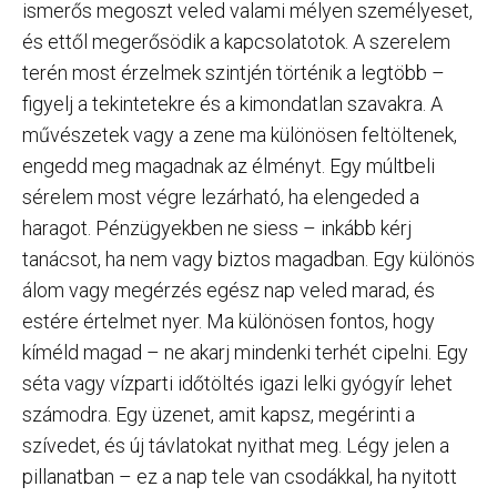
ismerős megoszt veled valami mélyen személyeset,
és ettől megerősödik a kapcsolatotok. A szerelem
terén most érzelmek szintjén történik a legtöbb –
figyelj a tekintetekre és a kimondatlan szavakra. A
művészetek vagy a zene ma különösen feltöltenek,
engedd meg magadnak az élményt. Egy múltbeli
sérelem most végre lezárható, ha elengeded a
haragot. Pénzügyekben ne siess – inkább kérj
tanácsot, ha nem vagy biztos magadban. Egy különös
álom vagy megérzés egész nap veled marad, és
estére értelmet nyer. Ma különösen fontos, hogy
kíméld magad – ne akarj mindenki terhét cipelni. Egy
séta vagy vízparti időtöltés igazi lelki gyógyír lehet
számodra. Egy üzenet, amit kapsz, megérinti a
szívedet, és új távlatokat nyithat meg. Légy jelen a
pillanatban – ez a nap tele van csodákkal, ha nyitott