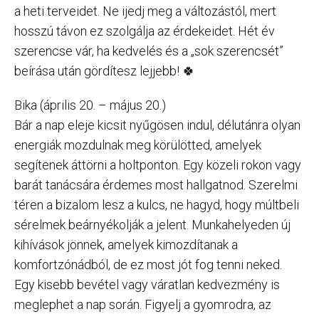
a heti terveidet. Ne ijedj meg a változástól, mert
hosszú távon ez szolgálja az érdekeidet. Hét év
szerencse vár, ha kedvelés és a „sok szerencsét”
beírása után gördítesz lejjebb! 🍀
Bika (április 20. – május 20.)
Bár a nap eleje kicsit nyűgösen indul, délutánra olyan
energiák mozdulnak meg körülötted, amelyek
segítenek áttörni a holtponton. Egy közeli rokon vagy
barát tanácsára érdemes most hallgatnod. Szerelmi
téren a bizalom lesz a kulcs, ne hagyd, hogy múltbeli
sérelmek beárnyékolják a jelent. Munkahelyeden új
kihívások jönnek, amelyek kimozdítanak a
komfortzónádból, de ez most jót fog tenni neked.
Egy kisebb bevétel vagy váratlan kedvezmény is
meglephet a nap során. Figyelj a gyomrodra, az