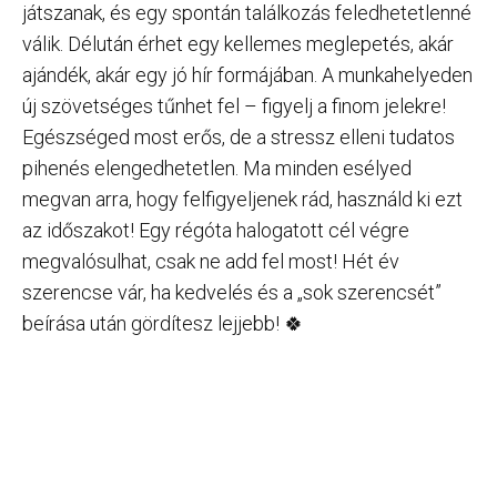
játszanak, és egy spontán találkozás feledhetetlenné
válik. Délután érhet egy kellemes meglepetés, akár
ajándék, akár egy jó hír formájában. A munkahelyeden
új szövetséges tűnhet fel – figyelj a finom jelekre!
Egészséged most erős, de a stressz elleni tudatos
pihenés elengedhetetlen. Ma minden esélyed
megvan arra, hogy felfigyeljenek rád, használd ki ezt
az időszakot! Egy régóta halogatott cél végre
megvalósulhat, csak ne add fel most! Hét év
szerencse vár, ha kedvelés és a „sok szerencsét”
beírása után gördítesz lejjebb! 🍀