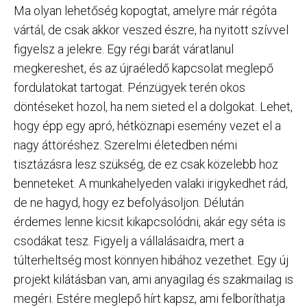
Ma olyan lehetőség kopogtat, amelyre már régóta
vártál, de csak akkor veszed észre, ha nyitott szívvel
figyelsz a jelekre. Egy régi barát váratlanul
megkereshet, és az újraéledő kapcsolat meglepő
fordulatokat tartogat. Pénzügyek terén okos
döntéseket hozol, ha nem sieted el a dolgokat. Lehet,
hogy épp egy apró, hétköznapi esemény vezet el a
nagy áttöréshez. Szerelmi életedben némi
tisztázásra lesz szükség, de ez csak közelebb hoz
benneteket. A munkahelyeden valaki irigykedhet rád,
de ne hagyd, hogy ez befolyásoljon. Délután
érdemes lenne kicsit kikapcsolódni, akár egy séta is
csodákat tesz. Figyelj a vállalásaidra, mert a
túlterheltség most könnyen hibához vezethet. Egy új
projekt kilátásban van, ami anyagilag és szakmailag is
megéri. Estére meglepő hírt kapsz, ami felboríthatja