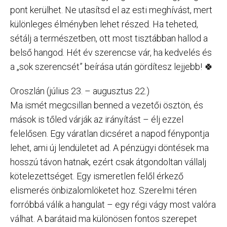
pont kerülhet. Ne utasítsd el az esti meghívást, mert
különleges élményben lehet részed. Ha teheted,
sétálj a természetben, ott most tisztábban hallod a
belső hangod. Hét év szerencse vár, ha kedvelés és
a „sok szerencsét” beírása után gördítesz lejjebb! 🍀
Oroszlán (július 23. – augusztus 22.)
Ma ismét megcsillan benned a vezetői ösztön, és
mások is tőled várják az irányítást – élj ezzel
felelősen. Egy váratlan dicséret a napod fénypontja
lehet, ami új lendületet ad. A pénzügyi döntések ma
hosszú távon hatnak, ezért csak átgondoltan vállalj
kötelezettséget. Egy ismeretlen felől érkező
elismerés önbizalomlöketet hoz. Szerelmi téren
forróbbá válik a hangulat – egy régi vágy most valóra
válhat. A barátaid ma különösen fontos szerepet