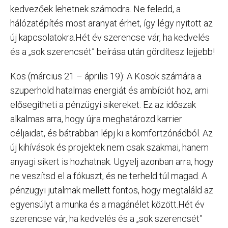
kedvezőek lehetnek számodra. Ne feledd, a
hálózatépítés most aranyat érhet, így légy nyitott az
új kapcsolatokra.Hét év szerencse vár, ha kedvelés
és a „sok szerencsét” beírása után gördítesz lejjebb!
Kos (március 21 – április 19): A Kosok számára a
szuperhold hatalmas energiát és ambíciót hoz, ami
elősegítheti a pénzügyi sikereket. Ez az időszak
alkalmas arra, hogy újra meghatározd karrier
céljaidat, és bátrabban lépj ki a komfortzónádból. Az
új kihívások és projektek nem csak szakmai, hanem
anyagi sikert is hozhatnak. Ügyelj azonban arra, hogy
ne veszítsd el a fókuszt, és ne terheld túl magad. A
pénzügyi jutalmak mellett fontos, hogy megtaláld az
egyensúlyt a munka és a magánélet között.Hét év
szerencse vár, ha kedvelés és a „sok szerencsét”