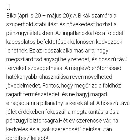
[ ]
Bika (április 20 – május 20): A Bikák számára a
szuperhold stabilitást és növekedést hozhat a
pénzügyi életükben. Az ingatlanokkal és a földdel
kapcsolatos befektetések különösen kedvezőek
lehetnek. Ez az időszak alkalmas arra, hogy
megszilárdítsd anyagi helyzetedet, és hosszú távú
terveket szövögethess. A meglévő erőforrásaid
hatékonyabb kihasználása révén növelheted
jövedelmedet. Fontos, hogy megőrizd a földhöz
ragadt természetedet, és ne hagyj magad
elragadtatni a pillanatnyi sikerek által. A hosszú távú
jólét érdekében fókuszálj a megtakarításra és a
pénzügyi biztonságra.Hét év szerencse vár, ha
kedvelés és a „sok szerencsét” beírása után
gördítesz lejjebb!