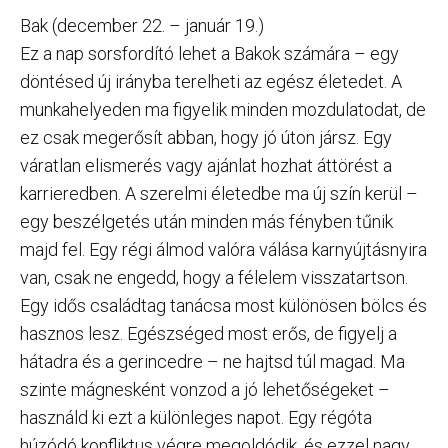
Bak (december 22. – január 19.)
Ez a nap sorsfordító lehet a Bakok számára – egy
döntésed új irányba terelheti az egész életedet. A
munkahelyeden ma figyelik minden mozdulatodat, de
ez csak megerősít abban, hogy jó úton jársz. Egy
váratlan elismerés vagy ajánlat hozhat áttörést a
karrieredben. A szerelmi életedbe ma új szín kerül –
egy beszélgetés után minden más fényben tűnik
majd fel. Egy régi álmod valóra válása karnyújtásnyira
van, csak ne engedd, hogy a félelem visszatartson.
Egy idős családtag tanácsa most különösen bölcs és
hasznos lesz. Egészséged most erős, de figyelj a
hátadra és a gerincedre – ne hajtsd túl magad. Ma
szinte mágnesként vonzod a jó lehetőségeket –
használd ki ezt a különleges napot. Egy régóta
húzódó konfliktus végre megoldódik, és ezzel nagy