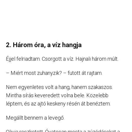
2. Három óra, a víz hangja
Éjjel felriadtam. Csorgott a víz. Hajnali három múlt.
– Miért most zuhanyzik? – futott át rajtam.
Nem egyenletes volt a hang, hanem szakaszos.
Mintha sírás keveredett volna bele. Közelebb
léptem, és az ajtó keskeny résén át benéztem.
Megállt bennem a levegő.
Olivia reszketett. Óvatosan mosta a zúzódásokat a