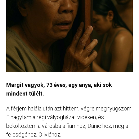
Margit vagyok, 73 éves, egy anya, aki sok
mindent túlélt.
A férjem halála után azt hittem, végre megnyugszom.
Elhagytam a régi vályogházat vidéken, és
beköltöztem a városba a fiamhoz, Dánielhez, meg a
feleségéhez, Oliviához.