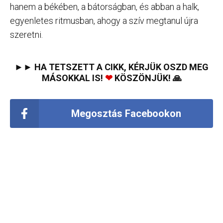
hanem a békében, a bátorságban, és abban a halk,
egyenletes ritmusban, ahogy a szív megtanul újra
szeretni.
►► HA TETSZETT A CIKK, KÉRJÜK OSZD MEG
MÁSOKKAL IS!
❤
KÖSZÖNJÜK! 🙏
Megosztás Facebookon