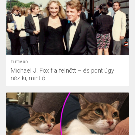
ÉLETMÓD
Michael J. Fox fia felnőtt – és pont úgy
néz ki, mint ő