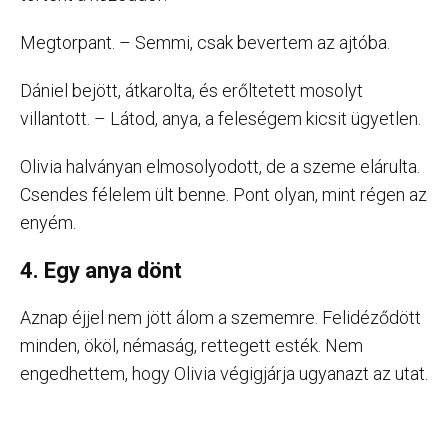
Megtorpant. – Semmi, csak bevertem az ajtóba.
Dániel bejött, átkarolta, és erőltetett mosolyt
villantott. – Látod, anya, a feleségem kicsit ügyetlen.
Olivia halványan elmosolyodott, de a szeme elárulta.
Csendes félelem ült benne. Pont olyan, mint régen az
enyém.
4. Egy anya dönt
Aznap éjjel nem jött álom a szememre. Felidéződött
minden, ököl, némaság, rettegett esték. Nem
engedhettem, hogy Olivia végigjárja ugyanazt az utat.