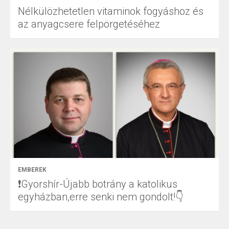
Nélkülözhetetlen vitaminok fogyáshoz és
az anyagcsere felpörgetéséhez
EMBEREK
❗Gyorshír-Újabb botrány a katolikus
egyházban,erre senki nem gondolt!👇