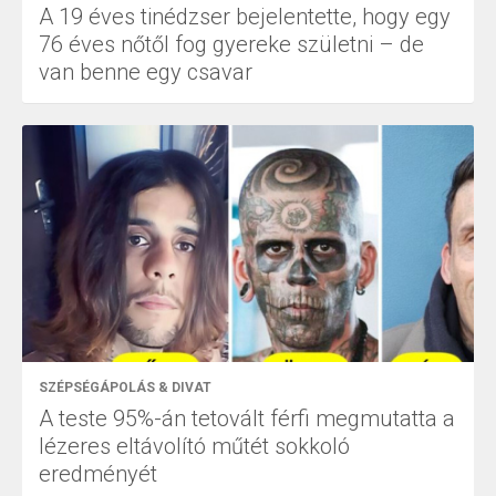
A 19 éves tinédzser bejelentette, hogy egy
76 éves nőtől fog gyereke születni – de
van benne egy csavar
SZÉPSÉGÁPOLÁS & DIVAT
A teste 95%-án tetovált férfi megmutatta a
lézeres eltávolító műtét sokkoló
eredményét