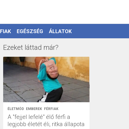
FIAK
EGÉSZSÉG
ÁLLATOK
Ezeket láttad már?
ÉLETMÓD
EMBEREK
FÉRFIAK
A "fejjel lefelé" élő férfi a
legjobb életét éli, ritka állapota