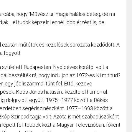
rcába, hogy ‘Művész úr, maga halálos beteg, de mi
k… el tudok képzelni ennél jobb érzést is, de
l ezután műtétek és kezelések sorozata kezdődött. A
a fogyott.
született Budapesten. Nyolcéves korától volt a
égái beszélték rá, hogy induljon az 1972-es Ki mit tud?
n egy jódliszámmal tűnt fel. Ettől kezdve
lépések. Koós János hatására kezdte el humorral
évig dolgozott együtt. 1975–1977 között a Békés
kezdetben segédszínészként. 1977–1993 között a
zkóp Színpad tagja volt. Azóta ismét szabadúszóként
 lépett fel, többek közt a Magyar Televízióban, főként