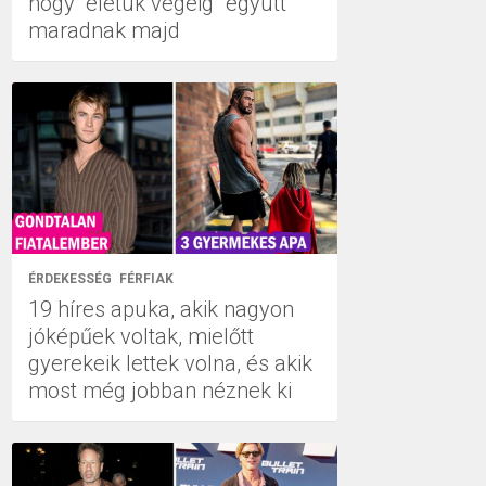
hogy "életük végéig" együtt
maradnak majd
ÉRDEKESSÉG
FÉRFIAK
19 híres apuka, akik nagyon
jóképűek voltak, mielőtt
gyerekeik lettek volna, és akik
most még jobban néznek ki