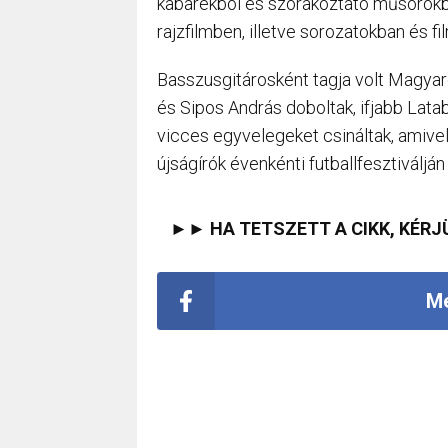
kabarékból és szórakoztató műsorokb
rajzfilmben, illetve sorozatokban és fi
Basszusgitárosként tagja volt Magyar
és Sipos András doboltak, ifjabb Lata
vicces egyvelegeket csináltak, amivel
újságírók évenkénti futballfesztiválján
►► HA TETSZETT A CIKK, KÉRJ
Me