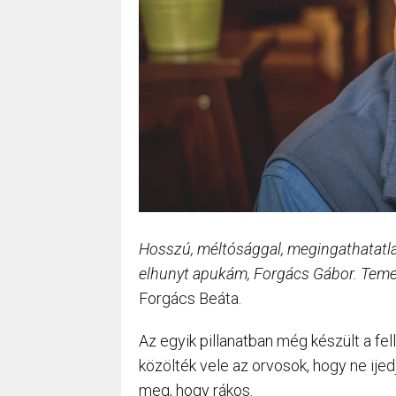
Hosszú, méltósággal, megingathatatlan
elhunyt apukám, Forgács Gábor. Temet
Forgács Beáta.
Az egyik pillanatban még készült a fel
közölték vele az orvosok, hogy ne ije
meg, hogy rákos.