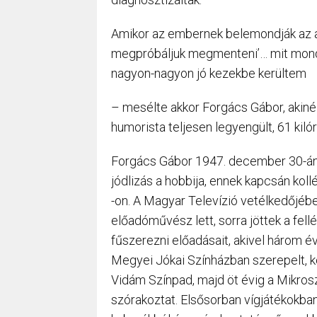
Amikor az embernek belemondják az a
megpróbáljuk megmenteni’… mit mondja
nagyon-nagyon jó kezekbe kerültem
– mesélte akkor Forgács Gábor, akiné
humorista teljesen legyengült, 61 kilór
Forgács Gábor 1947. december 30-án 
jódlizás a hobbija, ennek kapcsán koll
-on. A Magyar Televízió vetélkedőjébe
előadóművész lett, sorra jöttek a fel
fűszerezni előadásait, akivel három 
Megyei Jókai Színházban szerepelt, 
Vidám Színpad, majd öt évig a Mikros
szórakoztat. Elsősorban vígjátékokban