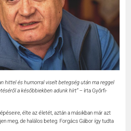
 hittel és humorral viselt betegség után ma reggel
éséről a későbbiekben adunk hírt” –
írta Győrfi-
lépéseire, élte az életét, aztán a másikban már azt
djen meg, de halálos beteg. Forgács Gábor így tudta