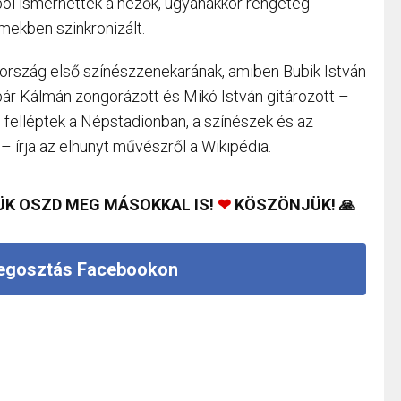
ól ismerhették a nézők, ugyanakkor rengeteg
lmekben szinkronizált.
ország első színészzenekarának, amiben Bubik István
bár Kálmán zongorázott és Mikó István gitározott –
 felléptek a Népstadionban, a színészek és az
 – írja az elhunyt művészről a Wikipédia.
ÜK OSZD MEG MÁSOKKAL IS!
❤
KÖSZÖNJÜK! 🙏
gosztás Facebookon