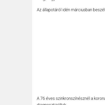
Az állapotáról idén márciusban beszél
A 76 éves szinkronszínésznél a korona
diagnosztizáltak.