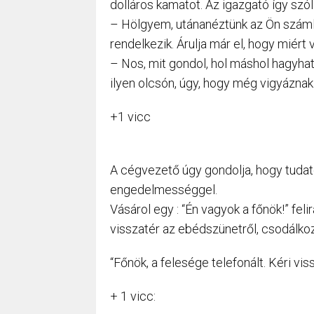
dolláros kamatot. Az igazgató így szól
– Hölgyem, utánanéztünk az Ön számlá
rendelkezik. Árulja már el, hogy miért
– Nos, mit gondol, hol máshol hagyha
ilyen olcsón, úgy, hogy még vigyáznak 
+1 vicc
A cégvezető úgy gondolja, hogy tudato
engedelmességgel.
Vásárol egy : “Én vagyok a főnök!” feli
visszatér az ebédszünetről, csodálkozva
“Főnök, a felesége telefonált. Kéri viss
+ 1 vicc: