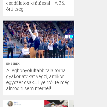
csodálatos kilátással …A 25.
őrültség.
EMBEREK
A legbonyolultabb talajtorna
gyakorlatokat végzi, amikor
egyszer csak… Ilyenről te még
álmodni sem mernél!