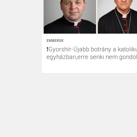
EMBEREK
❗Gyorshír-Újabb botrány a katolik
egyházban,erre senki nem gondol