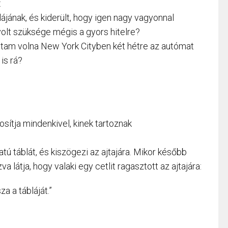
:
jának, és kiderült, hogy igen nagy vagyonnal
 volt szüksége mégis a gyors hitelre?
ttam volna New York Cityben két hétre az autómat
is rá?
sítja mindenkivel, kinek tartoznak
ratú táblát, és kiszögezi az ajtajára. Mikor később
 látja, hogy valaki egy cetlit ragasztott az ajtajára:
za a tábláját.”