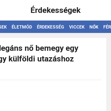
Érdekességek
GEK
ÉLETMÓD
ÉRDEKESSÉG
VICCEK
NŐK
FÉR
legáns nő bemegy egy
gy külföldi utazáshoz