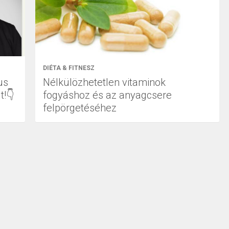
DIÉTA & FITNESZ
us
Nélkülözhetetlen vitaminok
t!👇
fogyáshoz és az anyagcsere
felpörgetéséhez