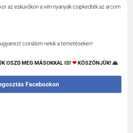
or az esküvőkön a vén nyanyák csipkedték az arcom
ugyanezt csinálom nekik a temetéseken!
ÜK OSZD MEG MÁSOKKAL IS!
❤
KÖSZÖNJÜK! 🙏
gosztás Facebookon