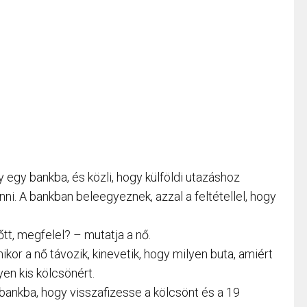
gy bankba, és közli, hogy külföldi utazáshoz
nni. A bankban beleegyeznek, azzal a feltétellel, hogy
őtt, megfelel? – mutatja a nő.
or a nő távozik, kinevetik, hogy milyen buta, amiért
yen kis kölcsönért.
bankba, hogy visszafizesse a kölcsönt és a 19