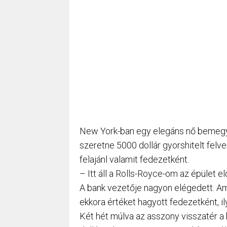
New York-ban egy elegáns nő bemegy e
szeretne 5000 dollár gyorshitelt felve
felajánl valamit fedezetként.
– Itt áll a Rolls-Royce-om az épület el
A bank vezetője nagyon elégedett. Amik
ekkora értéket hagyott fedezetként, il
Két hét múlva az asszony visszatér a 