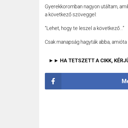
Gyerekkoromban nagyon utáltam, amik
a következő szöveggel:
“Lehet, hogy te leszel a következő…”
Csak manapság hagyták abba, amióta 
►► HA TETSZETT A CIKK, KÉRJ
Me