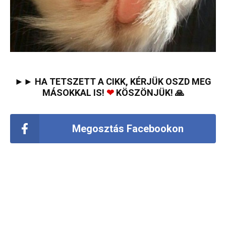
►► HA TETSZETT A CIKK, KÉRJÜK OSZD MEG
MÁSOKKAL IS!
❤
KÖSZÖNJÜK! 🙏
Megosztás Facebookon