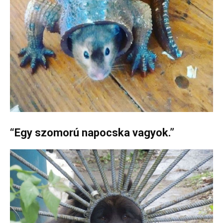
“Egy szomorú napocska vagyok.”