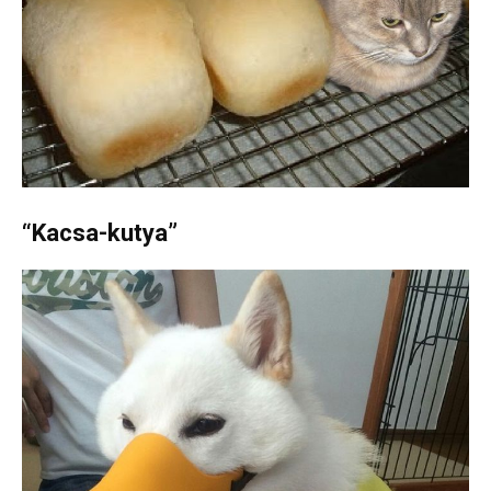
“Kacsa-kutya”