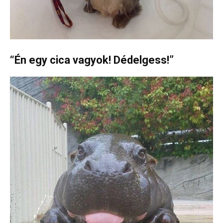
“Én egy cica vagyok! Dédelgess!”