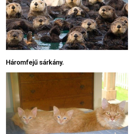
Háromfejű sárkány.