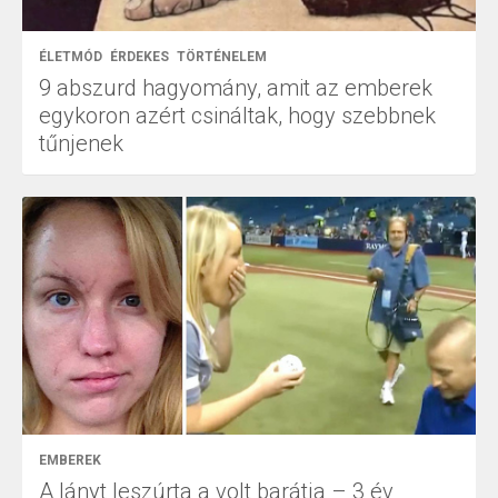
ÉLETMÓD
ÉRDEKES
TÖRTÉNELEM
9 abszurd hagyomány, amit az emberek
egykoron azért csináltak, hogy szebbnek
tűnjenek
EMBEREK
A lányt leszúrta a volt barátja – 3 év