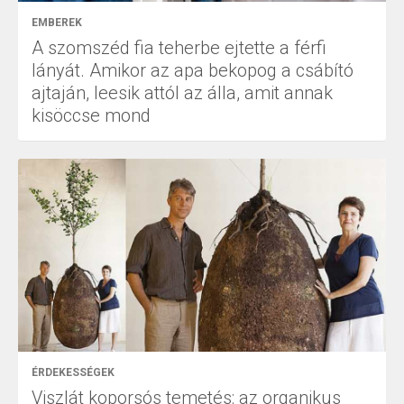
EMBEREK
A szomszéd fia teherbe ejtette a férfi
lányát. Amikor az apa bekopog a csábító
ajtaján, leesik attól az álla, amit annak
kisöccse mond
ÉRDEKESSÉGEK
Viszlát koporsós temetés: az organikus