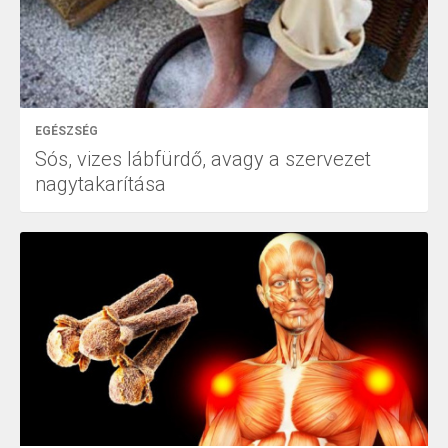
EGÉSZSÉG
Sós, vizes lábfürdő, avagy a szervezet
nagytakarítása