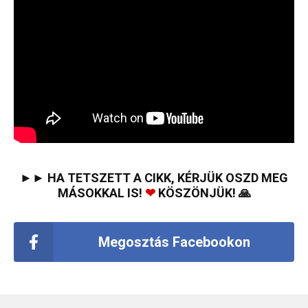
►► HA TETSZETT A CIKK, KÉRJÜK OSZD MEG
MÁSOKKAL IS!
❤
KÖSZÖNJÜK! 🙏
Megosztás Facebookon