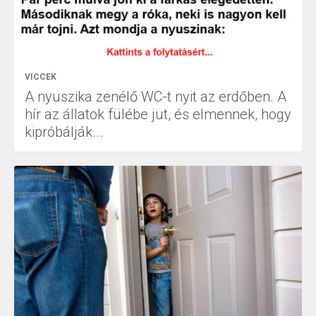
VICCEK
A nyuszika zenélő WC-t nyit az erdőben. A
hír az állatok fülébe jut, és elmennek, hogy
kipróbálják...