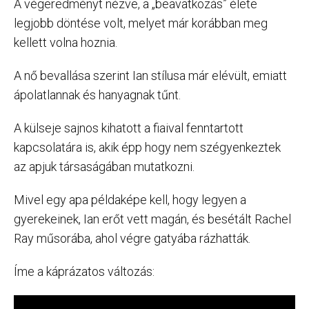
A végeredményt nézve, a „beavatkozás” élete
legjobb döntése volt, melyet már korábban meg
kellett volna hoznia.
A nő bevallása szerint Ian stílusa már elévült, emiatt
ápolatlannak és hanyagnak tűnt.
A külseje sajnos kihatott a fiaival fenntartott
kapcsolatára is, akik épp hogy nem szégyenkeztek
az apjuk társaságában mutatkozni.
Mivel egy apa példaképe kell, hogy legyen a
gyerekeinek, Ian erőt vett magán, és besétált Rachel
Ray műsorába, ahol végre gatyába rázhatták.
Íme a káprázatos változás: