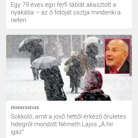
Egy 79 éves egri férfi táblát akasztott a
nyakába – az ő fotóját osztja mindenki a
neten
ÉRDEKESSÉGEK
Sokkoló, amit a jövő héttől érkező őrületes
hidegről mondott Németh Lajos: „A hír
igaz”